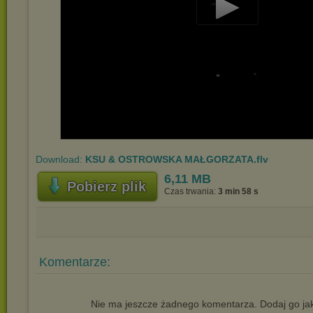
Play
Video
Download:
KSU & OSTROWSKA MAŁGORZATA.flv
6,11 MB
Pobierz plik
Czas trwania:
3 min 58 s
Komentarze:
Nie ma jeszcze żadnego komentarza. Dodaj go jak