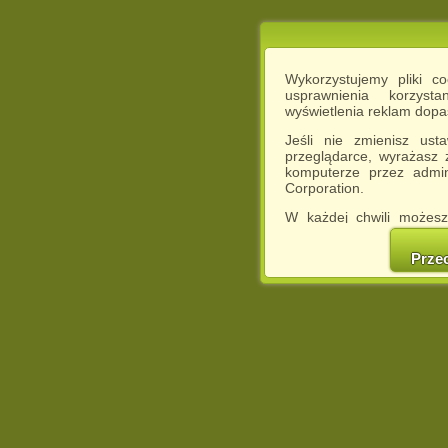
Wykorzystujemy pliki c
usprawnienia korzyst
wyświetlenia reklam dop
Jeśli nie zmienisz ust
przeglądarce, wyrażasz
komputerze przez admin
Corporation.
W każdej chwili możesz
cookies w swojej przeglą
w naszej Pol
Prze
http://chomikuj.pl/Polity
Jednocześnie informuje
może spowodować ogr
Chomikuj.pl.
W przypadku braku twojej
prosimy o opuszczenie se
Wykorzystanie plików c
(dostosowanie reklam do
działań marketingowych).