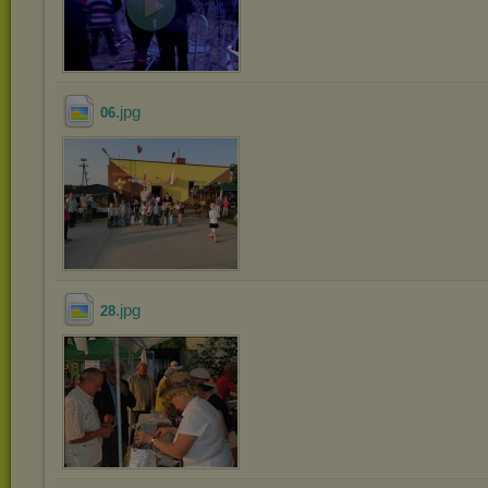
.jpg
06
.jpg
28