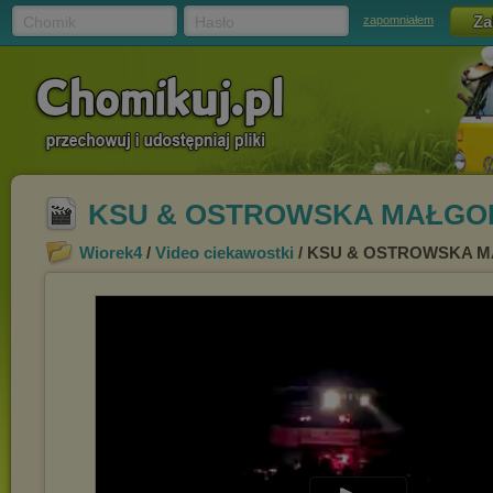
Chomik
Hasło
zapomniałem
KSU & OSTROWSKA MAŁGOR
Wiorek4
/
Video ciekawostki
/ KSU & OSTROWSKA M