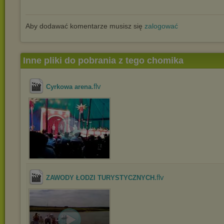
Aby dodawać komentarze musisz się
zalogować
Inne pliki do pobrania z tego chomika
.flv
Cyrkowa arena
.flv
ZAWODY ŁODZI TURYSTYCZNYCH