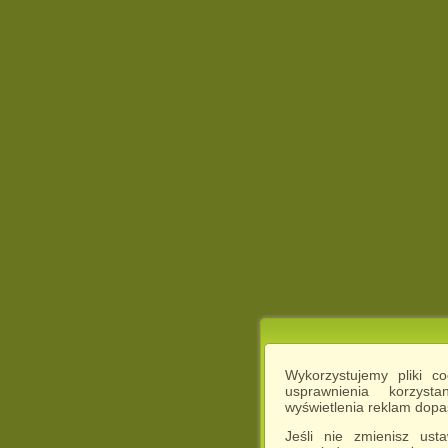
Wykorzystujemy pliki c
usprawnienia korzyst
wyświetlenia reklam dop
Jeśli nie zmienisz ust