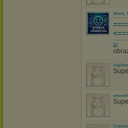
Strefa
===
<==
vagila
Supe
wecem
Supe
Cobrett