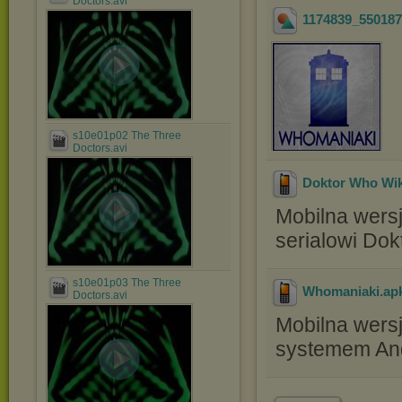
Doctors.avi
1174839_55018
s10e01p02 The Three
Doctors.avi
Doktor Who Wik
Mobilna wersj
serialowi Dok
s10e01p03 The Three
Whomaniaki
.ap
Doctors.avi
Mobilna wers
systemem And