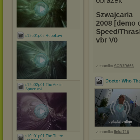
Szwajcaria
2008 [demo c
Speed/Thras
s12e01p02 Robot.avi
vbr V0
z chomika
SOB3R666
Doctor Who The
s12e02p01 The Ark in
Space.avi
oglądaj online
z chomika
linka716
s10e01p01 The Three