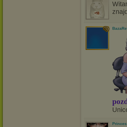
Wita
znaj
BazaRe
pozd
Unic
Prince