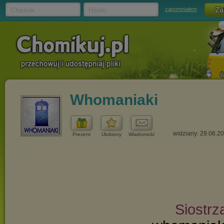
Chomik
Hasło
zapomniałem
Whomaniaki
widziany: 29.06.2
Prezent
Ulubiony
Wiadomość