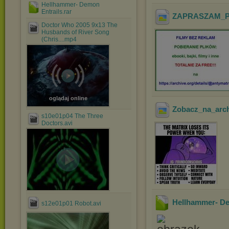
Hellhammer- Demon
Entrails.rar
ZAPRASZAM_PO
Doctor Who 2005 9x13 The
Husbands of River Song
(Chris....mp4
oglądaj online
Zobacz_na_arc
s10e01p04 The Three
Doctors.avi
Hellhammer- De
s12e01p01 Robot.avi