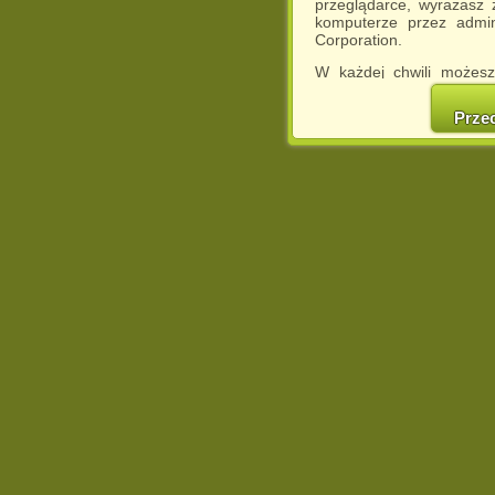
przeglądarce, wyrażasz
komputerze przez admin
Corporation.
W każdej chwili możesz
cookies w swojej przeglą
w naszej Pol
Prze
http://chomikuj.pl/Polity
Jednocześnie informuje
może spowodować ogr
Chomikuj.pl.
W przypadku braku twojej
prosimy o opuszczenie se
Wykorzystanie plików c
(dostosowanie reklam do
działań marketingowych).
Wyrażenie sprzeciwu spo
będzie dopasowana do Tw
wyświetlona przypadkowo
Istnieje możliwość zmian
sposób uniemożliwiając
urządzeniu końcowym. M
dokonując odpowiednich
internetowej.