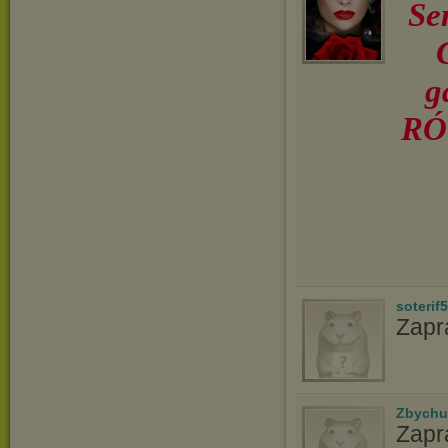
Se
g
RÓ
soterif
Zapr
Zbychu
Zapr