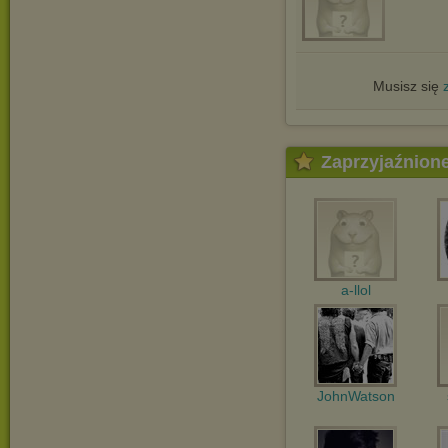
Musisz się
Zaprzyjaźnion
a-llol
JohnWatson