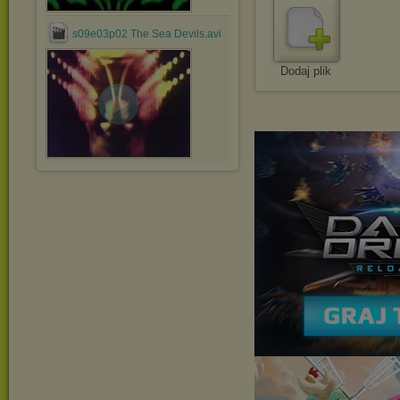
s09e03p02 The Sea Devils.avi
Dodaj plik