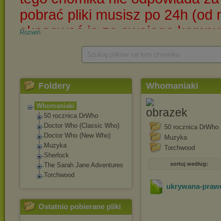
Rozwiń
Szukaj plików na tym chomiku
Foldery
Whomaniaki
Whomaniaki
50 rocznica DrWho
Doctor Who (Classic Who)
50 rocznica DrWho
Doctor Who (New Who)
Muzyka
Muzyka
Torchwood
Sherlock
sortuj według:
The Sarah Jane Adventures
Torchwood
ukrywana-praw
Ostatnio pobierane pliki