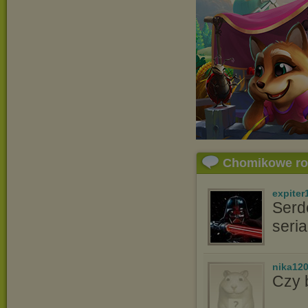
Chomikowe r
expiter
Serd
ser
nika12
Czy 