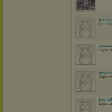
prykaz
Darmowy
casavo
Super c
wawasa
Zapras
LeonxD
Zapras