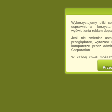
Wykorzystujemy pliki c
usprawnienia korzyst
wyświetlenia reklam dop
Jeśli nie zmienisz ust
przeglądarce, wyrażasz
komputerze przez admin
Corporation.
W każdej chwili możesz
cookies w swojej przeglą
w naszej Pol
Prze
http://chomikuj.pl/Polity
Jednocześnie informuje
może spowodować ogr
Chomikuj.pl.
W przypadku braku twojej
prosimy o opuszczenie se
Wykorzystanie plików c
(dostosowanie reklam do
działań marketingowych).