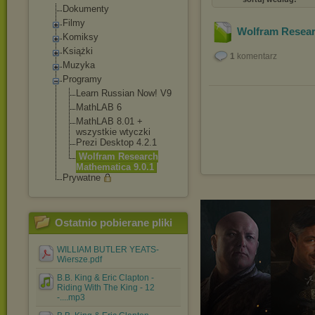
Dokumenty
Filmy
Wolfram Resear
Komiksy
Książki
1
komentarz
Muzyka
Programy
Learn Russian Now! V9
MathLAB 6
MathLAB 8.01 +
wszystkie wtyczki
Prezi Desktop 4.2.1
Wolfram Research
Mathematica 9.0.1
Prywatne
Ostatnio pobierane pliki
WILLIAM BUTLER YEATS-
Wiersze.pdf
B.B. King & Eric Clapton -
Riding With The King - 12
-....mp3