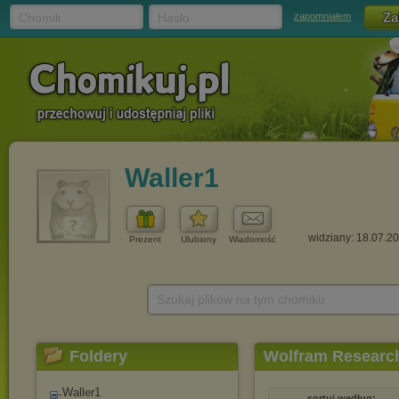
Chomik
Hasło
zapomniałem
Waller1
widziany: 18.07.2
Prezent
Ulubiony
Wiadomość
Szukaj plików na tym chomiku
Foldery
Wolfram Research
Waller1
sortuj według: