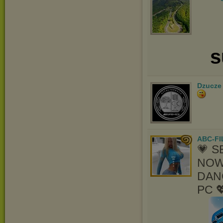
s
Dzucze
ABC-FI
💗 
NOW
DAN
PC 