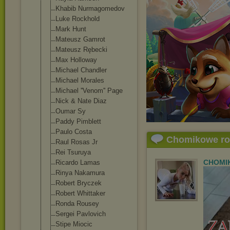
Khabib Nurmagomedov
Luke Rockhold
Mark Hunt
Mateusz Gamrot
Mateusz Rębecki
Max Holloway
Michael Chandler
Michael Morales
Michael ''Venom'' Page
Nick & Nate Diaz
Oumar Sy
Paddy Pimblett
Paulo Costa
Chomikowe r
Raul Rosas Jr
Rei Tsuruya
CHOMI
Ricardo Lamas
Rinya Nakamura
Robert Bryczek
Robert Whittaker
Ronda Rousey
Sergei Pavlovich
Stipe Miocic