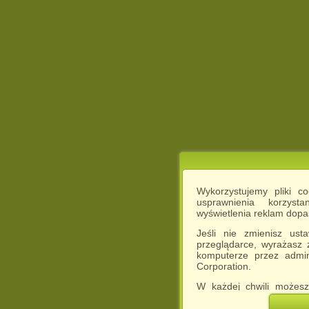
Wykorzystujemy pliki c
usprawnienia korzyst
wyświetlenia reklam dop
Jeśli nie zmienisz ust
przeglądarce, wyrażasz
komputerze przez admin
Corporation.
W każdej chwili możesz
cookies w swojej przeglą
w naszej Pol