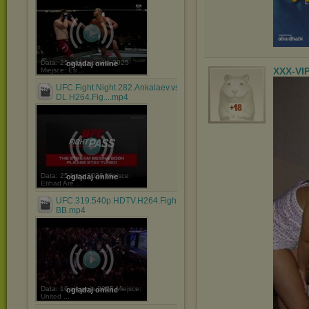
Data: 25 października 2025
oglądaj online
XXX-VI
Miejsce: Eti ...
UFC.Fight.Night.282.Ankalaev.vs.Guskov.WEB-
DL.H264.Fig....mp4
Data: 25 lipca 2026 Miejsce:
oglądaj online
Etihad Are ...
UFC.319.540p.HDTV.H264.Fight-
BB.mp4
Data: 16 sierpnia 2025 Miejsce:
oglądaj online
United ...