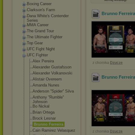
Boxing Career
Clarkson's Farm
Brunno Ferreir
Dana White's Contender
Series
MMA Career
The Grand Tour
The Ultimate Fighter
Top Gear
UFC Fight Night
UFC Fighter
Alex Pereira
z chomika
Dzucze
Alexander Gustafsson
Alexander Volkanovski
Brunno Ferreira
Alistair Overeem
Amanda Nunes
Anderson ''Spider'' Silva
Anthony ''Rumble''
Johnson
Bo Nickal
Brian Ortega
Brock Lesnar
Brunno Ferreira
Cain Ramirez Velasquez
z chomika
Dzucze