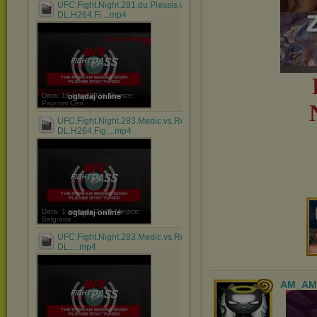
UFC.Fight.Night.281.du.Plessis.vs.Usman.WEB-
DL.H264.Fi....mp4
Data: 18 lipca 2026 Miejsce:
oglądaj online
Paycom Cen ...
UFC.Fight.Night.283.Medic.vs.Rodriguez.WEB-
DL.H264.Fig....mp4
Data: 1 sierpnia 2026 Miejsce:
oglądaj online
Belgrade ...
UFC.Fight.Night.283.Medic.vs.Rodriguez.Prelims.WEB-
DL.....mp4
AM_AM