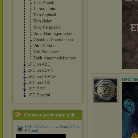
Tank Abbott
Tatsuro Taira
Tom Aspinall
Tom Nolan
Tony Ferguson
Umar Nurmagomedov
Valentina Shevchenko
Vitor Petrino
Yair Rodriguez
Zabit Magomedsharipo
v
UFC on ABC
UFC on ESPN
UFC on ESPN+
UFC-M
UFC on FOX
UFC PPV
UFC Special
Ostatnio pobierane pliki
UFC.321.Aspinall.vs.Gane.540p.HDTV.H264.Fight-
BB.mp4