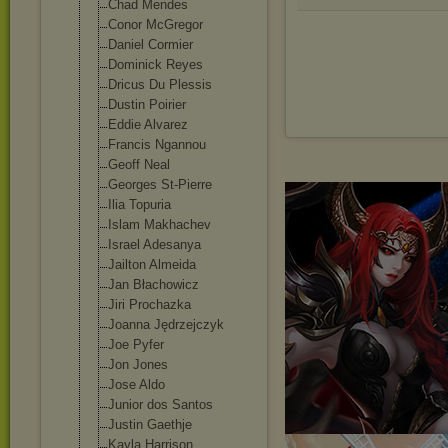
Chad Mendes
Conor McGregor
Daniel Cormier
Dominick Reyes
Dricus Du Plessis
Dustin Poirier
Eddie Alvarez
Francis Ngannou
Geoff Neal
Georges St-Pierre
Ilia Topuria
Islam Makhachev
Israel Adesanya
Jailton Almeida
Jan Błachowicz
Jiri Prochazka
Joanna Jędrzejczyk
Joe Pyfer
Jon Jones
Jose Aldo
Junior dos Santos
Justin Gaethje
Kayla Harrison