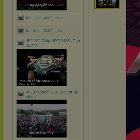
Karta wstępna: 155 lbs: Ludovit
oglądaj online
Klein (24-5-1) vs. To ...
Top Gear - 4x05 -.mkv
Top Gear - 3x04 -.mkv
UFC.308.720p.HDTV.H264.Fight-
BB.mkv
Data: 26 października 2024
Miejsce: Eti ...
UFC.Freedom.250.720p.WEBRip.H264.Fight-
BB.mp4
Data: 14 czerwca 2026 Miejsce:
oglądaj online
South La ...