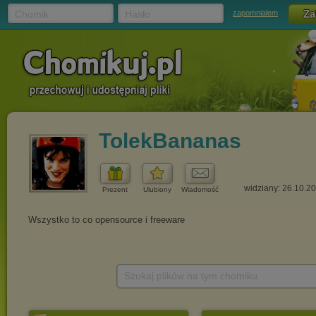
Chomik
Hasło
zapomniałem
TolekBananas
widziany: 26.10.2
Prezent
Ulubiony
Wiadomość
Szukaj plików na tym chomiku