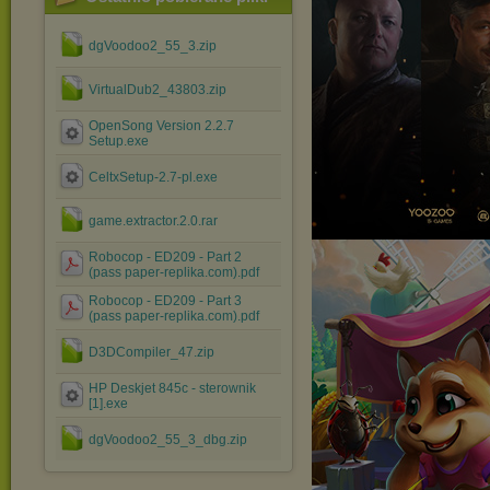
dgVoodoo2_55_3.zip
VirtualDub2_43803.zip
OpenSong Version 2.2.7
Setup.exe
CeltxSetup-2.7-pl.exe
game.extractor.2.0.rar
Robocop - ED209 - Part 2
(pass paper-replika.com).pdf
Robocop - ED209 - Part 3
(pass paper-replika.com).pdf
D3DCompiler_47.zip
HP Deskjet 845c - sterownik
[1].exe
dgVoodoo2_55_3_dbg.zip