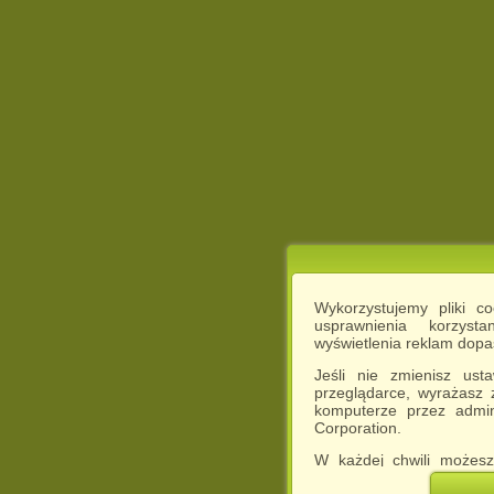
Wykorzystujemy pliki c
usprawnienia korzyst
wyświetlenia reklam dop
Jeśli nie zmienisz ust
przeglądarce, wyrażasz
komputerze przez admin
Corporation.
W każdej chwili możesz
cookies w swojej przeglą