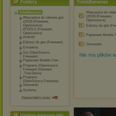
Foldery
TolekBananas
TolekBananas
#Narzędzia do robie
(2019) (Freeware,
#Narzędzia do robienia gier
Opensource)
(2019) (Freeware,
Opensource)
Edytory do gier (Fr
#TOOLS (Freeware,
Opensource)
Papierowe Modele 
Android
Edytory do gier (Freeware)
Sterowniki
Emulatory
Gry (OpenSource,
Nie ma plików w
Freeware)
Papierowe Modele Free
Programy (Opensource,
Freeware,Sharware
,Trial,Demo)
Programy
(OpenSource,Freew
are)
Sterowniki
Systemy
Pokazuj foldery i treści
Ostatnio pobierane pliki