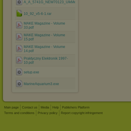
A_A_5741G_NEW70123_UlkMenus_ByCamiloml.exe
10_92_v5-6-1.rar
MAKE Magazine - Volume
33.pdf
MAKE Magazine - Volume
15.pdf
MAKE Magazine - Volume
14.pdf
Praktyczny Elektronik 1997-
10.pdf
setup.exe
MarineAquarium3.exe
Main page
Contact us
Media
Help
Publishers Platform
Terms and conditions
Privacy policy
Report copyright infringement