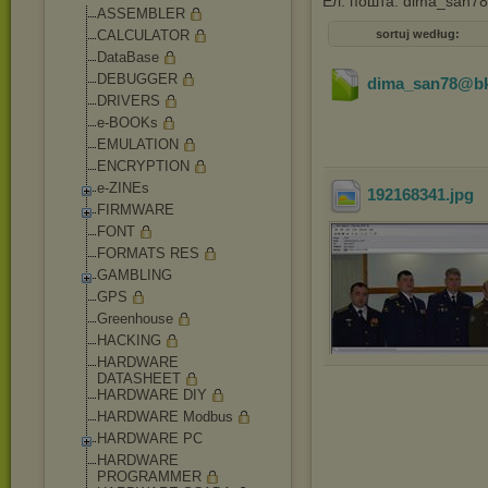
Ел. пошта: dima_san7
ASSEMBLER
CALCULATOR
sortuj według:
DataBase
DEBUGGER
dima_san78@bk
DRIVERS
e-BOOKs
EMULATION
ENCRYPTION
e-ZINEs
192168341
.jpg
FIRMWARE
FONT
FORMATS RES
GAMBLING
GPS
Greenhouse
HACKING
HARDWARE
DATASHEET
HARDWARE DIY
HARDWARE Modbus
HARDWARE PC
HARDWARE
PROGRAMMER