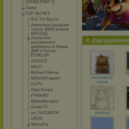
SOUND FONT
Tapety
TOP SECRET
9-11 The Big Lie
Anonymous раскрыли
список 30000 агентов
МОССАД
Anonymous
Zaprzyjaźnion
рассекретили
документы из Крыма,
ДНР и России
ECHELON
GOOGLE
MH-17
Michael Elleman
zmutowanyc
MOSSAD agents
homik
OmTV
Open Russia
PYRAMID
RakhniDecrypto
r
Sotnik-TV
prozjum
src_FACEBOOK
VIRUS
WannaCry