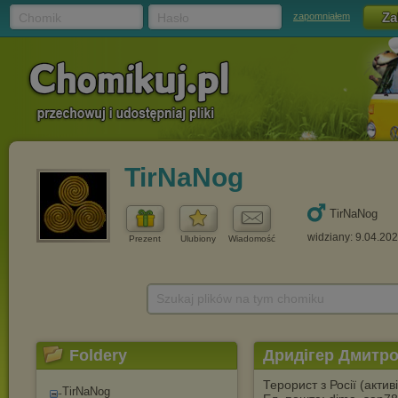
Chomik
Hasło
zapomniałem
TirNaNog
TirNaNog
widziany: 9.04.20
Prezent
Ulubiony
Wiadomość
Szukaj plików na tym chomiku
Foldery
Дридігер Дмитр
Терорист з Росії (акти
TirNaNog