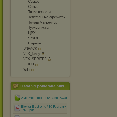
Сурков
Схеми
Такие новости
Телефонные аферисты
Томаш Майценчук
Туркменистан
ЦРУ
Чечня
Шеремет
UNPACK
VFX_funny
VFX_SPRITES
VIDEO
WiFi
Ostatnio pobierane pliki
AMI_Mod_Tool_1.54_and_Award_Mod_Tool_1.37.rar
Elektor Electronic #10 February
1976.pdf