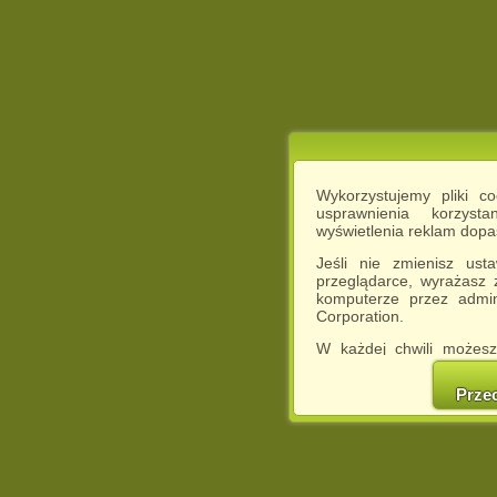
Wykorzystujemy pliki c
usprawnienia korzyst
wyświetlenia reklam dop
Jeśli nie zmienisz ust
przeglądarce, wyrażasz
komputerze przez admin
Corporation.
W każdej chwili możesz
cookies w swojej przeglą
w naszej Pol
Prze
http://chomikuj.pl/Polity
Jednocześnie informuje
może spowodować ogr
Chomikuj.pl.