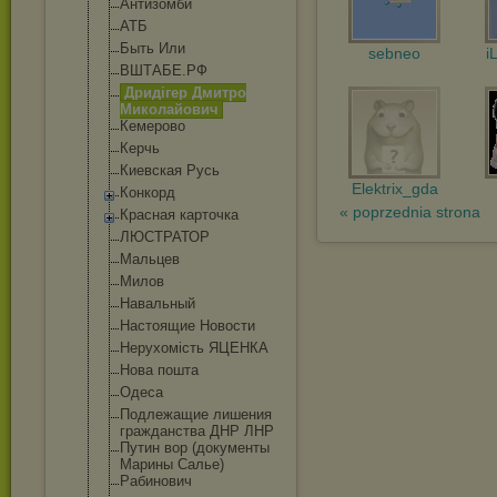
Антизомби
АТБ
Быть Или
sebneo
i
ВШТАБЕ.РФ
Дридігер Дмитро
Миколайович
Кемерово
Керчь
Киевская Русь
Elektrix_gda
Конкорд
« poprzednia strona
Красная карточка
ЛЮСТРАТОР
Мальцев
Милов
Навальный
Настоящие Новости
Нерухомість ЯЦЕНКА
Нова пошта
Одеса
Подлежащие лишения
гражданства ДНР ЛНР
Путин вор (документы
Марины Салье)
Рабинович