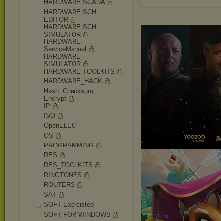
HARDWARE SCADA
HARDWARE SCH
EDITOR
HARDWARE SCH
SIMULATOR
HARDWARE
ServiceManual
HARDWARE
SIMULATOR
HARDWARE TOOLKITS
HARDWARE_HACK
Hash, Checksum,
Encrypt
IP
ISO
OpenELEC
OS
PROGRAMMING
RES
RES_TOOLKITS
RINGTONES
ROUTERS
SAT
SOFT Exorcisted
SOFT FOR WINDOWS