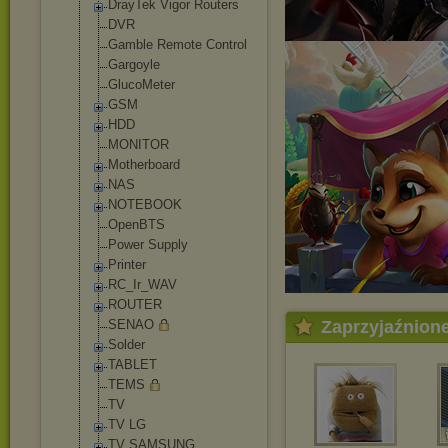
DrayTek Vigor Routers
DVR
Gamble Remote Control
Gargoyle
GlucoMeter
GSM
HDD
MONITOR
Motherboard
NAS
NOTEBOOK
OpenBTS
Power Supply
Printer
RC_Ir_WAV
ROUTER
SENAO
Zaprzyjaźnion
Solder
TABLET
TEMS
TV
TV LG
TV SAMSUNG