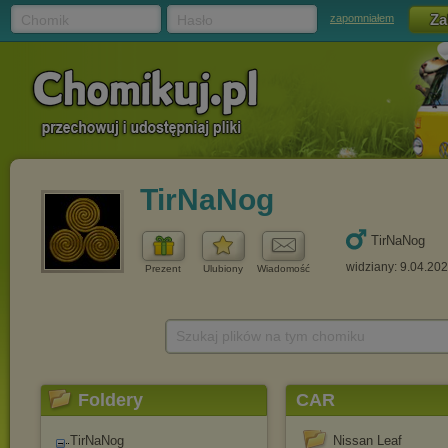
Chomik
Hasło
zapomniałem
TirNaNog
TirNaNog
widziany: 9.04.20
Prezent
Ulubiony
Wiadomość
Szukaj plików na tym chomiku
Foldery
CAR
TirNaNog
Nissan Leaf