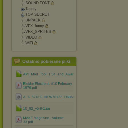
SOUND FONT
Tapety
TOP SECRET
UNPACK
VFX_funny
VFX_SPRITES
VIDEO
WiFi
Ostatnio pobierane pliki
AMI_Mod_Tool_1.54_and_Award_Mod_Tool_1.37.rar
Elektor Electronic #10 February
1976.pdf
A_A_5741G_NEW70123_UlkMenus_ByCamiloml.exe
10_92_v5-6-1.rar
MAKE Magazine - Volume
33.pdf