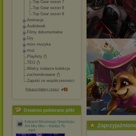
Top Gear sezon 7
Top Gear sezon 8
Top Gear sezon 9
Animacja
Audiobook
Filmy dokumentalne
Gry
mixx muzyka
muz
Playlisty
TEO
Wielcy malarze kolekcja
zachomikowane
Zapiski ze współczesności
Pokazuj foldery i treści
Ostatnio pobierane pliki
Kabaret Moralnego Niepokoju,
Zaprzyjaźnion
Ani Mru Mru -- Kiedyś To
....mp4