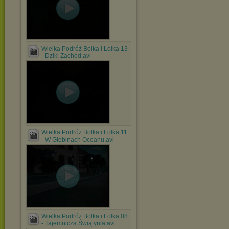
Wielka Podróż Bolka i Lolka 13
- Dziki Zachód.avi
Wielka Podróż Bolka i Lolka 11
- W Głębinach Oceanu.avi
Wielka Podróż Bolka i Lolka 08
- Tajemnicza Świątynia.avi