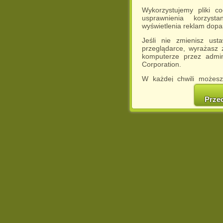
Wykorzystujemy pliki c
usprawnienia korzyst
wyświetlenia reklam dop
Jeśli nie zmienisz ust
przeglądarce, wyrażasz
komputerze przez admin
Corporation.
W każdej chwili możesz
cookies w swojej przeglą
w naszej Pol
Prze
http://chomikuj.pl/Polity
Jednocześnie informuje
może spowodować ogr
Chomikuj.pl.
W przypadku braku twojej
prosimy o opuszczenie se
Wykorzystanie plików c
(dostosowanie reklam do
działań marketingowych).
Wyrażenie sprzeciwu spo
będzie dopasowana do Tw
wyświetlona przypadkowo