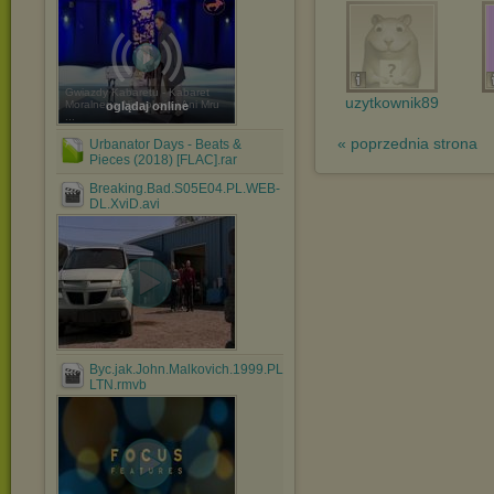
Gwiazdy Kabaretu - Kabaret
uzytkownik89
Moralnego Niepokoju i Ani Mru
oglądaj online
...
« poprzednia strona
Urbanator Days - Beats &
Pieces (2018) [FLAC].rar
Breaking.Bad.S05E04.PL.WEB-
DL.XviD.avi
Byc.jak.John.Malkovich.1999.PL.BRRip.720p.XviD.AC3-
LTN.rmvb