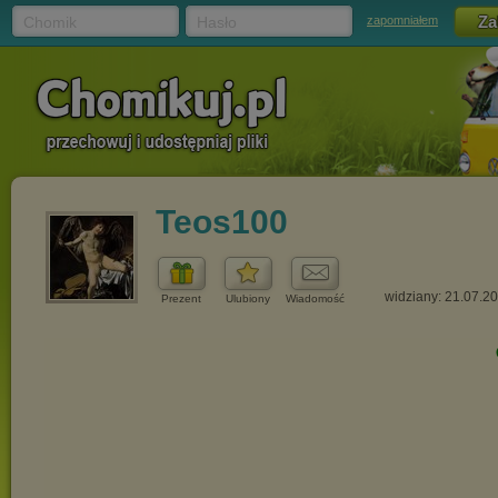
Chomik
Hasło
zapomniałem
Teos100
widziany: 21.07.2
Prezent
Ulubiony
Wiadomość