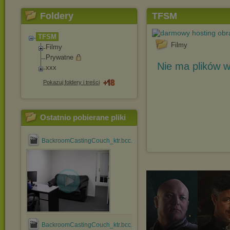
Foldery
TFSM
TFSM
Filmy
Filmy
Prywatne
Nie ma plików w
xxx
Pokazuj foldery i treści
Ostatnio pobierane pliki
BackroomCastingCouch_ktr.bcc.e158.gina.and.journey.wmv
BackroomCastingCouch_ktr.bcc.e178.ania.wmv