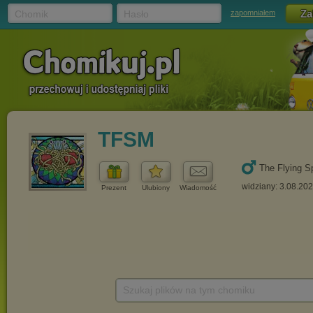
Chomik
Hasło
zapomniałem
TFSM
The Flying S
widziany: 3.08.20
Prezent
Ulubiony
Wiadomość
Szukaj plików na tym chomiku