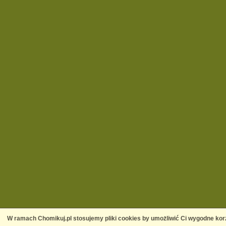
W ramach Chomikuj.pl stosujemy pliki cookies by umożliwić Ci wygodne korz