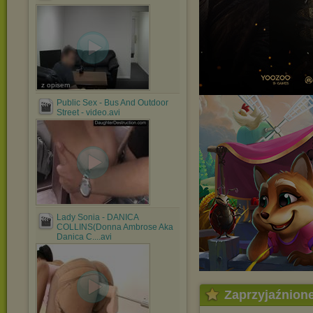
z opisem
Public Sex - Bus And Outdoor
Street - video.avi
Lady Sonia - DANICA
COLLINS(Donna Ambrose Aka
Danica C....avi
Zaprzyjaźnion