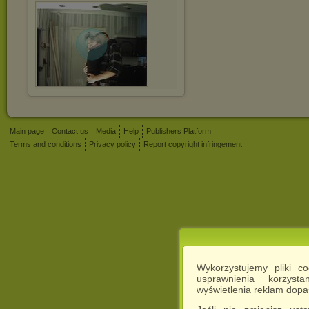
Main page
Contact us
Media
Help
Publishers Platform
Terms and conditions
Privacy policy
Report copyright infringement
Wykorzystujemy pliki c
usprawnienia korzyst
wyświetlenia reklam dop