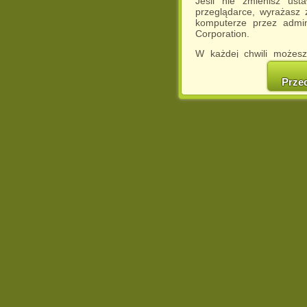
Jeśli nie zmienisz ust
przeglądarce, wyrażasz
komputerze przez admin
Corporation.
W każdej chwili możesz
cookies w swojej przeglą
w naszej Pol
Prze
http://chomikuj.pl/Polity
Jednocześnie informuje
może spowodować ogr
Chomikuj.pl.
W przypadku braku twojej
prosimy o opuszczenie se
Wykorzystanie plików c
(dostosowanie reklam do
działań marketingowych).
Wyrażenie sprzeciwu spo
będzie dopasowana do Tw
wyświetlona przypadkowo
Istnieje możliwość zmian
sposób uniemożliwiając
urządzeniu końcowym. M
dokonując odpowiednich
internetowej.