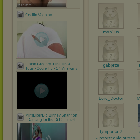
z opisem
Cecilia Vega.avi
man1us
Elaina Gregory -First Tits &
gabprze
Tugs - Score Hd - 17 Mns.wmv
Lord_Doctor
M
MilfsLikeitBig Britney Shannon
- Dancing for the D(12 ....mp4
tympanon2
« poprzednia strona