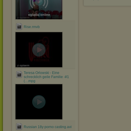
oglądaj online
z opisem
Rise.rmvb
z opisem
Teresa Orlowski - Eine
schrecklich geile Familie -#1
(....mpg
Russian 18y porno casting.avi