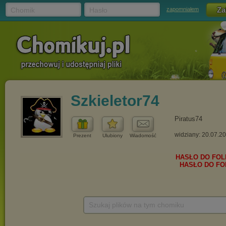
Chomik
Hasło
zapomniałem
Szkieletor74
Piratus74
widziany: 20.07.2
Prezent
Ulubiony
Wiadomość
Szukaj plików na tym chomiku