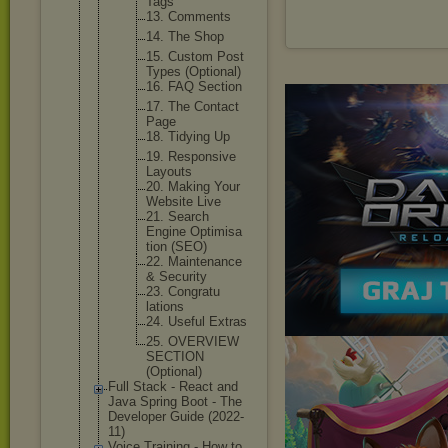
Tags
13. Comments
14. The Shop
15. Custom Post
Types (Optiona
l)
16. FAQ Section
17. The Contact
Page
18. Tidying Up
19. Responsi
ve
Layouts
20. Making Your
Website Live
21. Search
Engine Optimisa
tion (SEO)
22. Maintena
nce
& Security
23. Congratu
lations
24. Useful Extras
25. OVERVIEW
SECTION
(Optiona
l)
Full Stack - React and
Java Spring Boot - The
Developer Guide (2022-
11)
Voice Training - How to