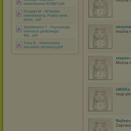
mozna r
motorowerów ROMET.pdf
Douglas M. - W transie
inwestowania. Podbij rynek
pewn....pdf
mixyma
Zaleśkiewicz T. - Psychologia
mozna r
inwestora giełdowego.
Wp....pdf
Tracy B. - Nowoczesny
menadżer sprzedaży.pdf
stepen
Można r
eMAKa
reup pls
Najlep
Zapras