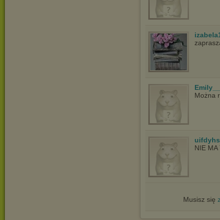
izabela
zaprasz
Emily_
Można r
uifdyh
NIE MA 
Musisz się