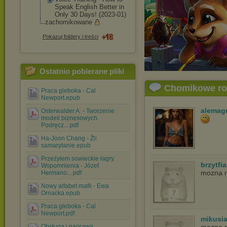
Speak English Better in
Only 30 Days! (2023-01)
zachomikowane
Pokazuj foldery i treści
Ostatnio pobierane pliki
Chomikowe r
Praca gleboka - Cal
Newport.epub
alemag
Osterwalder A. - Tworzenie
modeli biznesowych.
Podręcz....pdf
Ha-Joon Chang - Źli
samarytanie.epub
Przeżyłem sowieckie łagry.
brzytfia
Wspomnienia - Józef
mozna r
Hermano....pdf
Nowy alfabet mafii - Ewa
Ornacka.epub
Praca gleboka - Cal
Newport.pdf
mikusi
Obsługa i naprawa