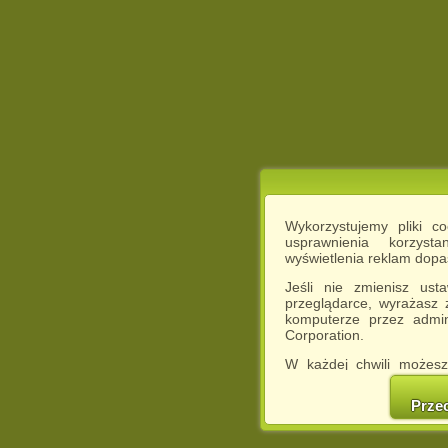
Wykorzystujemy pliki c
usprawnienia korzyst
wyświetlenia reklam dop
Jeśli nie zmienisz ust
przeglądarce, wyrażasz
komputerze przez admin
Corporation.
W każdej chwili możesz
cookies w swojej przeglą
w naszej Pol
Prze
http://chomikuj.pl/Polity
Jednocześnie informuje