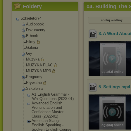
Foldery
04. Building The
Szkieletor74
sortuj według:
Audiobook
Dokumenty
3. A Word Abou
E-book
Filmy
Galeria
Gry
Muzyka
MUZYKA FLAC
MUZYKA MP3
oglądaj online
Programy
Prywatne
5. Settings
.mp
Szkolenia
A1 English Grammar -
'Wh' Questions (2023-01)
Advanced English
Pronunciation and
Confidence Master
Class (2022-01)
American Slangs -
English Speaking -
oglądaj online
Spoken English Course