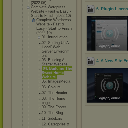
(2022-06)
Complete Wordpress
6. Plugin Licen
Website - Fast & Easy -
Start to Finish (2022-10)
Complete Wordpress
Website - Fast &
Easy - Start to Finish
(2022-10)
01. Introduc
tion
02. Setting Up A
oglądaj online
'Local' Web
Server Environm
ent
03. Building A
4. A New Site F
Starter Website
04. Building The
Sweet Home
Website
05. ImagesMe
dia
06. Colours
07. The Header
08. The Home
oglądaj online
page
09. The Footer
10. The Blog
11. Sidebars
12. Categori
es &