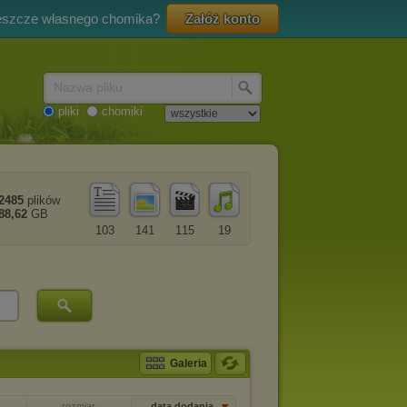
eszcze własnego chomika?
Załóż konto
Nazwa pliku
pliki
chomiki
2485
plików
88,62
GB
103
141
115
19
Galeria
rozmiar
data dodania