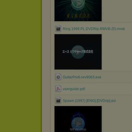
Ring.1998.PL.DVDRip.RMVB-ZG.rmvb
GuitarPro6-rev9063.exe
userguide.pdf
Spawn (1997) [ENG] [DVDrip].avi