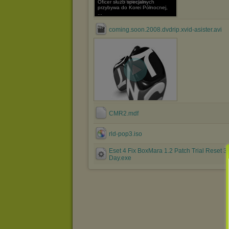
Oficer służb specjalnych
przybywa do Korei Północnej,
...
coming.soon.2008.dvdrip.xvid-asister.avi
CMR2.mdf
rld-pop3.iso
Eset 4 Fix BoxMara 1.2 Patch Trial Reset 3
Day.exe