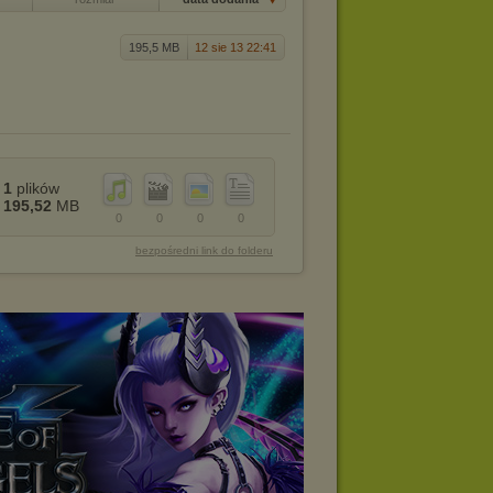
195,5 MB
12 sie 13 22:41
1
plików
195,52
MB
0
0
0
0
bezpośredni link do folderu