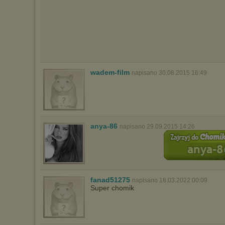
wadem-film
napisano 30.08.2015 16:49
anya-86
napisano 29.09.2015 14:26
fanad51275
napisano 18.03.2022 00:09
Super chomik