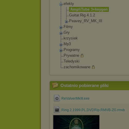
efekty
AmpliTube 3+keygen
Guitar.Rig.4.1
.2
Peavey_RV_MK_I
II
Filmy
Gry
krzysiek
Mp3
Programy
Prywatne
Teledyski
zachomikowane
Ostatnio pobierane pliki
ReValverMkIII.exe
Ring.2.1999.PL.DVDRip.RMVB-ZG.rmvb