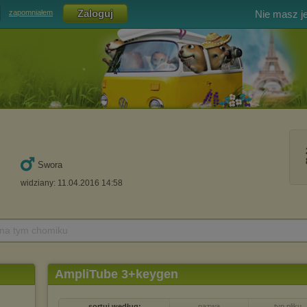
Nie masz j
zapomniałem
Swora
widziany: 11.04.2016 14:58
 na tym chomiku
AmpliTube 3+keygen
sortuj według:
nazwa
typ pliku