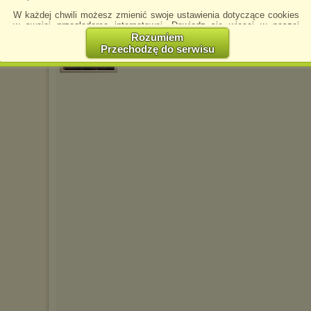
W każdej chwili możesz zmienić swoje ustawienia dotyczące cookies
Arriane
napisano 25.08.2015 21:25
w swojej przeglądarce internetowej. Dowiedz się więcej w naszej
Polityce Prywatności -
http://chomikuj.pl/PolitykaPrywatnosci.aspx
.
Rozumiem
Przechodzę do serwisu
Jednocześnie informujemy że zmiana ustawień przeglądarki może
spowodować ograniczenie korzystania ze strony Chomikuj.pl.
W przypadku braku twojej zgody na akceptację cookies niestety
prosimy o opuszczenie serwisu chomikuj.pl.
Wykorzystanie plików cookies
przez
Zaufanych Partnerów
(dostosowanie reklam do Twoich potrzeb, analiza skuteczności działań
marketingowych).
Wyrażenie sprzeciwu spowoduje, że wyświetlana Ci reklama nie
będzie dopasowana do Twoich preferencji, a będzie to reklama
wyświetlona przypadkowo.
Istnieje możliwość zmiany ustawień przeglądarki internetowej w
sposób uniemożliwiający przechowywanie plików cookies na
urządzeniu końcowym. Można również usunąć pliki cookies,
dokonując odpowiednich zmian w ustawieniach przeglądarki
internetowej.
Pełną informację na ten temat znajdziesz pod adresem
http://chomikuj.pl/PolitykaPrywatnosci.aspx
.