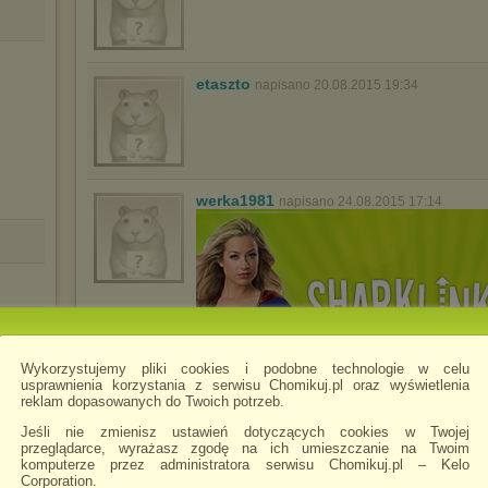
etaszto
napisano 20.08.2015 19:34
werka1981
napisano 24.08.2015 17:14
1
Wykorzystujemy pliki cookies i podobne technologie w celu
usprawnienia korzystania z serwisu Chomikuj.pl oraz wyświetlenia
reklam dopasowanych do Twoich potrzeb.
Jeśli nie zmienisz ustawień dotyczących cookies w Twojej
przeglądarce, wyrażasz zgodę na ich umieszczanie na Twoim
komputerze przez administratora serwisu Chomikuj.pl – Kelo
Corporation.