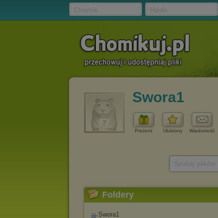
Chomik
Hasło
Swora1
Prezent
Ulubiony
Wiadomość
Szukaj plików
Foldery
Swora1