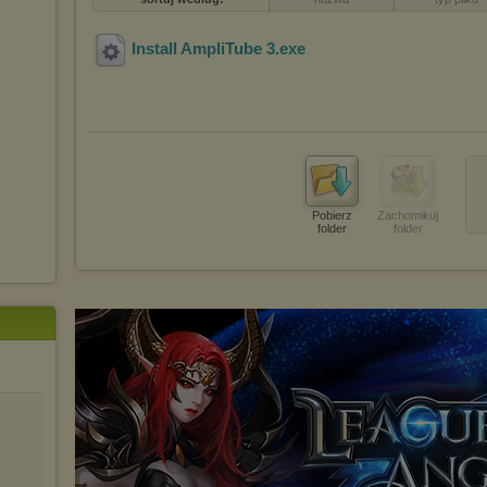
Install AmpliTube 3
.exe
Pobierz
Zachomikuj
folder
folder