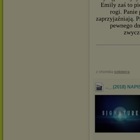
Emily zaś to p
rogi. Panie
zaprzyjaźniają. P
pewnego dni
zwycza
z chomika
solopera
..__(2018) NA