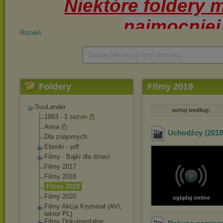
Rozwiń
Szukaj plików na tym chomiku
Foldery
Filmy 2019
SuuLander
sortuj według:
1883 - 1 sezon
Anna
Uchodźcy (2018)
Dla znajomych
Ebooki - pdf
Filmy - Bajki dla dzieci
Filmy 2017
Filmy 2018
Filmy 2019
Filmy 2020
oglądaj online
Filmy Akcja Kryminał (AVI,
lektor PL)
Filmy Dokumentalne