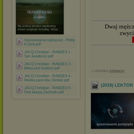
Dwaj mężczy
Na polnej drodze wędrowny
dziad znajduje kobyłkę, która,
zwyci
...
Opowiadania najlepsze - Philip
K.Dick.pdf
JACQ Christian - RAMZES 1 -
Syn światłości.pdf
JACQ Christian - RAMZES 3 -
Bitwa pod Kadesz.pdf
z chomika
solopera
JACQ Christian - RAMZES 4 -
Wielka pani Abu-Simbel.pdf
(2018) LEKTOR 
JACQ Christian - RAMZES 5 -
Pod akacją Zachodu.pdf
generowanie podglądu