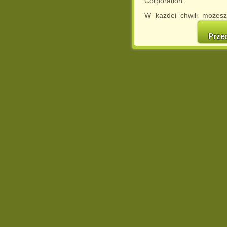
Corporation.
W każdej chwili możesz
cookies w swojej przeglą
w naszej Pol
Prze
http://chomikuj.pl/Polity
Jednocześnie informuje
może spowodować ogr
Chomikuj.pl.
W przypadku braku twojej
prosimy o opuszczenie se
Wykorzystanie plików c
(dostosowanie reklam do
działań marketingowych).
Wyrażenie sprzeciwu spo
będzie dopasowana do Tw
wyświetlona przypadkowo
Istnieje możliwość zmian
sposób uniemożliwiając
urządzeniu końcowym. M
dokonując odpowiednich
internetowej.
Pełną informację na 
http://chomikuj.pl/Polity