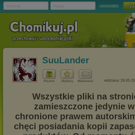
Chomik
Hasło
zapomniałem
SuuLander
widziany: 28.05.2
Prezent
Ulubiony
Wiadomość