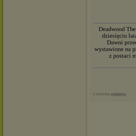
Deadwood The 
dziesięciu l
Dawni przec
wystawione na pr
z postaci 
z chomika
solopera