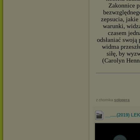
Zakonnice p
bezwzględnego
zepsucia, jakie
warunki, widzą
czasem jedn
odsłaniać swoją 
widma przeszło
siłę, by wyz
(Carolyn Henne
z chomika
solopera
__.....(2019) 