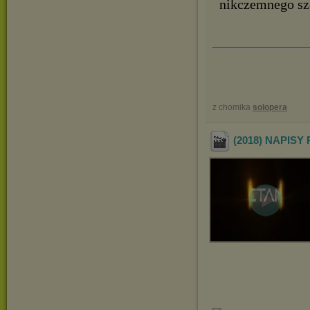
nikczemnego sze
z chomika
solopera
(2018) NAPISY