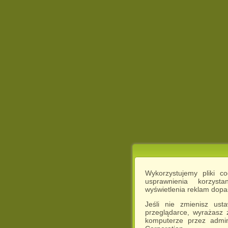
Wykorzystujemy pliki c
usprawnienia korzyst
wyświetlenia reklam dop
Jeśli nie zmienisz ust
przeglądarce, wyrażasz
komputerze przez admin