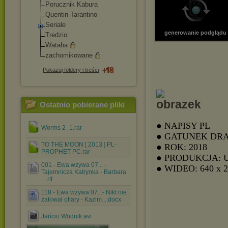
Porucznik Kabura
Quentin Tarantino
Seriale
generowanie podglądu
Tredzio
Wataha
zachomikowane
Pokazuj foldery i treści
Ostatnio pobierane pliki
● NAPISY PL
Worms 2_1.rar
● GATUNEK DR
TO THE MOON [ 2013 ] PL-
● ROK: 2018
PROPHET PC.rar
● PRODUKCJA: 
001 - Ewa wzywa 07... -
● WIDEO: 640 x 
Tajemnicza Katrynka - Barbara
....rtf
118 - Ewa wzywa 07...- Nikt nie
żałował ofiary - Kazim....docx
Jańcio Wodnik.avi