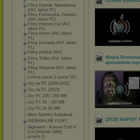
Dziwne pomiesz
Filmy Dramat, Melodramat
(AVI, lektor PL)
Filmy Fantastyka, Fantasy
(AVI, lektor PL)
Filmy Historyczne (AVI,
lektor PL)
Filmy Horror (AVI, lektor
PL)
oglądaj online
Filmy Komedia (AVI, lektor
PL)
Filmy polskie (AVI)
Wojna Domowa w
Filmy Thiller (AVI, lektor
epowiednie
.mp
PL)
Filmy Wojenne (AVI, lektor
PL)
Goście sezon 1 (serial SF)
Gry na PC (2009-2012)
Gry na PC (2013)
Gry PC 100 - 200 MB
Gry PC 50 - 100 MB
oglądaj online
Gry PC do 50 MB
Mery Spolsky Audiobook
(2018) NAPISY
NIEBANALNE FILMY
Nightwish - Koncert End of
Era (Helsinki 1995)
orzech