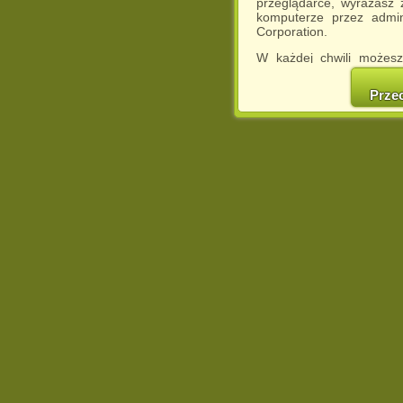
przeglądarce, wyrażasz
komputerze przez admin
Corporation.
W każdej chwili możesz
cookies w swojej przeglą
w naszej Pol
Prze
http://chomikuj.pl/Polity
Jednocześnie informuje
może spowodować ogr
Chomikuj.pl.
W przypadku braku twojej
prosimy o opuszczenie se
Wykorzystanie plików c
(dostosowanie reklam do
działań marketingowych).
Wyrażenie sprzeciwu spo
będzie dopasowana do Tw
wyświetlona przypadkowo
Istnieje możliwość zmian
sposób uniemożliwiając
urządzeniu końcowym. M
dokonując odpowiednich
internetowej.