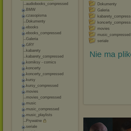
audiobooks_compre
ssed
Dokumenty
BMW
Galeria
czasopisma
kabarety_compress
Dokumenty
koncerty_compress
ebooks
movies
ebooks_compressed
music_compressed
Galeria
seriale
GRY
kabarety
Nie ma pli
kabarety_compress
ed
komiksy - comics
koncerty
koncerty_compress
ed
kursy
kursy_compressed
movies
movies_compressed
music
music_compressed
music_playlists
Prywatne
seriale