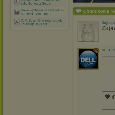
Osiem randek - John Gottman,
Julie Schwartz Go.pdf
Nowe wychowanie seksualne -
Chomikowe r
Agnieszka Stein.epub
D. M. Buss - Dlaczego kobiety
Najlep
uprawiaja seks.pdf
Zapr
DELL_2
💖 𝑮