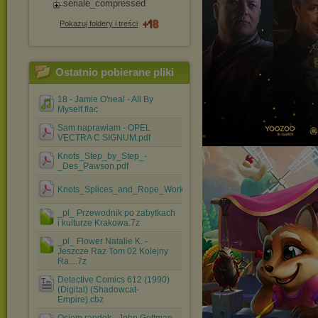
seriale_compresse
d
Pokazuj foldery i treści
Ostatnio pobierane pliki
18 - Jamie O'neal - All By
Myself.flac
Sam naprawiam - OPEL
VECTRA C SIGNUM.pdf
Knots_Step_by_Step_-
_Des_Pawson.pdf
Knots_Splices_and_Rope_Work_A_Practical_Treatise.pdf
_pl_ Przewodnik po zabytkach
i kulturze Krakowa.7z
_pl_ Flower Natalie K. -
Jeszcze Raz Tom 02 Kolejny
Ra....7z
Detective Comics 612 (1990)
(Digital) (Shadowcat-
Empire).cbz