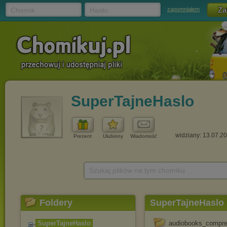
Chomik
Hasło
zapomniałem
SuperTajneHaslo
widziany: 13.07.2
Prezent
Ulubiony
Wiadomość
Szukaj plików na tym chomiku
Foldery
SuperTajneHaslo
SuperTajneHaslo
audiobooks_compr