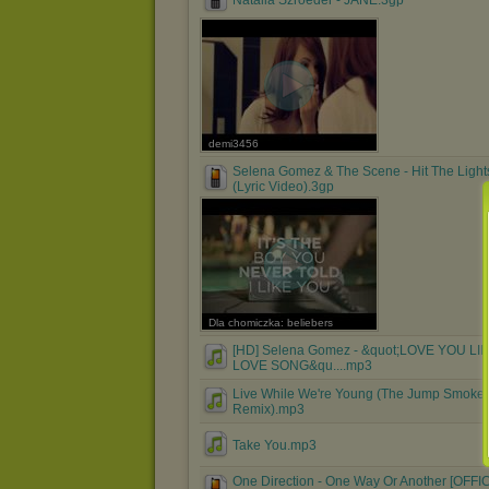
Natalia Szroeder - JANE.3gp
demi3456
Selena Gomez & The Scene - Hit The Light
(Lyric Video).3gp
Dla chomiczka: beliebers
[HD] Selena Gomez - &quot;LOVE YOU LIK
LOVE SONG&qu....mp3
Live While We're Young (The Jump Smoker
Remix).mp3
Take You.mp3
One Direction - One Way Or Another [OFFI