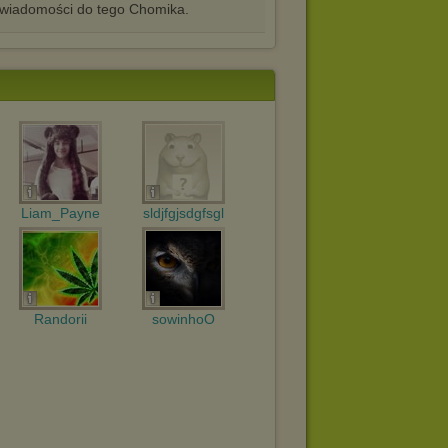
iadomości do tego Chomika.
Liam_Payne
sldjfgjsdgfsgl
Randorii
sowinhoO