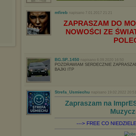
W przypadku braku twojej zgody na akceptację cookies niestety
prosimy o opuszczenie serwisu chomikuj.pl.
mfireb
napisano 7.01.2017 21:21
Wykorzystanie plików cookies
przez
Zaufanych Partnerów
(dostosowanie reklam do Twoich potrzeb, analiza skuteczności działań
ZAPRASZAM DO MO
marketingowych).
NOWOŚCI ZE ŚWIAT
Wyrażenie sprzeciwu spowoduje, że wyświetlana Ci reklama nie
będzie dopasowana do Twoich preferencji, a będzie to reklama
POLE
wyświetlona przypadkowo.
Istnieje możliwość zmiany ustawień przeglądarki internetowej w
sposób uniemożliwiający przechowywanie plików cookies na
urządzeniu końcowym. Można również usunąć pliki cookies,
BG.SP..1450
napisano 6.09.2020 16:50
dokonując odpowiednich zmian w ustawieniach przeglądarki
POZDRAWIAM SERDECZNIE ZAPRASZAM
internetowej.
BAJKI ITP
Pełną informację na ten temat znajdziesz pod adresem
http://chomikuj.pl/PolitykaPrywatnosci.aspx
.
Strefa_Usmiechu
napisano 19.02.2022 20:5
Zapraszam na ImprES
Muzycz
---> FREE CO NIEDZIELE 