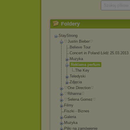
Szukaj plików
Foldery
StayStrong
♡Justin Bieber♡
Believe Tour
Concert in Poland Łódź 25.03.2013
Muzyka
Reklama perfum
The Key
Teledyski
Zdjęcia
♡One Direction♡
♡Rihanna♡
♡Selena Gomez♡
Filmy
Fiszki - Biznes
Galeria
Muzyka
Pliki na zamówienie