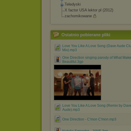
Teledyski
X factor USA lektor pl (2012)
zachomikowane
Ostatnio pobierane pliki
Love You Like A Love Song (Dave Aude Cl
Mix).mp3
One Direction singing parody of What Mak
Beautiful.3gp
Love You Like A Love Song (Remix by Dav
Aude).mp3
One Direction - C'mon C'mon.mp3