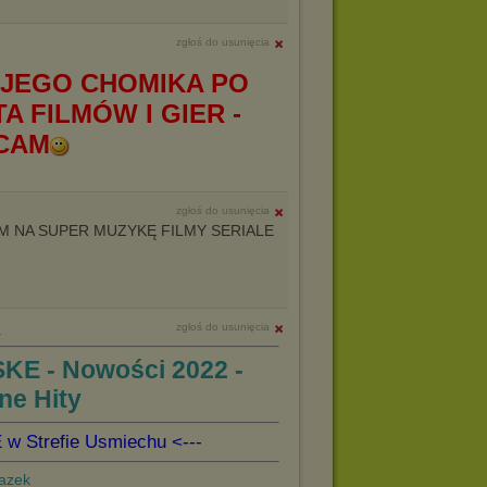
zgłoś do usunięcia
JEGO CHOMIKA PO
A FILMÓW I GIER -
CAM
zgłoś do usunięcia
 NA SUPER MUZYKĘ FILMY SERIALE
zgłoś do usunięcia
1
KE - Nowości 2022 -
ne Hity
w Strefie Usmiechu <---