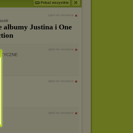
Pokaż wszystkie
zgłoś do usunięcia
e albumy Justina i One
ction
zgłoś do usunięcia
UZYCZNE
zgłoś do usunięcia
zgłoś do usunięcia