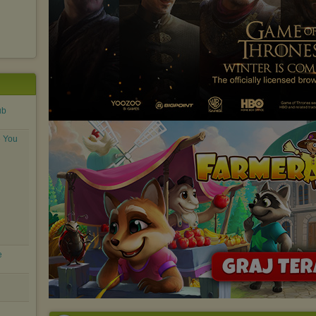
ub
e You
e