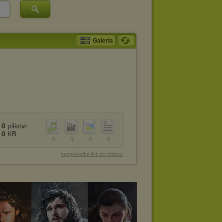
Galeria
0
plików
0
KB
0
0
0
0
bezpośredni link do folderu