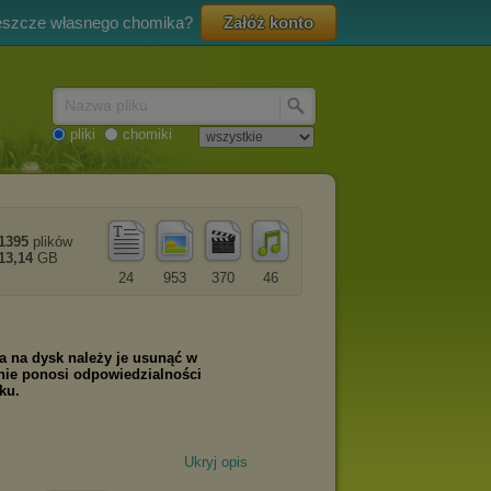
eszcze własnego chomika?
Załóż konto
Nazwa pliku
pliki
chomiki
1395
plików
13,14
GB
24
953
370
46
Ukryj opis