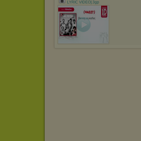
LYRIC VIDEO].3gp