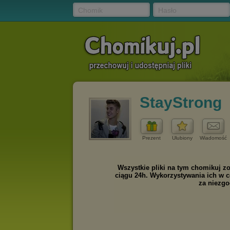
Chomik
Hasło
StayStrong
Prezent
Ulubiony
Wiadomość