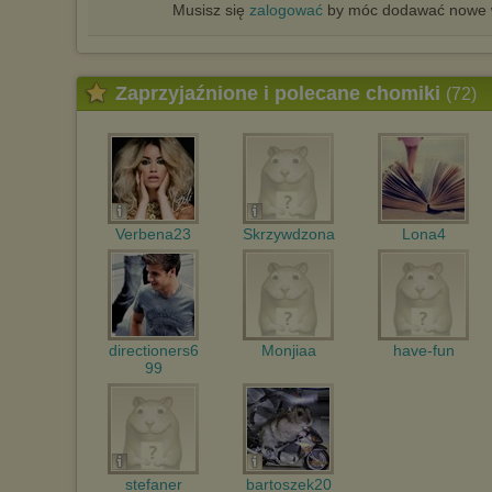
Musisz się
zalogować
by móc dodawać nowe w
Zaprzyjaźnione i polecane chomiki
(72)
Verbena23
Skrzywdzona
Lona4
directioners6
Monjiaa
have-fun
99
stefaner
bartoszek20