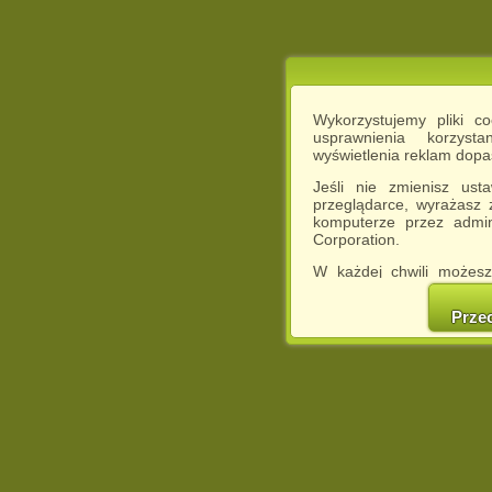
Wykorzystujemy pliki c
usprawnienia korzyst
wyświetlenia reklam dop
Jeśli nie zmienisz ust
przeglądarce, wyrażasz
komputerze przez admin
Corporation.
W każdej chwili możesz
cookies w swojej przeglą
w naszej Pol
Prze
http://chomikuj.pl/Polity
Jednocześnie informuje
może spowodować ogr
Chomikuj.pl.
W przypadku braku twojej
prosimy o opuszczenie se
Wykorzystanie plików c
(dostosowanie reklam do