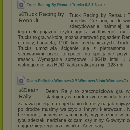
.exe
Truck Racing By Renault Trucks 0.2.7.6
Truck Racing by Renault Tr
umożliwi Ci stanięcie do wy
zdecydowanie najmniej p
tego celu pojazdu, czyli ciągnika siodłowego. Truc
Trucks to gra, w której można sterować pojazdem Re
o mocy, bagatela, 1100 koni mechanicznych. Truck
Trucks umożliwia ściganie się z piętnastoma
sterowanymi przez komputer, na specjalnie przy
trasach. Wymagania sprzętowe: 1,8GHz Intel,
wolnego miejsca HDD, karta graficzna min. 128 mb.
.e
Death-Rally-for-Windows-XP-Windows-Vista-Windows-7
Death Rally to zręcznościowa gra w
startujemy w morderczych zawodach o sł
Zabawa polega na dojechaniu do mety na jak najwyżs
po drodze musimy walczyć z innymi kierowcami. N
bezbronni, ponieważ samochody wyposażono w mor
typu zderzaki nadziane kolcami czy miny. Głównym c
najgroźniejszego przeciwnika - Adversary.