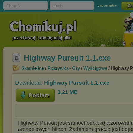
Chomik
Hasło
zapomniałem
Highway Pursuit 1.1.exe
Skamielina
/
Rozrywka - Gry
/
Wyścigowe
/ Highway Pu
Download:
Highway Pursuit 1.1.exe
3,21 MB
Pobierz
Highway Pursuit jest samochodówką wzorowaną
arcade'owych hitach. Zadaniem gracza jest odp