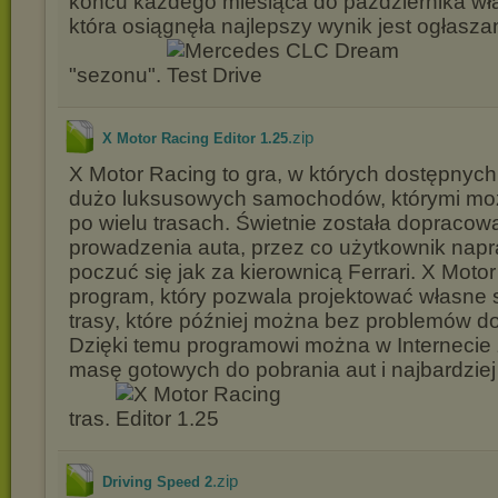
końcu każdego miesiąca do października wł
która osiągnęła najlepszy wynik jest ogłasz
"sezonu".
.zip
X Motor Racing Editor 1.25
X Motor Racing to gra, w których dostępnych
dużo luksusowych samochodów, którymi moż
po wielu trasach. Świetnie została dopracow
prowadzenia auta, przez co użytkownik na
poczuć się jak za kierownicą Ferrari. X Motor
program, który pozwala projektować własne
trasy, które później można bez problemów do
Dzięki temu programowi można w Internecie 
masę gotowych do pobrania aut i najbardzie
tras.
.zip
Driving Speed 2