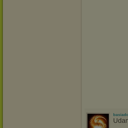
basiad
Udan