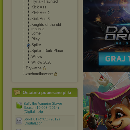
Illyria - Haunted
Kick Ass
Kick Ass 2
Kick Ass 3
Knights of the old
republic
Lorne
Riley
Spike
Spike - Dark Place
Willow
Willow 2020
Prywatne
zachomikowane
Ostatnio pobierane pliki
Buffy the Vampire Slayer
Season 10 003 (2014)
(Digital....zip
Spike 01 (of 05) (2012)
(Digital).cbr