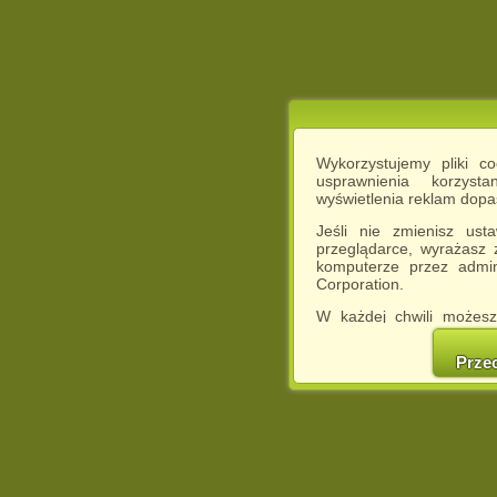
Wykorzystujemy pliki c
usprawnienia korzyst
wyświetlenia reklam dop
Jeśli nie zmienisz ust
przeglądarce, wyrażasz
komputerze przez admin
Corporation.
W każdej chwili możesz
cookies w swojej przeglą
w naszej Pol
Prze
http://chomikuj.pl/Polity
Jednocześnie informuje
może spowodować ogr
Chomikuj.pl.
W przypadku braku twojej
prosimy o opuszczenie se