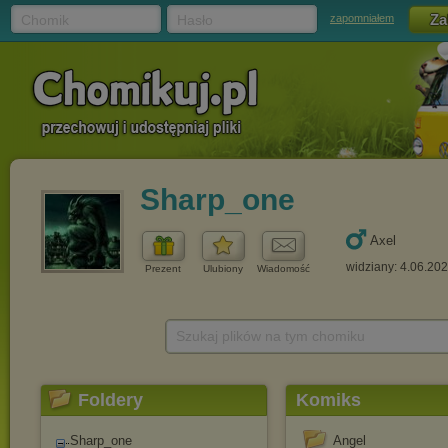
Chomik
Hasło
zapomniałem
Sharp_one
Axel
widziany: 4.06.20
Prezent
Ulubiony
Wiadomość
Szukaj plików na tym chomiku
Foldery
Komiks
Sharp_one
Angel