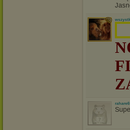
Jasn
wszyst
N
F
Z
rahare
Supe