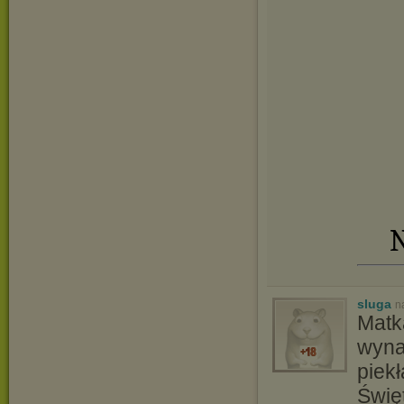
N
sluga
n
Matk
wyna
piek
Świę