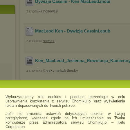
Dywizja Cassini - Ken MacLeod
.mobi
z chomika
hollow19
MacLeod Ken - Dywizja Cassini
.epub
z chomika
vsmax
Ken_MacLeod_Jesienna_Rewolucja_Kamienny
z chomika
theskymyladythesky
Ken_MacLeod_Jesienna_Rewolucja_Gwiezdna
Wykorzystujemy pliki cookies i podobne technologie w celu
z chomika
theskymyladythesky
usprawnienia korzystania z serwisu Chomikuj.pl oraz wyświetlenia
reklam dopasowanych do Twoich potrzeb.
Jeśli nie zmienisz ustawień dotyczących cookies w Twojej
l.avi
przeglądarce, wyrażasz zgodę na ich umieszczanie na Twoim
komputerze przez administratora serwisu Chomikuj.pl – Kelo
Corporation.