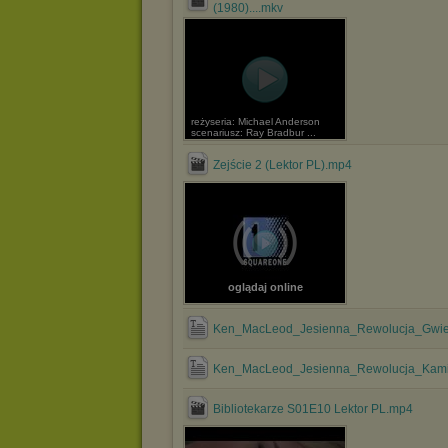
(1980)....mkv
reżyseria: Michael Anderson
scenariusz: Ray Bradbur ...
Zejście 2 (Lektor PL).mp4
oglądaj online
Ken_MacLeod_Jesienna_Rewolucja_Gwie
Ken_MacLeod_Jesienna_Rewolucja_Kami
Bibliotekarze S01E10 Lektor PL.mp4