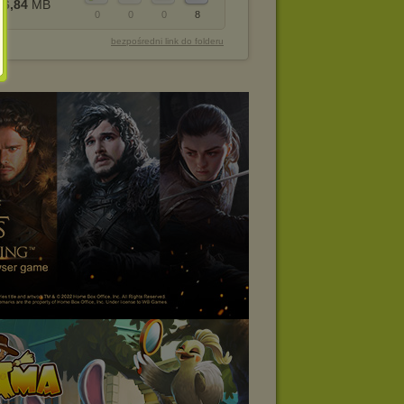
6,84
MB
0
0
0
8
bezpośredni link do folderu