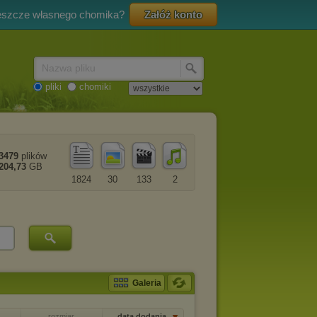
eszcze własnego chomika?
Załóż konto
Nazwa pliku
pliki
chomiki
3479
plików
204,73
GB
1824
30
133
2
Galeria
rozmiar
data dodania