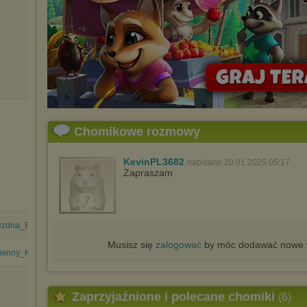
Chomikowe rozmowy
KevinPL3682
napisano 20.01.2025 05:17
Zapraszam
zdna_Frakcja.epub
Musisz się
zalogować
by móc dodawać nowe w
enny_Kanal.epub
Zaprzyjaźnione i polecane chomiki
(6)