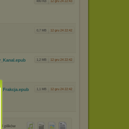
480 KB
12 gru 24 22:43
0,7 MB
12 gru 24 22:42
_Kanal
.epub
1,2 MB
12 gru 24 22:42
_Frakcja
.epub
1,1 MB
12 gru 24 22:42
8
plików