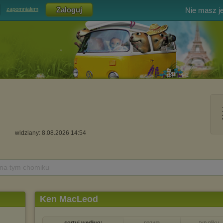
Nie masz j
zapomniałem
widziany: 8.08.2026 14:54
 na tym chomiku
Ken MacLeod
sortuj według:
nazwa
typ pliku