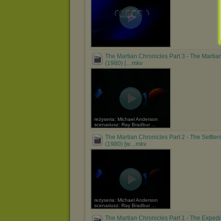
The Martian Chronicles Part 3 - The Martia
(1980) [....mkv
reżyseria: Michael Anderson
scenariusz: Ray Bradbur ...
The Martian Chronicles Part 2 - The Settler
(1980) [w....mkv
reżyseria: Michael Anderson
scenariusz: Ray Bradbur ...
The Martian Chronicles Part 1 - The Expedi