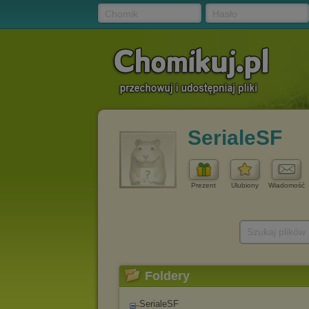
Chomik
Hasło
SerialeSF
Prezent
Ulubiony
Wiadomość
Szukaj plików
Foldery
SerialeSF