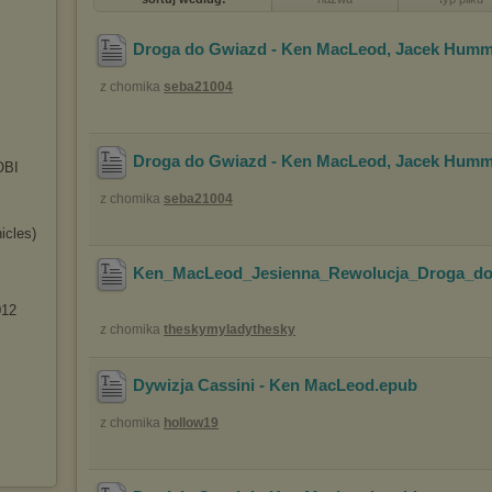
Droga do Gwiazd - Ken MacLeod, Jacek Humm
z chomika
seba21004
Droga do Gwiazd - Ken MacLeod, Jacek Humm
OBI
z chomika
seba21004
icles)
Ken_MacLeod_Jesienna_Rewolucja_Droga_d
012
z chomika
theskymyladythesky
Dywizja Cassini - Ken MacLeod
.epub
z chomika
hollow19