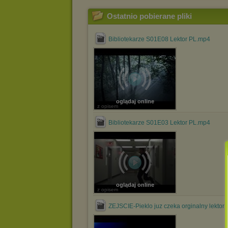
Ostatnio pobierane pliki
Bibliotekarze S01E08 Lektor PL.mp4
oglądaj online
z opisem
Bibliotekarze S01E03 Lektor PL.mp4
oglądaj online
z opisem
ZEJSCIE-Pieklo juz czeka orginalny lektor p