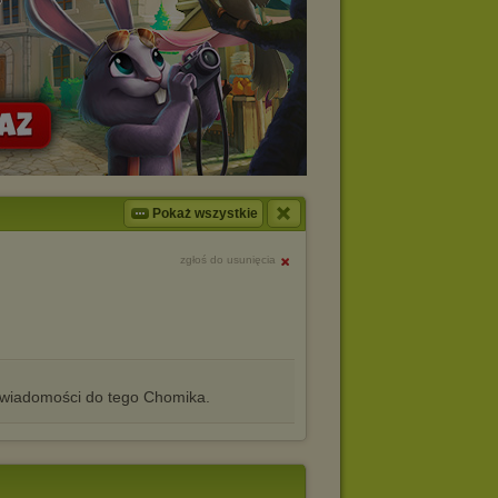
Pokaż wszystkie
zgłoś do usunięcia
iadomości do tego Chomika.