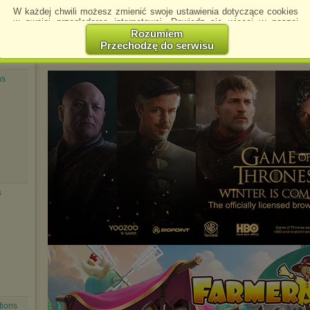
W każdej chwili możesz zmienić swoje ustawienia dotyczące cookies
Pobierz
Zachomikuj
folder
folder
w swojej przeglądarce internetowej. Dowiedz się więcej w naszej
Polityce Prywatności -
http://chomikuj.pl/PolitykaPrywatnosci.aspx
.
Rozumiem
Przechodzę do serwisu
Jednocześnie informujemy że zmiana ustawień przeglądarki może
spowodować ograniczenie korzystania ze strony Chomikuj.pl.
ns
W przypadku braku twojej zgody na akceptację cookies niestety
prosimy o opuszczenie serwisu chomikuj.pl.
Wykorzystanie plików cookies
przez
Zaufanych Partnerów
(dostosowanie reklam do Twoich potrzeb, analiza skuteczności działań
marketingowych).
Wyrażenie sprzeciwu spowoduje, że wyświetlana Ci reklama nie
będzie dopasowana do Twoich preferencji, a będzie to reklama
wyświetlona przypadkowo.
Istnieje możliwość zmiany ustawień przeglądarki internetowej w
s
sposób uniemożliwiający przechowywanie plików cookies na
urządzeniu końcowym. Można również usunąć pliki cookies,
dokonując odpowiednich zmian w ustawieniach przeglądarki
internetowej.
Pełną informację na ten temat znajdziesz pod adresem
http://chomikuj.pl/PolitykaPrywatnosci.aspx
.
tions