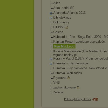
Alien
Arka, serial SF
Atlantyda Atlantis 2013
Bibliotekarze
Dokumenty
Elli1958
Galeria
Hubbard L. Ron - Saga Roku 3000 - M
Kapitan Power i żołnierze przyszłości
Ken MacLeod
Kroniki Marsjańskie (The Martian Chron
wgrane napisy pl
Poranny Patrol (1987) [Proini peripolos]
Primeval - Siły pierwotne
Primeval -Siły pierwotne. New World 2
Primeval Webisodes
Prywatne
VHS
zachomikowane
Zejście
Pokazuj foldery i treści