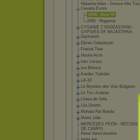
Natasha Atlas - Groove Alla Tur
Cesaria Evora
1998 - Best Of
2006 - Rogamar
CYGANIE Z RADŻASTANU -
GYPSIES OF RAJASTHAN
Dazkarieh
Djivan Gasparyan
Fractal Tree
Houria Aichi
Iren Lovasz
Iva Bittová
Kardes Türküler
LA-33
Le Mystère des Voix Bulgares
Le Trio Joubran
Lhasa de Sela
Lila Downs
Mahala Rai Banda
Maria João
MERCEDES PEÓN - RECOGID
DE CAMPO
Nana Vansconcelo
s
Night Ark