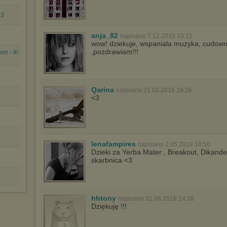
p3
anja_82
napisano 7.12.2015 13:12
wow! dziekuje, wspaniala muzyka, cudown
,pozdrawiam!!!
on - In
Qarina
napisano 21.02.2016 19:26
<3
lenafampires
napisano 2.05.2018 10:50
Dzieki za Yerba Mater , Breakout, Dikande
skarbnica <3
hhtony
napisano 31.08.2018 14:28
Dziękuję !!!