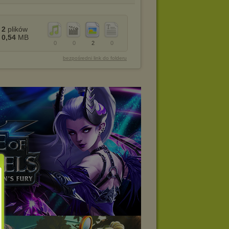
2
plików
0,54
MB
0
0
2
0
bezpośredni link do folderu