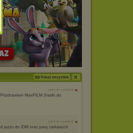
Pokaż wszystkie
zgłoś do usunięcia
i. Pozdrawiam MaxFILM (hasło do
zgłoś do usunięcia
 jazzu do IDM oraz parę ciekawych