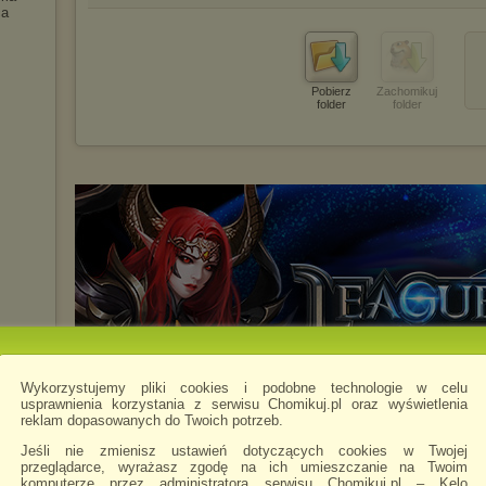
ca
Pobierz
Zachomikuj
folder
folder
Wykorzystujemy pliki cookies i podobne technologie w celu
usprawnienia korzystania z serwisu Chomikuj.pl oraz wyświetlenia
reklam dopasowanych do Twoich potrzeb.
AS
Jeśli nie zmienisz ustawień dotyczących cookies w Twojej
przeglądarce, wyrażasz zgodę na ich umieszczanie na Twoim
komputerze przez administratora serwisu Chomikuj.pl – Kelo