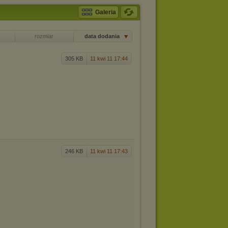
Galeria
rozmiar
data dodania
305 KB
11 kwi 11 17:44
246 KB
11 kwi 11 17:43