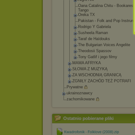
Oana Catalina Chitu - Bookarest
Tango
Oreka TX
Pakistan - Folk and Pop Instrum
Rodrigo Y Gabriela
Susheela Raman
Taraf de Haïdouks
The Bulgarian Voices Angelite
Theodosii Spassov
Tony Gatlif i jego filmy
MAMA AFRYKA
SŁOWA Z MUZYKĄ
ZA WSCHODNIĄ GRANICĄ
ZGNIŁY ZACHÓD TEŻ POTRAFI
Prywatne
ukrainoznawcy
zachomikowane
Ostatnio pobierane pliki
Kwadrofonik - Folklove (2008).zip