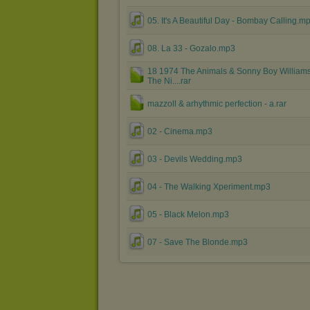
05. It's A Beautiful Day - Bombay Calling.m
08. La 33 - Gozalo.mp3
18 1974 The Animals & Sonny Boy Williams
The Ni....rar
mazzoll & arhythmic perfection - a.rar
02 - Cinema.mp3
03 - Devils Wedding.mp3
04 - The Walking Xperiment.mp3
05 - Black Melon.mp3
07 - Save The Blonde.mp3