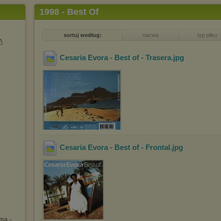
1998 - Best Of
sortuj według:
nazwa
typ pliku
Cesaria Evora - Best of - Trasera
.jpg
Cesaria Evora - Best of - Frontal
.jpg
ma -