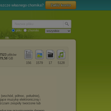
eszcze własnego chomika?
Załóż konto
Nazwa pliku
pliki
chomiki
7523
plików
79,58
GB
156
1579
17
5128