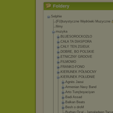
Foldery
Selphie
(FU)turystyczne Wędrówki Muzyczne
filmy
muzyka
BLUESOROCKOZŁO
CAŁA TA DIASPORA
CAŁY TEN ZGIEŁK
DOBRE, BO POLSKIE
ETNICZNY GROOVE
FILMOWO
FRANKO-FONO
KIERUNEK PÓŁNOCNY
KIERUNEK POŁUDNIE
Agnès Jaoui
Armenian Navy Band
Arto Tunçboyaciy
an
Badi Assad
Balkan Beats
Besh o droM
Burhan Öcal - Jamaladeen Tacu