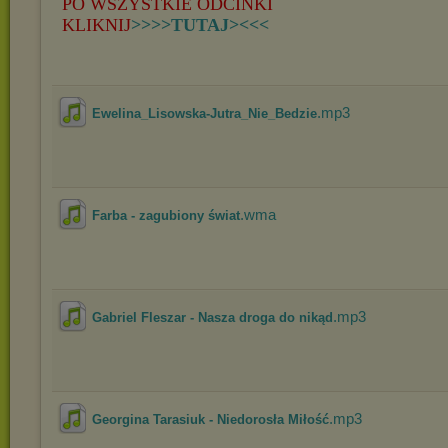
PO WSZYSTKIE ODCINKI
KLIKNIJ
>>>>TUTAJ><<<
.mp3
Ewelina_Lisowska-Jutra_Nie_Bedzie
.wma
Farba - zagubiony świat
.mp3
Gabriel Fleszar - Nasza droga do nikąd
.mp3
Georgina Tarasiuk - Niedorosła Miłość