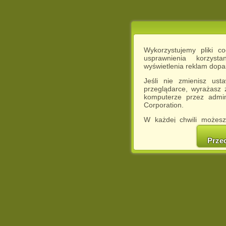
Wykorzystujemy pliki c
usprawnienia korzyst
wyświetlenia reklam dop
Jeśli nie zmienisz ust
przeglądarce, wyrażasz
komputerze przez admin
Corporation.
W każdej chwili możesz
cookies w swojej przeglą
w naszej Pol
Prze
http://chomikuj.pl/Polity
Jednocześnie informuje
może spowodować ogr
Chomikuj.pl.
W przypadku braku twojej
prosimy o opuszczenie se
Wykorzystanie plików c
(dostosowanie reklam do