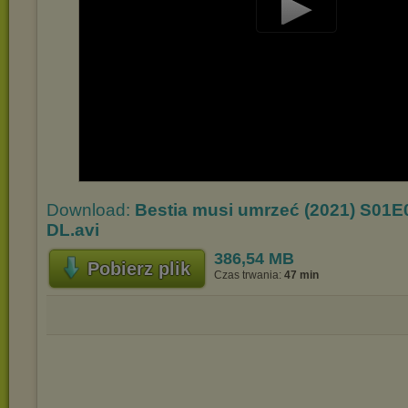
Play
Video
Download:
Bestia musi umrzeć (2021) S01
DL.avi
386,54 MB
Pobierz plik
Czas trwania:
47 min