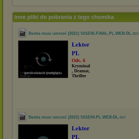
Inne pliki do pobrania z tego chomika
.avi
Bestia musi umrzeć (2021) S01E06.FiNAL.PL.WEB-DL
Lektor
PL
Odc. 6
Kryminał
, Dramat,
Lektor PL Odc. 6 Kryminał,
generowanie podglądu
Thriller
Dramat, ...
.avi
Bestia musi umrzeć (2021) S01E04.PL.WEB-DL
Lektor
PL