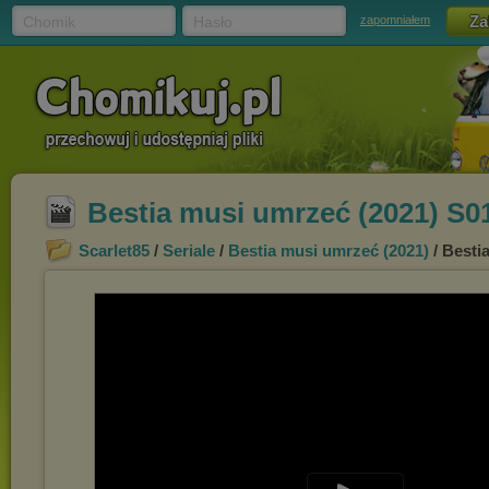
Chomik
Hasło
zapomniałem
Bestia musi umrzeć (2021) S
Scarlet85
/
Seriale
/
Bestia musi umrzeć (2021)
/ Besti