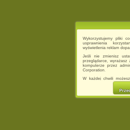
Wykorzystujemy pliki c
usprawnienia korzyst
wyświetlenia reklam dop
Jeśli nie zmienisz ust
przeglądarce, wyrażasz
komputerze przez admin
Corporation.
W każdej chwili możesz
cookies w swojej przeglą
w naszej Pol
Prze
http://chomikuj.pl/Polity
Jednocześnie informuje
może spowodować ogr
Chomikuj.pl.
W przypadku braku twojej
prosimy o opuszczenie se