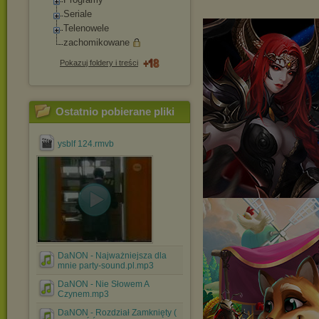
Seriale
Telenowele
zachomikowane
Pokazuj foldery i treści
Ostatnio pobierane pliki
ysblf 124.rmvb
DaNON - Najważniejsza dla
mnie party-sound.pl.mp3
DaNON - Nie Słowem A
Czynem.mp3
DaNON - Rozdział Zamknięty (