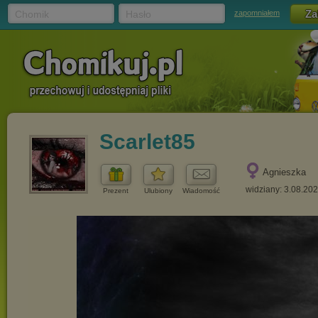
Chomik
Hasło
zapomniałem
Scarlet85
Agnieszka
widziany: 3.08.20
Prezent
Ulubiony
Wiadomość