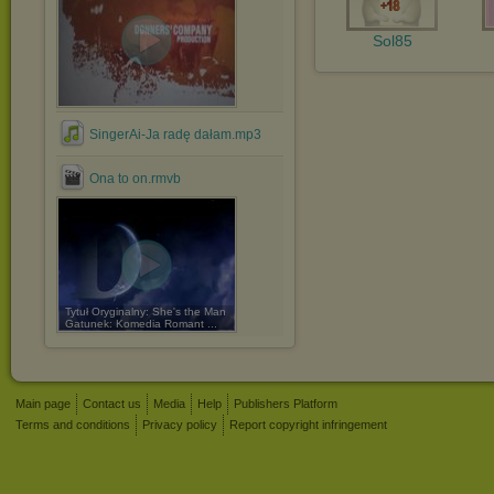
Sol85
SingerAi-Ja radę dałam.mp3
Ona to on.rmvb
Tytuł Oryginalny: She's the Man
Gatunek: Komedia Romant ...
Main page
Contact us
Media
Help
Publishers Platform
Terms and conditions
Privacy policy
Report copyright infringement