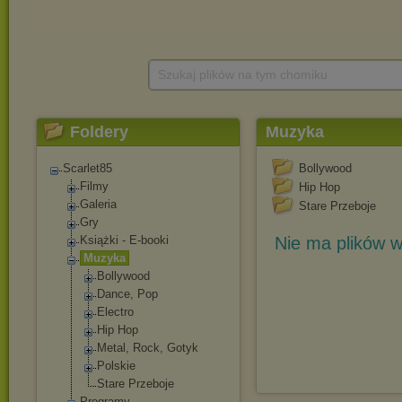
Szukaj plików na tym chomiku
Foldery
Muzyka
Scarlet85
Bollywood
Filmy
Hip Hop
Galeria
Stare Przeboje
Gry
Książki - E-booki
Nie ma plików w
Muzyka
Bollywood
Dance, Pop
Electro
Hip Hop
Metal, Rock, Gotyk
Polskie
Stare Przeboje
Programy