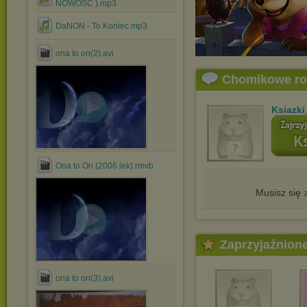
NOWOŚĆ ).mp3
DaNON - To Koniec.mp3
ona to on(2).avi
Chomikowe r
Ksiazki
Ona to On (2006 lek).rmvb
Musisz się
Zaprzyjaźnion
ona to on(3).avi