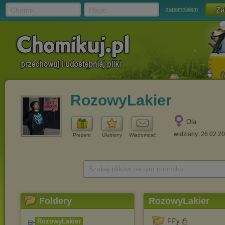
Chomik
Hasło
zapomniałem
RozowyLakier
Ola
widziany: 26.02.2
Prezent
Ulubiony
Wiadomość
Szukaj plików na tym chomiku
Foldery
RozowyLakier
RozowyLakier
FF'y