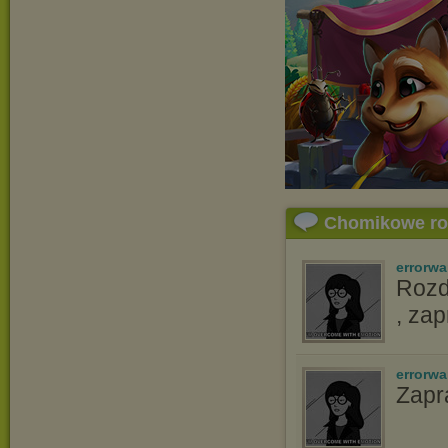
Chomikowe r
errorwa
Rozd
, za
errorwa
Zapr