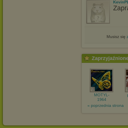
KevinP
Zapr
Musisz się
Zaprzyjaźnion
MOTYL-
1964
« poprzednia strona