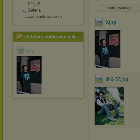
FF'y
sortuj według:
Galeria
zachomikowane
9
.jpg
Ostatnio pobierane pliki
9.jpg
dl-2-37
.jpg