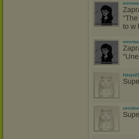
errorwa
Zapr
"The
to w
errorwa
Zapr
"Une
fateja2
Supe
cexido
Supe