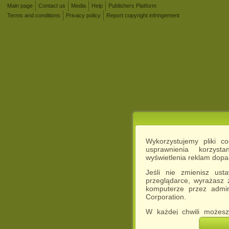
Main page
Contact us
Media
Help
Publishers Platform
Terms and conditions
Privacy policy
Report copyright infringement
Wykorzystujemy pliki c
usprawnienia korzyst
wyświetlenia reklam dop
Jeśli nie zmienisz ust
przeglądarce, wyrażasz
komputerze przez admin
Corporation.
W każdej chwili możesz
cookies w swojej przeglą
w naszej Pol