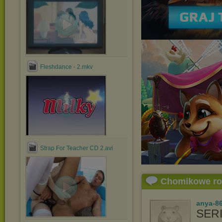
Fleshdance - 2.mkv
Strap For Teacher CD 2.avi
Chomikowe r
anya-86
SERI