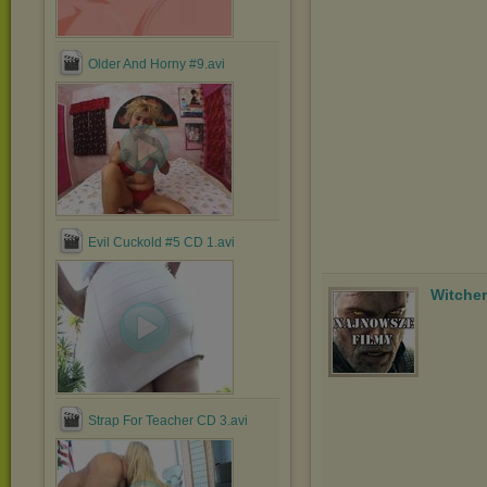
Older And Horny #9.avi
Evil Cuckold #5 CD 1.avi
Witche
Strap For Teacher CD 3.avi