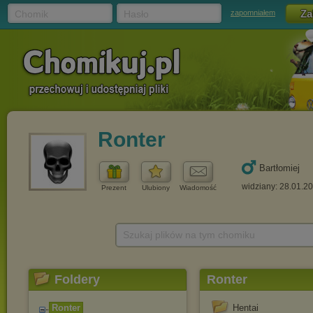
Chomik
Hasło
zapomniałem
Ronter
Bartłomiej
widziany: 28.01.2
Prezent
Ulubiony
Wiadomość
Szukaj plików na tym chomiku
Foldery
Ronter
Ronter
Hentai