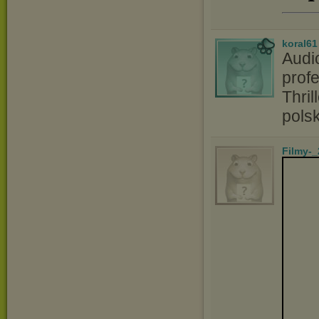
koral61
Audi
profe
Thril
pols
Filmy-