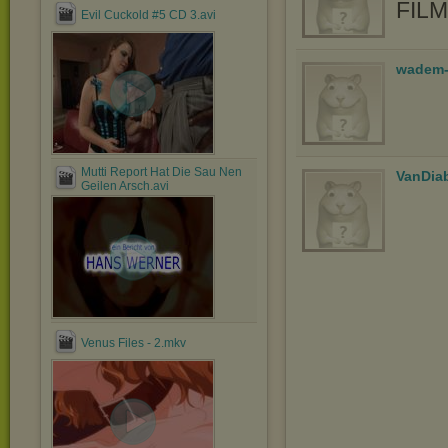
FIL
Evil Cuckold #5 CD 3.avi
wadem-
Mutti Report Hat Die Sau Nen
VanDia
Geilen Arsch.avi
Venus Files - 2.mkv