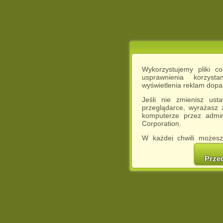
Wykorzystujemy pliki c
usprawnienia korzyst
wyświetlenia reklam dop
Jeśli nie zmienisz ust
przeglądarce, wyrażasz
komputerze przez admin
Corporation.
W każdej chwili możesz
cookies w swojej przeglą
w naszej Pol
Prze
http://chomikuj.pl/Polity
Jednocześnie informuje
może spowodować ogr
Chomikuj.pl.
W przypadku braku twojej
prosimy o opuszczenie se