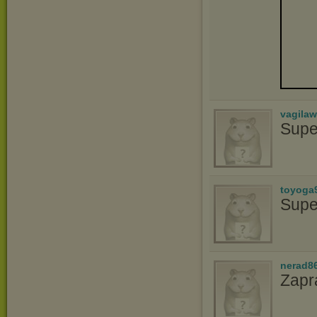
vagila
Supe
toyoga
Supe
nerad8
Zapr