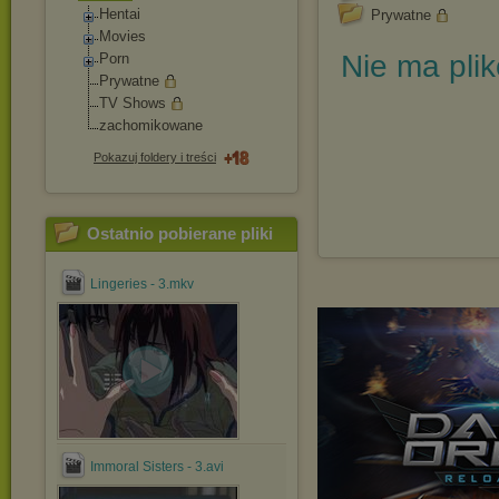
Hentai
Prywatne
Movies
Nie ma pli
Porn
Prywatne
TV Shows
zachomikowane
Pokazuj foldery i treści
Ostatnio pobierane pliki
Lingeries - 3.mkv
Immoral Sisters - 3.avi