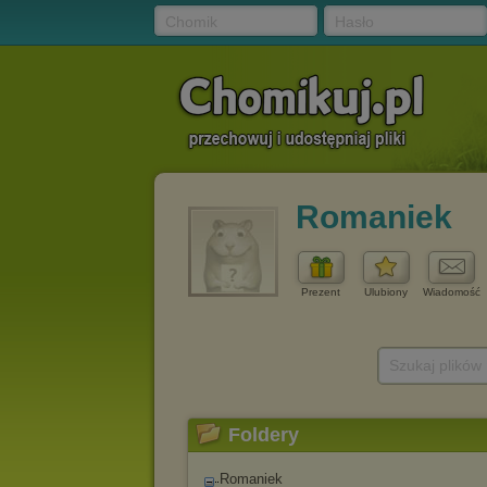
Chomik
Hasło
Romaniek
Prezent
Ulubiony
Wiadomość
Szukaj plików
Foldery
Romaniek