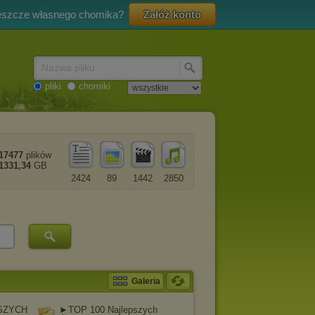
eszcze własnego chomika?
Załóż konto
Nazwa pliku
pliki
chomiki
17477
plików
1331,34
GB
2424
89
1442
2850
Galeria
SZYCH
►TOP 100 Najlepszych