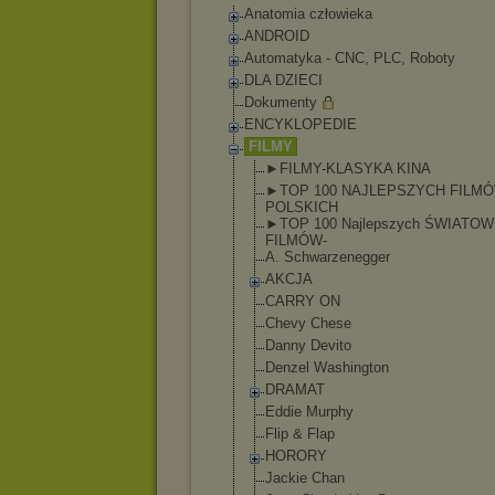
Anatomia człowieka
ANDROID
Automatyka - CNC, PLC, Roboty
DLA DZIECI
Dokumenty
ENCYKLOPEDIE
FILMY
►FILMY-KLASYKA KINA
►TOP 100 NAJLEPSZYCH FILM
POLSKICH
►TOP 100 Najlepszych ŚWIATO
FILMÓW-
A. Schwarzenegger
AKCJA
CARRY ON
Chevy Chese
Danny Devito
Denzel Washington
DRAMAT
Eddie Murphy
Flip & Flap
HORORY
Jackie Chan