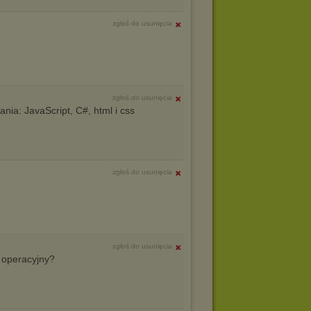
zgłoś do usunięcia
zgłoś do usunięcia
ia: JavaScript, C#, html i css
zgłoś do usunięcia
zgłoś do usunięcia
m operacyjny?