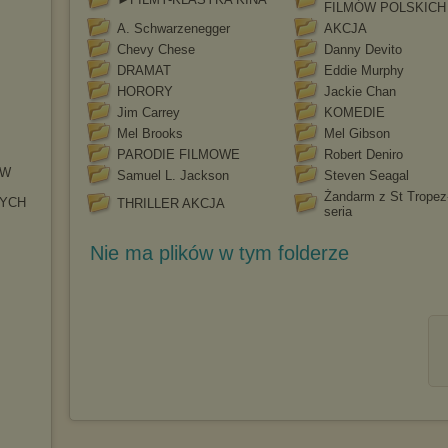
FILMÓW POLSKICH
A. Schwarzenegger
AKCJA
Chevy Chese
Danny Devito
DRAMAT
Eddie Murphy
HORORY
Jackie Chan
Jim Carrey
KOMEDIE
Mel Brooks
Mel Gibson
PARODIE FILMOWE
Robert Deniro
ÓW
Samuel L. Jackson
Steven Seagal
Żandarm z St Tropez
WYCH
THRILLER AKCJA
seria
Nie ma plików w tym folderze