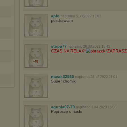
dokonując odpowiednich zmian w ustawieniach przeglądarki
internetowej.
Pełną informację na ten temat znajdziesz pod adresem
apio
napisano 5.03.2022 15:07
http://chomikuj.pl/PolitykaPrywatnosci.aspx
.
pozdrawiam
stopa77
napisano 28.08.2022 19:42
CZAS NA RELAX*
*ZAPRAS
navak32565
napisano 28.12.2022 11:01
Super chomik
agunia07-79
napisano 3.04.2023 16:35
Poproszę o hasło