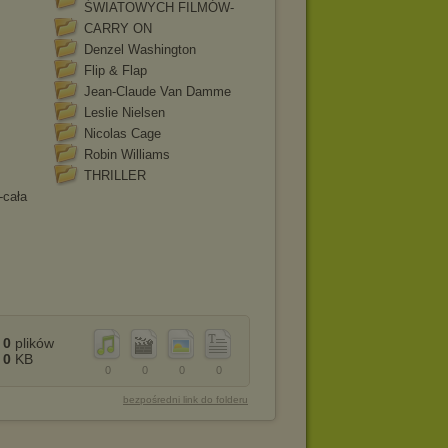
ŚWIATOWYCH FILMÓW-
CARRY ON
Denzel Washington
Flip & Flap
Jean-Claude Van Damme
Leslie Nielsen
Nicolas Cage
Robin Williams
THRILLER
-cała
0
plików
0
KB
0
0
0
0
bezpośredni link do folderu