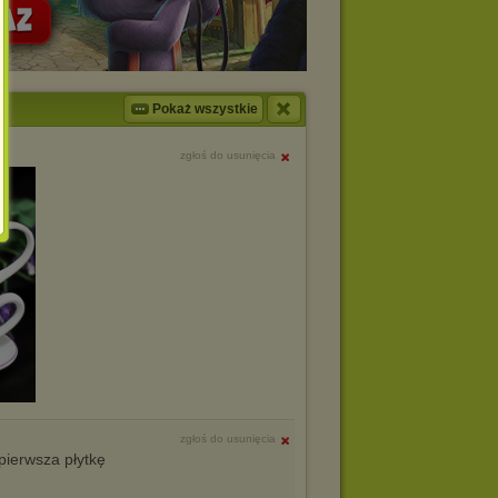
Pokaż wszystkie
zgłoś do usunięcia
zgłoś do usunięcia
 pierwsza płytkę