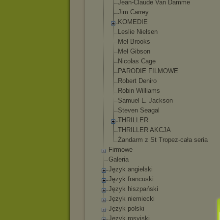
Jean-Claude Van Damme
Jim Carrey
KOMEDIE
Leslie Nielsen
Mel Brooks
Mel Gibson
Nicolas Cage
PARODIE FILMOWE
Robert Deniro
Robin Williams
Samuel L. Jackson
Steven Seagal
THRILLER
THRILLER AKCJA
Żandarm z St Tropez-cała seria
Firmowe
Galeria
Język angielski
Język francuski
Język hiszpański
Język niemiecki
Język polski
Język rosyjski