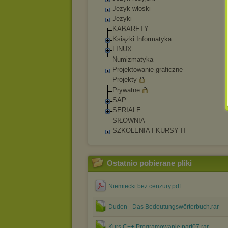
Język włoski
Języki
KABARETY
Książki Informatyka
LINUX
Numizmatyka
Projektowanie graficzne
Projekty
Prywatne
SAP
SERIALE
SIŁOWNIA
SZKOLENIA I KURSY IT
Ostatnio pobierane pliki
Niemiecki bez cenzury.pdf
Duden - Das Bedeutungswörterbuch.rar
Kurs C++ Programowanie.part07.rar