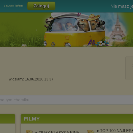
Nie masz j
zapomniałem
widziany: 16.06.2026 13:37
 na tym chomiku
FILMY
►TOP 100 NAJLEP
►FILMY-KLASYKA KINA