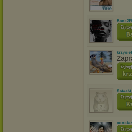
Back2R
krzysie
Zapr
Ksiazki
consta