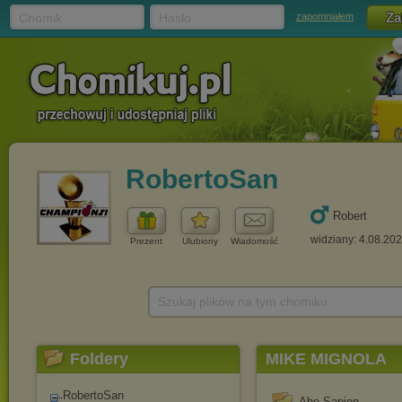
Chomik
Hasło
zapomniałem
RobertoSan
Robert
widziany: 4.08.20
Prezent
Ulubiony
Wiadomość
Szukaj plików na tym chomiku
Foldery
MIKE MIGNOLA
RobertoSan
Abe Sapien