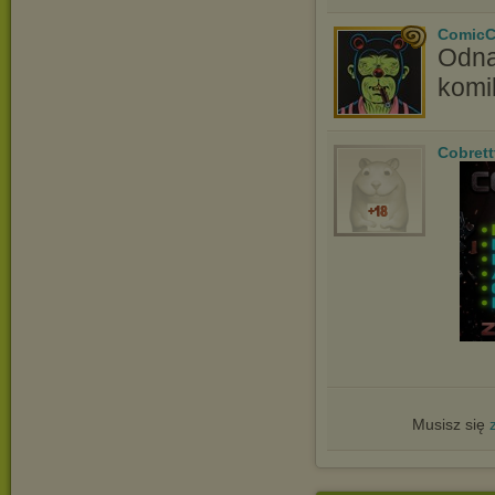
ComicC
Odna
komi
Cobrett
Musisz się