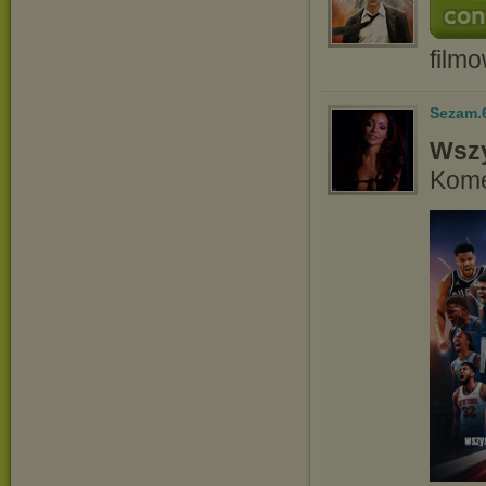
film
Sezam.
Wszy
Kome