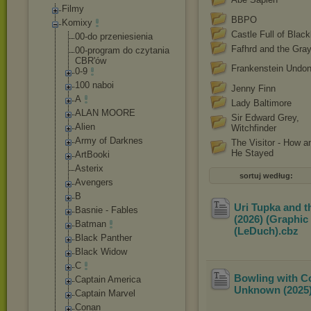
Filmy
BBPO
Komixy
Castle Full of Black
00-do przeniesienia
Fafhrd and the Gra
00-program do czytania
CBR'ów
Frankenstein Undo
0-9
100 naboi
Jenny Finn
A
Lady Baltimore
ALAN MOORE
Sir Edward Grey,
Alien
Witchfinder
Army of Darknes
The Visitor - How 
He Stayed
ArtBooki
Asterix
sortuj według:
Avengers
B
Uri Tupka and 
Basnie - Fables
(2026) (Graphic
Batman
(LeDuch)
.cbz
Black Panther
Black Widow
C
Bowling with C
Captain America
Unknown (2025) 
Captain Marvel
Conan