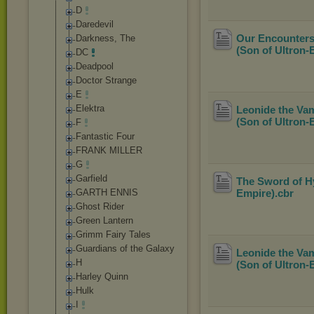
D
Daredevil
Our Encounters 
Darkness, The
(Son of Ultron-
DC
Deadpool
Doctor Strange
E
Elektra
Leonide the Vam
(Son of Ultron-
F
Fantastic Four
FRANK MILLER
G
Garfield
The Sword of Hy
GARTH ENNIS
Empire)
.cbr
Ghost Rider
Green Lantern
Grimm Fairy Tales
Guardians of the Galaxy
Leonide the Vam
H
(Son of Ultron-
Harley Quinn
Hulk
I