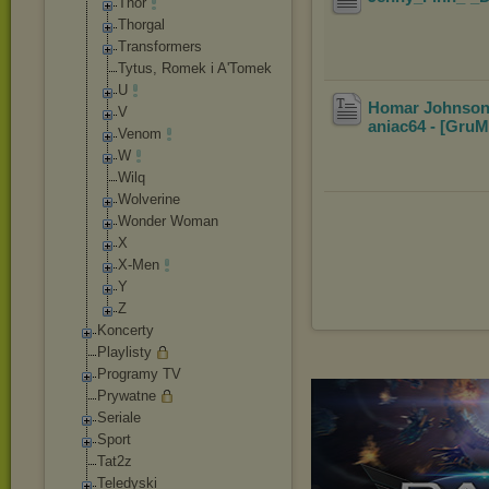
Thor
Thorgal
Transformers
Tytus, Romek i A'Tomek
U
Homar Johnson 
V
aniac64 - [GruM
Venom
W
Wilq
Wolverine
Wonder Woman
X
X-Men
Y
Z
Koncerty
Playlisty
Programy TV
Prywatne
Seriale
Sport
Tat2z
Teledyski