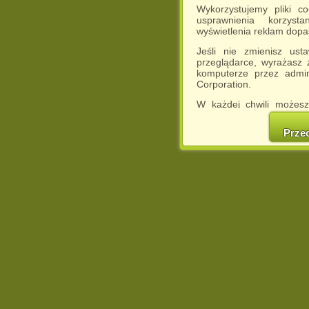
Wykorzystujemy pliki c
usprawnienia korzyst
wyświetlenia reklam dop
Jeśli nie zmienisz ust
przeglądarce, wyrażasz
komputerze przez admin
Corporation.
W każdej chwili możesz
cookies w swojej przeglą
w naszej Pol
Prze
http://chomikuj.pl/Polity
Jednocześnie informuje
może spowodować ogr
Chomikuj.pl.
W przypadku braku twojej
prosimy o opuszczenie se
Wykorzystanie plików c
(dostosowanie reklam do
działań marketingowych).
Wyrażenie sprzeciwu spo
będzie dopasowana do Tw
wyświetlona przypadkowo