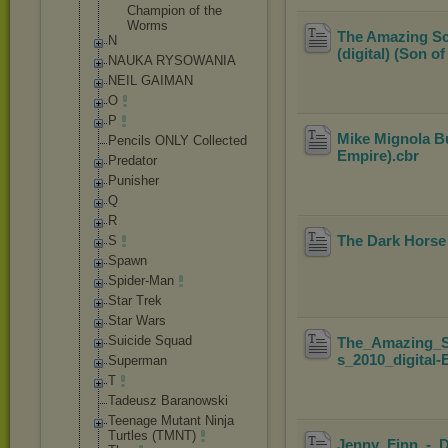
Champion of the
Worms
The Amazing Sc
N
(digital) (Son o
NAUKA RYSOWANIA
NEIL GAIMAN
O
P
Mike Mignola Bui
Pencils ONLY Collected
Empire)
.cbr
Predator
Punisher
Q
R
The Dark Horse 
S
Spawn
Spider-Man
Star Trek
Star Wars
Suicide Squad
The_Amazing_S
s_2010_digital-
Superman
T
Tadeusz Baranowski
Teenage Mutant Ninja
Turtles (TMNT)
Jenny_Finn_-_