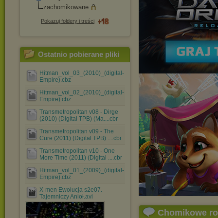
zachomikowane
Pokazuj foldery i treści
Ostatnio pobierane pliki
Hitman_vol_03_(2010)_(digital-
Empire).cbz
Hitman_vol_02_(2010)_(digital-
Empire).cbz
Transmetropolitan v08 - Dirge
(2010) (Digital TPB) (Ma....cbr
Transmetropolitan v09 - The
Cure (2011) (Digital TPB) ....cbr
Transmetropolitan v10 - One
More Time (2011) (Digital ....cbr
Hitman_vol_01_(2009)_(digital-
Empire).cbz
X-men Ewolucja s2e07.
Tajemniczy Anioł.avi
Chomikowe r