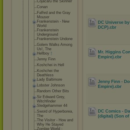
Cojacaru the Skinner
Conan
Fafhrd and the Gray
Mouser
Frankenstei
n - New
DC Universe by 
World
DCP)
.cbr
Frankenstei
n
Underground
Frankenstei
n Undone
Golem Walks Among
Us!, The
Mr. Higgins Com
Hellboy
Empire)
.cbr
Jenny Finn
Koshchei in Hell
Koshchei the
Deathless
Lady Baltimore
Jenny Finn - Do
Lobster Johnson
Empire)
.cbr
Random Other Bits
Sir Edward Grey,
Witchfinder
Sledgehamme
r 44
DC Comics - Da
Sword of Hyperborea,
The
(digital) (Son o
The Visitor - How and
Why He Stayed
Zombie World -