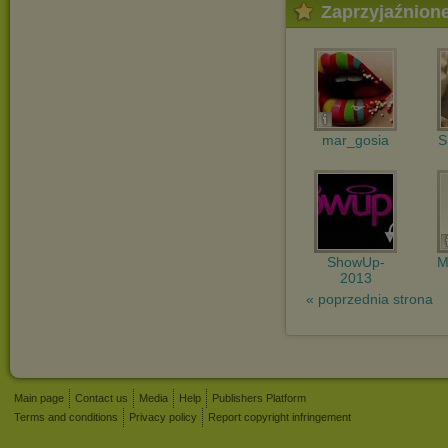
Zaprzyjaźnion
mar_gosia
S
ShowUp-
M
2013
« poprzednia strona
Main page
Contact us
Media
Help
Publishers Platform
Terms and conditions
Privacy policy
Report copyright infringement