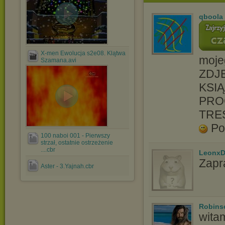
qboola
X-men Ewolucja s2e08. Klątwa
moje
Szamana.avi
ZDJĘ
KSIĄ
PRO
TRE
Po
100 naboi 001 - Pierwszy
strzał, ostatnie ostrzeżenie
....cbr
LeonxD
Zapr
Aster - 3.Yajnah.cbr
Robins
wita