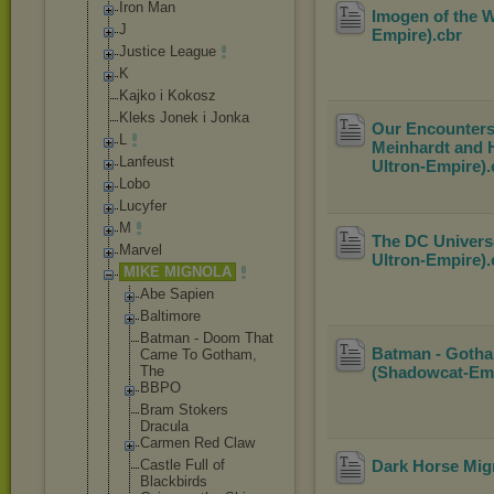
Iron Man
Imogen of the W
J
Empire)
.cbr
Justice League
K
Kajko i Kokosz
Kleks Jonek i Jonka
Our Encounters 
L
Meinhardt and H
Lanfeust
Ultron-Empire)
Lobo
Lucyfer
M
The DC Universe
Marvel
Ultron-Empire)
MIKE MIGNOLA
Abe Sapien
Baltimore
Batman - Doom That
Batman - Gotham
Came To Gotham,
The
(Shadowcat-Em
BBPO
Bram Stokers
Dracula
Carmen Red Claw
Castle Full of
Dark Horse Mign
Blackbirds