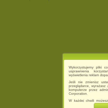
Wykorzystujemy pliki c
usprawnienia korzyst
wyświetlenia reklam dop
Jeśli nie zmienisz ust
przeglądarce, wyrażasz
komputerze przez admin
Corporation.
W każdej chwili możesz
cookies w swojej przeglą