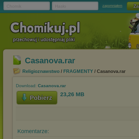
Chomik
Hasło
zapomniałem
Casanova.rar
Religioznawstwo
/
FRAGMENTY
/ Casanova.rar
Download:
Casanova.rar
23,26 MB
Pobierz
Komentarze: