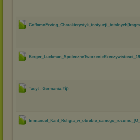
GoffamnErving_Charakterystyk_instyucji_totalnych[fragm.
Berger_Luckman_SpoleczneTworzenieRzeczywistosci_1983
.zip
Tacyt - Germania
Immanuel_Kant_Religia_w_obrebie_samego_rozumu_[O_s