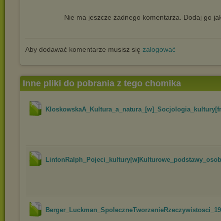
Nie ma jeszcze żadnego komentarza. Dodaj go jak
Aby dodawać komentarze musisz się
zalogować
Inne pliki do pobrania z tego chomika
KloskowskaA_Kultura_a_natura_[w]_Socjologia_kultury[fr.
LintonRalph_Pojeci_kultury[w]Kulturowe_podstawy_osob
Berger_Luckman_SpoleczneTworzenieRzeczywistosci_1983