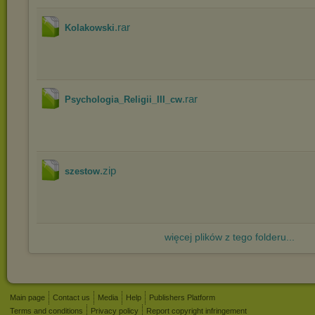
.rar
Kolakowski
.rar
Psychologia_Religii_III_cw
.zip
szestow
więcej plików z tego folderu...
Main page
Contact us
Media
Help
Publishers Platform
Terms and conditions
Privacy policy
Report copyright infringement