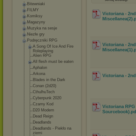
Bitewniaki
FILMY
Victoriana - 2nd
Komiksy
Miscellanea(2)
.
Magazyny
Muzyka na sesje
Niezłe gry
Podręczniki RPG
Victoriana - 2nd
A Song Of Ice And Fire
Miscellanea(1)
.
Roleplaying
Alien RPG
All flesh must be eaten
Aphalon
Arkona
Victoriana - 2nd
Blades in the Dark
Conan (2d20)
CthulhuTech
Cyberpunk 2020
Czarny Kod
Victoriana RPG 
D20 Modern
Sourcebook)
.p
Dead Reign
Deadlands
Deadlands - Piekło na
ziemi