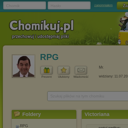
Chomik
Hasło
zapomniałem
RPG
Mr.
widziany: 11.07.2
Prezent
Ulubiony
Wiadomość
Szukaj plików na tym chomiku
Foldery
Victoriana
RPG
sortuj według: