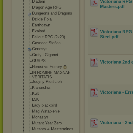
Victoriana RPG 
Diadem
Masters
.pdf
Dragon Age RPG
Dungeons and Dragons
Dzikie Pola
Earthdawn
Exalted
Victoriana RPG 
Steel
.pdf
Fallout RPG (2k20)
Gasnące Słońca
Genesys
Groty i Giganci
GURPS
Victoriana 2nd
Herosi vs Horrory
IN NOMINE MAGNAE
VERITATIS
Jedyny Pierścień
Klanarchia
Victoriana - Err
Kult
L5K
Lady blackbird
Mag Wstapienie
Monastyr
Victoriana - 2nd
Mutant Year Zero
Mutants & Masterminds