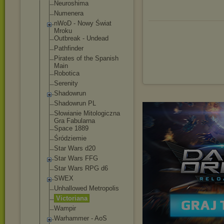
Neuroshima
Numenera
nWoD - Nowy Świat
Mroku
Outbreak - Undead
Pathfinder
Pirates of the Spanish
Main
Robotica
Serenity
Shadowrun
Shadowrun PL
Słowianie Mitologiczna
Gra Fabularna
Space 1889
Śródziemie
Star Wars d20
Star Wars FFG
Star Wars RPG d6
SWEX
Unhallowed Metropolis
Victoriana
Wampir
Warhammer - AoS