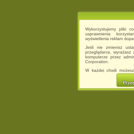
Wykorzystujemy pliki c
usprawnienia korzyst
wyświetlenia reklam dop
Jeśli nie zmienisz ust
przeglądarce, wyrażasz
komputerze przez admin
Corporation.
W każdej chwili możesz
cookies w swojej przeglą
w naszej Pol
Prze
http://chomikuj.pl/Polity
Jednocześnie informuje
może spowodować ogr
Chomikuj.pl.
W przypadku braku twojej
prosimy o opuszczenie se
Wykorzystanie plików c
(dostosowanie reklam do