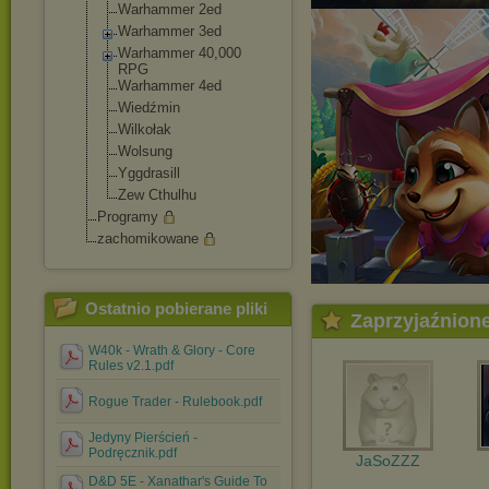
Warhammer 2ed
Warhammer 3ed
Warhammer 40,000
RPG
Warhammer 4ed
Wiedźmin
Wilkołak
Wolsung
Yggdrasill
Zew Cthulhu
Programy
zachomikowane
Ostatnio pobierane pliki
Zaprzyjaźnion
W40k - Wrath & Glory - Core
Rules v2.1.pdf
Rogue Trader - Rulebook.pdf
Jedyny Pierścień -
Podręcznik.pdf
JaSoZZZ
D&D 5E - Xanathar's Guide To