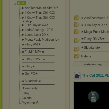
R100
►AssTeenMouth SiteRIP
►I Know That Girl XXX
►I Know That Girl XXX
►AssTeenMouth Si
SiteRip
►Julia Taylor XXX
►Julia Taylor XXX
►Latin Adultery - 2011
►Mega Pack Madis
►Loona Luxx XXX
★Filmy RMVB★
►Mega Pack Madison Ivy
════════════
★Filmy AVI★
★Składanki★
═══════════════
════════════
★FILMY MP4★
═══════════════
Galeria
★Filmy RMVB★
═══════════════
sortuj według:
★Filmy★
═══════════════
★Gry PC★
The Cat 2011.
═══════════════
★Składanki★
═══════════════
Dokumenty
Filmy
Galeria
Prywatne