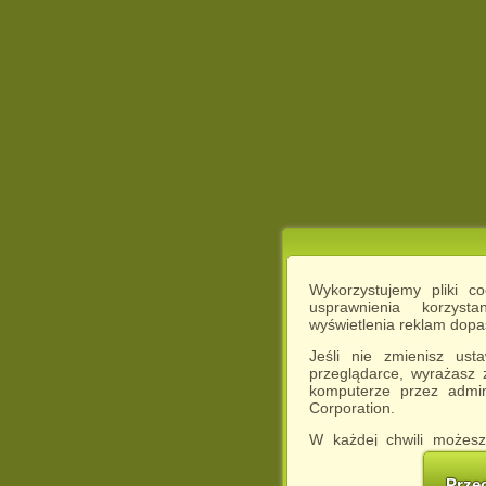
Wykorzystujemy pliki c
usprawnienia korzyst
wyświetlenia reklam dop
Jeśli nie zmienisz ust
przeglądarce, wyrażasz
komputerze przez admin
Corporation.
W każdej chwili możesz
cookies w swojej przeglą
w naszej Pol
Prze