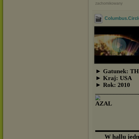
zachomikowany
Columbus.Circ
► Gatunek: T
► Kraj: USA
► Rok: 2010
______________
▬▬▬▬▬▬▬▬
W hallu jed