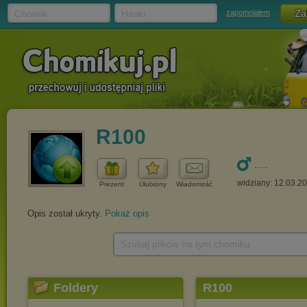
Chomik
Hasło
zapomniałem
R100
.....
widziany: 12.03.2
Prezent
Ulubiony
Wiadomość
Opis został ukryty.
Pokaż opis
Szukaj plików na tym chomiku
Foldery
R100