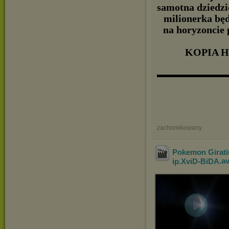
samotna dziedzic
milionerka będ
na horyzoncie 
KOPIA HQ
▬▬▬▬▬▬▬▬
zachomikowany
Pokemon Girati
ip.XviD-BiDA
.a