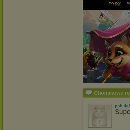
Chomikowe r
pahida
Supe