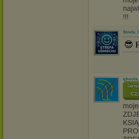
moje
najw
!!!
Strefa
😎 
qboola
moje
ZDJĘ
KSIĄ
PRO