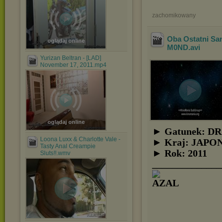
zachomikowany
Oba Ostatni Sa
oglądaj online
M0ND
.avi
Yurizan Beltran - [LAD]
November 17, 2011.mp4
oglądaj online
► Gatunek: 
Loona Luxx & Charlotte Vale -
► Kraj: JAPO
Tasty Anal Creampie
► Rok: 2011
Sluts!!.wmv
______________