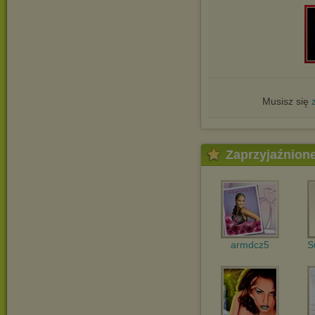
Musisz się
Zaprzyjaźnion
armdcz5
S