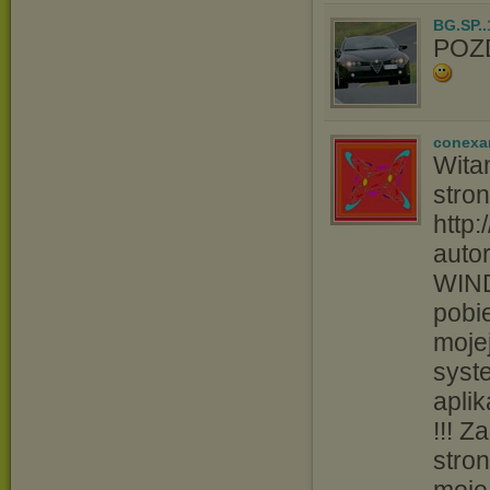
BG.SP..
POZ
conexa
Wita
stro
http
autor
WIND
pobi
moje
syst
apli
!!! 
stro