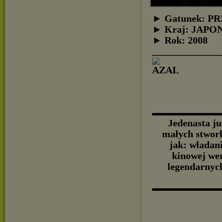
► Gatunek: 
► Kraj: JAPO
► Rok: 2008
______________
▬▬▬▬▬▬▬▬
Jedenasta ju
małych stwor
jak: władan
kinowej wer
legendarnyc
▬▬▬▬▬▬▬▬