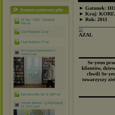
► Gatunek: 
Ostatnio pobierane pliki
► Kraj: KOR
► Rok: 2011
ZZ Top - 1992 - Greatest
Hits.rar
______________
Club Rotation 11.rar
Club Rotation 17.rar
[A] Uranus Experiment 3 -
scene 2.avi
▬▬▬▬▬▬▬▬
Se-yeun prac
klientów, dzie
chwili Se-ye
towarzyszy zie
Italo Boot Mix Vol. 9 1987.rar
▬▬▬▬▬▬▬▬
Yurizan Beltran - [LAD] August
15, 2011.mp4