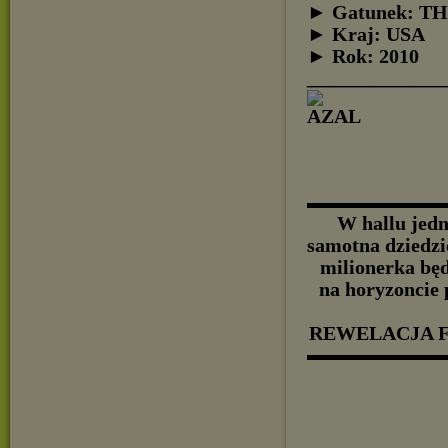
► Gatunek: T
► Kraj: USA
► Rok: 2010
______________
▬▬▬▬▬▬▬▬
W hallu jed
samotna dziedzic
milionerka będ
na horyzoncie 
REWELACJA F
▬▬▬▬▬▬▬▬