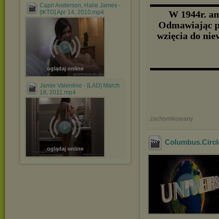
▬▬▬▬▬▬▬▬
Capri Anderson, Halie James -
[IKTG] Apr 14, 2010.mp4
W 1944r. am
Odmawiając po
wzięcia do nie
▬▬▬▬▬▬▬▬
oglądaj online
Jamie Valentine - [LAD] March
18, 2011.mp4
zachomikowany
Columbus.Circl
oglądaj online