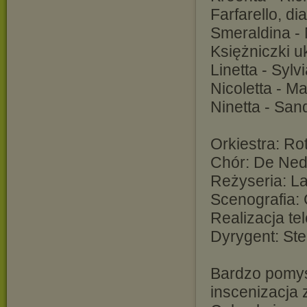
Farfarello, di
Smeraldina -
Księżniczki 
Linetta - Sylv
Nicoletta - M
Ninetta - San
Orkiestra: Ro
Chór: De Ned
Reżyseria: La
Scenografia:
Realizacja te
Dyrygent: St
Bardzo pomys
inscenizacja