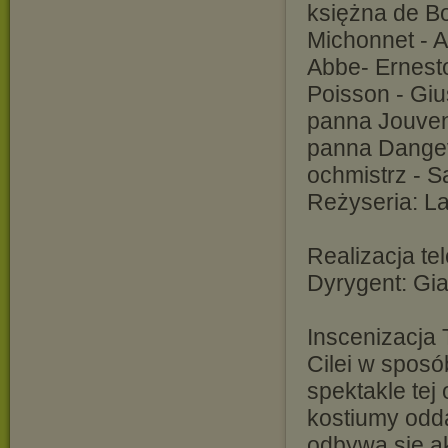
księżna de B
Michonnet - A
Abbe- Ernest
Poisson - Gi
panna Jouveno
panna Dangev
ochmistrz - S
Reżyseria: La
Realizacja te
Dyrygent: Gi
Inscenizacja 
Cilei w sposó
spektakle tej
kostiumy odda
odbywa się a