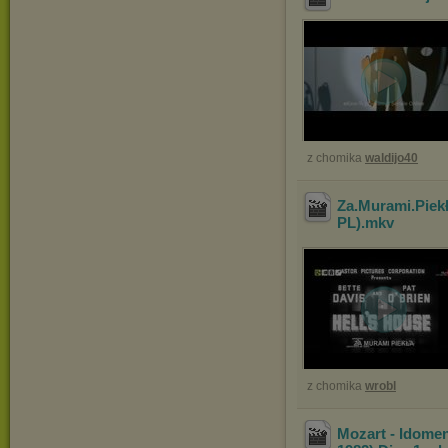
z chomika
waldijo40
Za.Murami.Piekł
PL)
.mkv
z chomika
wrobl
Mozart - Idomen