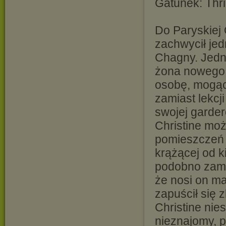
Gatunek: Thri
Do Paryskiej 
zachwycił je
Chagny. Jedna
żona nowego d
osobę, mogącą
zamiast lekcj
swojej garder
Christine mo
pomieszczeń 
krążącej od ki
podobno zami
że nosi on ma
zapuścił się 
Christine nie
nieznajomy, p