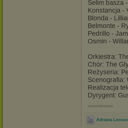
Selim basza 
Konstancja - 
Blonda - Lill
Belmonte - Ry
Pedrillo - Ja
Osmin - Willa
Orkiestra: T
Chór: The Gl
Reżyseria: P
Scenografia: 
Realizacja te
Dyrygent: Gu
zachomikowany
Adriana Lecouv