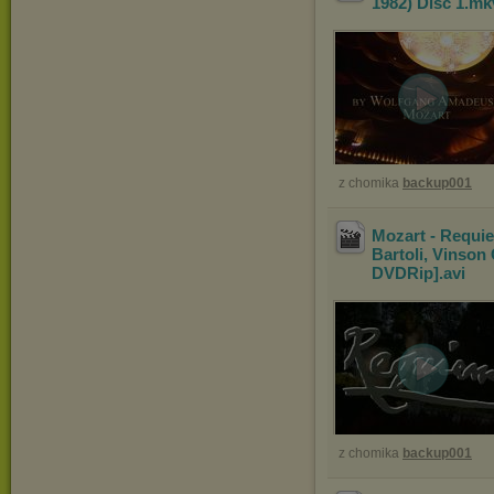
1982) Disc 1
.m
z chomika
backup001
Mozart - Requi
Bartoli, Vinson
DVDRip]
.avi
z chomika
backup001