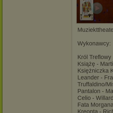
Muziekttheate
Wykonawcy:
Król Treflowy
Książę - Marti
Księżniczka K
Leander - Fra
Truffaldino/M
Pantalon - Ma
Celio - Willar
Fata Morgana
Kreonta - Ric