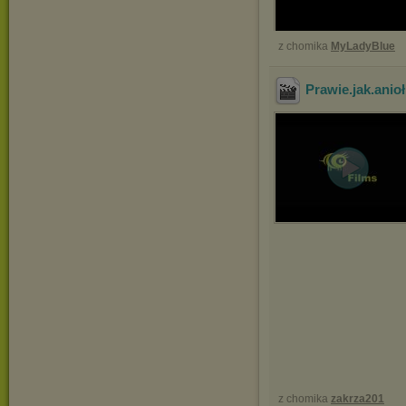
z chomika
MyLadyBlue
Prawie.jak.anio
z chomika
zakrza201