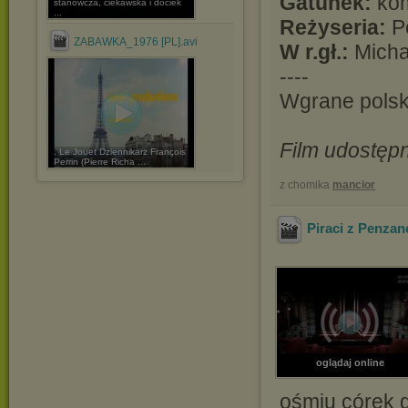
Gatunek:
kom
stanowcza, ciekawska i dociek
...
Reżyseria:
P
ZABAWKA_1976 [PL].avi
W r.gł.:
Michae
----
Wgrane polsk
Film udostępn
. Le Jouet Dziennikarz François
Perrin (Pierre Richa ...
z chomika
mancior
Piraci z Penzanc
oglądaj online
ośmiu córek g