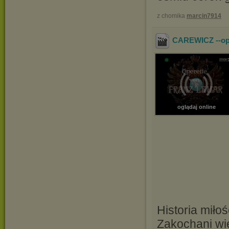
z chomika
marcin7914
CAREWICZ --oper
oglądaj online
Historia miłoś
Zakochani wie