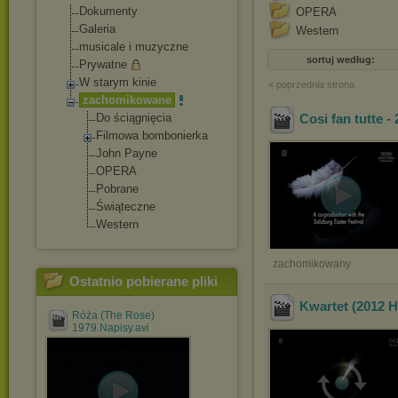
Dokumenty
OPERA
Galeria
Western
musicale i muzyczne
sortuj według:
Prywatne
W starym kinie
« poprzednia strona
zachomikowane
Do ściągnięcia
Cosi fan tutte -
Filmowa bombonierka
John Payne
OPERA
Pobrane
Świąteczne
Western
zachomikowany
Ostatnio pobierane pliki
Kwartet (2012 
Róża (The Rose)
1979.Napisy.avi