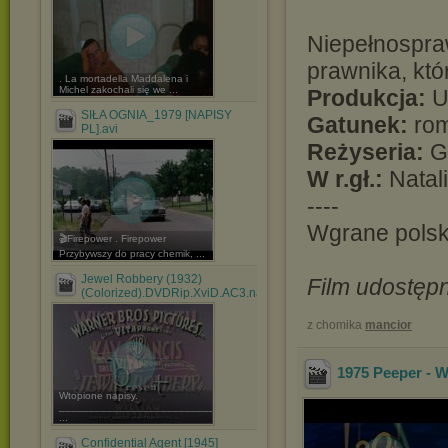
Niepełnospra
prawnika, któr
. La mortadella Maddalena i
Michel zakochali się we ...
Produkcja:
U
SIŁA OGNIA_1979 [NAPISY
Gatunek:
ro
PL].avi
Reżyseria:
Gi
W r.gł.:
Natali
----
Wgrane polsk
🎬Firepower . Firepower
Przybywszy do pracy chemik, ...
Jewel Robbery (1932)
Film udostępn
(Colorized).DVDRip.XviD.AC3.nap.pl.avi
z chomika
mancior
1975 Peeper -
Wtopione napisy.
____________________________________
...
Confidential Agent [1945]