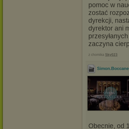
pomoc w nauce
zostać rozpo
dyrekcji, nas
dyrektor ani 
przesyłanych 
zaczyna cierp
z chomika
Sky023
Simon.Boccaneg
Obecnie, od 1