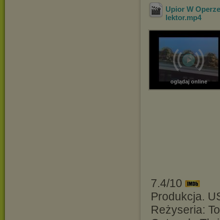
Upior W Operze 
lektor
.mp4
oglądaj online
7.4/10
Produkcja. U
Reżyseria: T