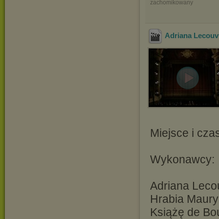
zachomikowany
Adriana Lecouv
Miejsce i cza
Wykonawcy:
Adriana Lecou
Hrabia Mauryc
Książę de Bou