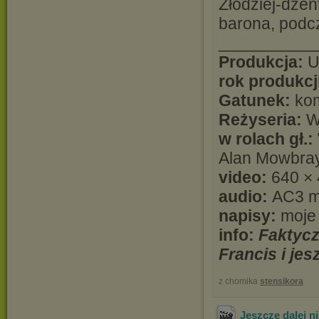
Złodziej-dże
barona, podcz
__________
Produkcja:
U
rok produkcj
Gatunek:
kom
Reżyseria:
W
w rolach gł.:
Alan Mowbray 
video:
640 × 
audio:
AC3 
napisy:
moje
info:
Faktycz
Francis i je
z chomika
stensikora
Jeszcze dalej 