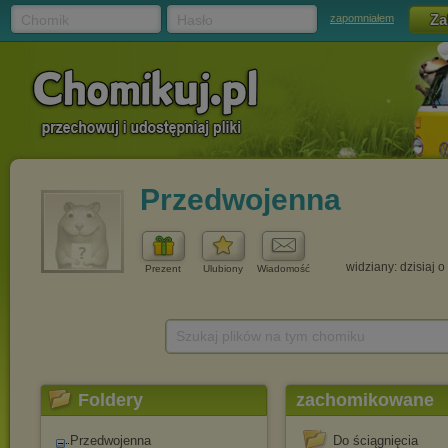
Chomik
Hasło
zapomniałem
Przedwojenna
widziany: dzisiaj o
Prezent
Ulubiony
Wiadomość
Szukaj plików na tym chomiku
Foldery
zachomikowane
Przedwojenna
Do ściągnięcia