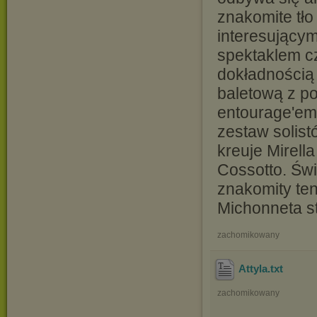
znakomite tło
interesującym
spektaklem cz
dokładnością
baletową z p
entourage'em.
zestaw solist
kreuje Mirella
Cossotto. Świ
znakomity ten
Michonneta s
zachomikowany
Attyla
.txt
zachomikowany