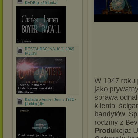
DVDRip..x264.mkv
z opisem
RESTAURACJA ALICJI_1969
[PL].avi
W 1947 roku 
. Alice's Restaurant
jako prywatny
Utalentowany muzyk Arlo
(grający ...
sprawą odnal
Ballada o Annie i Jenny 1981 -
[ Lektor ].flv
klienta, ści
bandytów. Sp
rodziny z Beve
Produkcja:
U
Cattle Annie jest bardzo