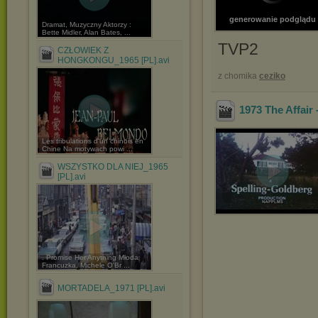
generowanie podglądu
Dramat, Muzyczny Aktorzy :
Bette Midler, Alan Bates, ...
TVP2
CZŁOWIEK Z
HONGKONGU_1965 [PL].avi
z chomika
ceziko
1973 The Affa
Les tribulations d'un chinois en
Chine Na motywach powi ...
WSZYSTKO DLA NIEJ_1965
[PL].avi
. Promise Her Anything Młoda
Francuzka, Michele O'Br ...
MORTADELA_1971 [PL].avi