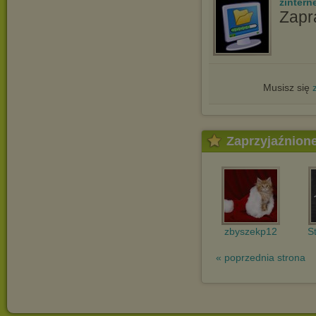
zintern
Zapr
Musisz się
Zaprzyjaźnion
zbyszekp12
S
« poprzednia strona