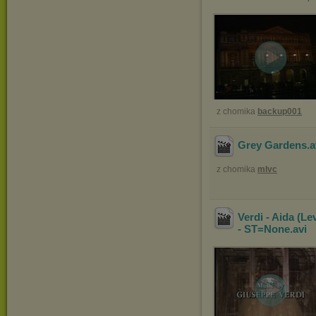
z chomika
backup001
Grey Gardens
.
z chomika
mlvc
Verdi - Aida (L
- ST=None
.avi