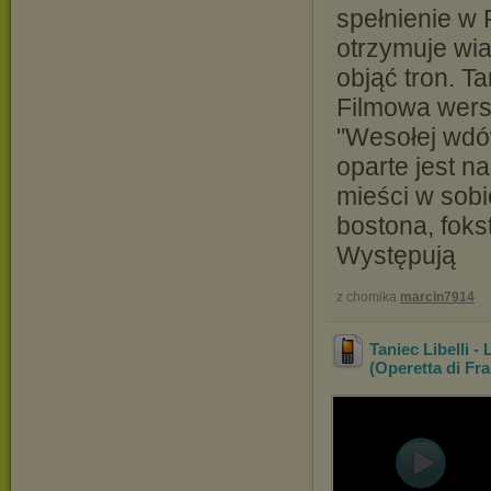
spełnienie w 
otrzymuje wia
objąć tron. Ta
Filmowa wersj
"Wesołej wdó
oparte jest n
mieści w sobi
bostona, fokst
Występują
z chomika
marcin7914
Taniec Libelli
(Operetta di Fr