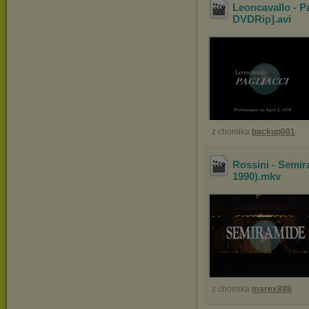
Leoncavallo - P
DVDRip]
.avi
z chomika
backup001
Rossini - Semir
1990)
.mkv
z chomika
marex888