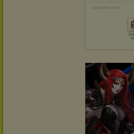
« poprzednia strona
Odt
fo