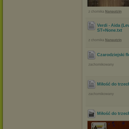
z chomika
Nanautzin
Verdi - Aida (L
ST=None
.txt
z chomika
Nanautzin
Czarodziejski fl
zachomikowany
Miłość do trze
zachomikowany
Miłość do trze