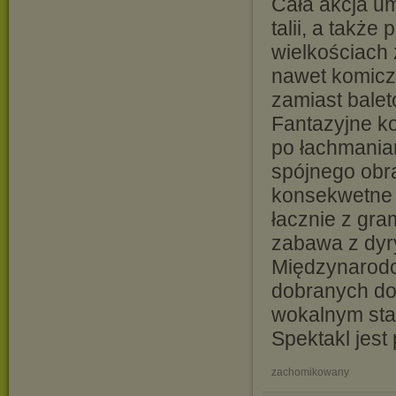
Cała akcja umi
talii, a także
wielkościach 
nawet komicz
zamiast balet
Fantazyjne ko
po łachmaniar
spójnego obra
konsekwetne 
łacznie z gra
zabawa z dyr
Międzynarodo
dobranych do
wokalnym sta
Spektakl jest
zachomikowany