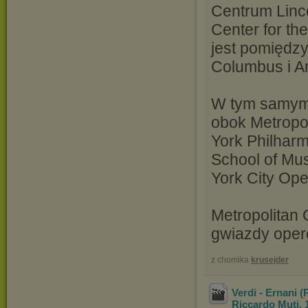
Centrum Linc
Center for th
jest pomiędzy
Columbus i A
W tym samym 
obok Metropo
York Philharm
School of Mu
York City Oper
Metropolitan 
gwiazdy oper
z chomika
krusejder
Verdi - Ernani (
Riccardo Muti, 