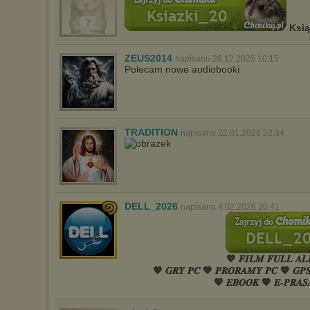
Ksi
ZEUS2014
napisano 26.12.2025 10:15
Polecam nowe audiobooki
TRADITION
napisano 22.01.2026 22:34
DELL_2026
napisano 4.02.2026 20:41
💖 𝑭𝑰𝑳𝑴 𝑭𝑼𝑳𝑳 𝑨𝑳
💖 𝑮𝑹𝒀 𝑷𝑪 💖 𝑷𝑹𝑶𝑹𝑨𝑴𝒀 𝑷𝑪 💖 𝑮𝑷
💖 𝑬𝑩𝑶𝑶𝑲 💖 𝑬-𝑷𝑹𝑨𝑺