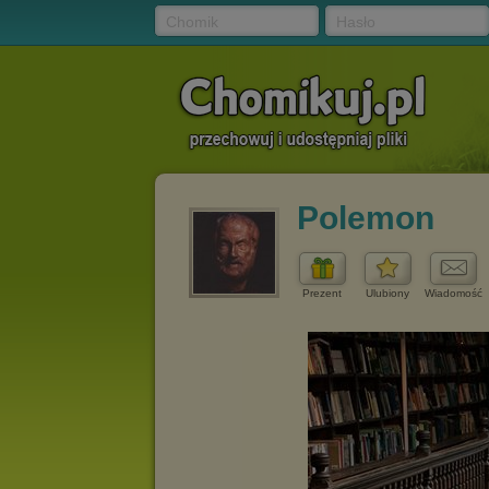
Chomik
Hasło
Polemon
Prezent
Ulubiony
Wiadomość