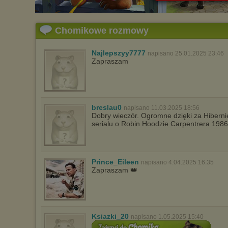
Chomikowe rozmowy
Najlepszyy7777
napisano 25.01.2025 23:46
Zapraszam
breslau0
napisano 11.03.2025 18:56
Dobry wieczór. Ogromne dzięki za Hiberni
serialu o Robin Hoodzie Carpentrera 198
Prince_Eileen
napisano 4.04.2025 16:35
Zapraszam 👑
Ksiazki_20
napisano 1.05.2025 15:40