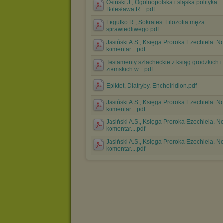
Osiński J., Ogólnopolska i śląska polityka
Bolesława R....pdf
Legutko R., Sokrates. Filozofia męża
sprawiedliwego.pdf
Jasiński A.S., Księga Proroka Ezechiela. 
komentar....pdf
Testamenty szlacheckie z ksiąg grodzkich i
ziemskich w....pdf
Epiktet, Diatryby. Encheiridion.pdf
Jasiński A.S., Księga Proroka Ezechiela. 
komentar....pdf
Jasiński A.S., Księga Proroka Ezechiela. 
komentar....pdf
Jasiński A.S., Księga Proroka Ezechiela. 
komentar....pdf