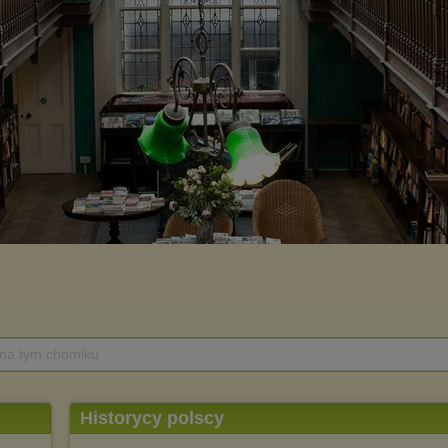
 na tym chomiku
Historycy polscy