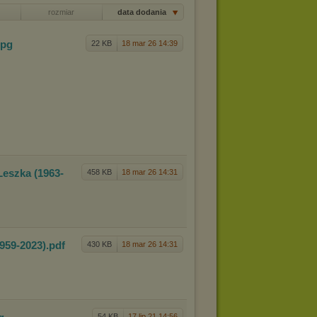
rozmiar
data dodania
jpg
22 KB
18 mar 26 14:39
Les
zka (1963-
458 KB
18 mar 26 14:31
1959
-2023)
.pdf
430 KB
18 mar 26 14:31
54 KB
17 lip 21 14:56