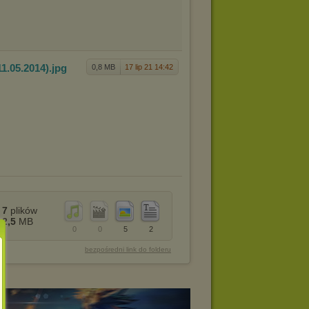
1.05.2
014)
.jpg
0,8 MB
17 lip 21 14:42
7
plików
2,5
MB
0
0
5
2
bezpośredni link do folderu