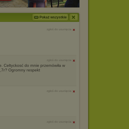
Pokaż wszystkie
zgłoś do usunięcia
zgłoś do usunięcia
e. Celtyckosć do mnie przemówiła w
6,7r? Ogromny respekt
zgłoś do usunięcia
zgłoś do usunięcia