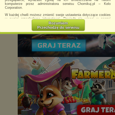
komputerze przez administratora serwisu Chomikuj.pl – Kelo
Corporation.
W każdej chwili możesz zmienić swoje ustawienia dotyczące cookies
w swojej przeglądarce internetowej. Dowiedz się więcej w naszej
Polityce Prywatności -
http://chomikuj.pl/PolitykaPrywatnosci.aspx
.
Rozumiem
Przechodzę do serwisu
Jednocześnie informujemy że zmiana ustawień przeglądarki może
spowodować ograniczenie korzystania ze strony Chomikuj.pl.
W przypadku braku twojej zgody na akceptację cookies niestety
prosimy o opuszczenie serwisu chomikuj.pl.
Wykorzystanie plików cookies
przez
Zaufanych Partnerów
(dostosowanie reklam do Twoich potrzeb, analiza skuteczności działań
marketingowych).
Wyrażenie sprzeciwu spowoduje, że wyświetlana Ci reklama nie
będzie dopasowana do Twoich preferencji, a będzie to reklama
wyświetlona przypadkowo.
Istnieje możliwość zmiany ustawień przeglądarki internetowej w
sposób uniemożliwiający przechowywanie plików cookies na
urządzeniu końcowym. Można również usunąć pliki cookies,
dokonując odpowiednich zmian w ustawieniach przeglądarki
internetowej.
Pełną informację na ten temat znajdziesz pod adresem
http://chomikuj.pl/PolitykaPrywatnosci.aspx
.