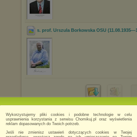
s. prof. Urszula Borkowska OSU (11.08.1935—1
Pobierz
Zachomikuj
folder
folder
Wykorzystujemy pliki cookies i podobne technologie w celu
usprawnienia korzystania z serwisu Chomikuj.pl oraz wyświetlenia
reklam dopasowanych do Twoich potrzeb.
Jeśli nie zmienisz ustawień dotyczących cookies w Twojej
przeglądarce, wyrażasz zgodę na ich umieszczanie na Twoim