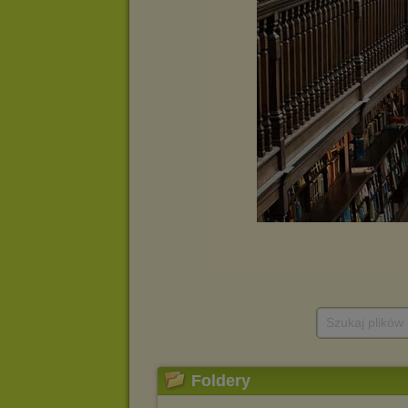
Szukaj plików
Foldery