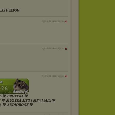
ążki HELION
zgłoś do usunięcia
zgłoś do usunięcia
zgłoś do usunięcia
𝑳 💖 𝑬𝑹𝑶𝑻𝒀𝑲𝑨 💖
𝑺 💖 𝑴𝑼𝒁𝒀𝑲𝑨 𝑴𝑷3 / 𝑴𝑷4 / 𝑴𝑰𝑿 💖
𝑨 💖 𝑨𝑼𝑫𝑰𝑶𝑩𝑶𝑶𝑲 💖