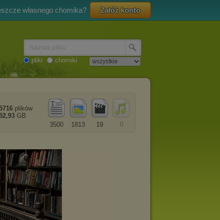
eszcze własnego chomika?
Załóż konto
Nazwa pliku
pliki
chomiki
5716
plików
52,93
GB
3500
1813
19
0