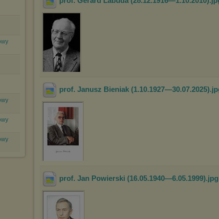
prof. Gerard Labuda (28.12.1916—1.10.2010)
.j
Nowy
prof. Janusz Bieniak (1.10.1927—30.07.2025)
.j
Nowy
Nowy
Nowy
prof. Jan Powierski (16.05.1940—6.05.1999)
.jp