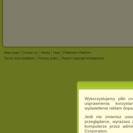
Main page
Contact us
Media
Help
Publishers Platform
Terms and conditions
Privacy policy
Report copyright infringement
Wykorzystujemy pliki c
usprawnienia korzyst
wyświetlenia reklam dop
Jeśli nie zmienisz ust
przeglądarce, wyrażasz
komputerze przez admin
Corporation.