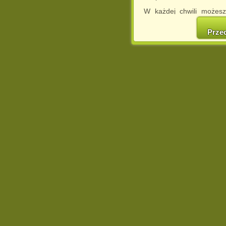
W każdej chwili możesz
cookies w swojej przeglą
w naszej Pol
Prze
http://chomikuj.pl/Polity
Jednocześnie informuje
może spowodować ogr
Chomikuj.pl.
W przypadku braku twojej
prosimy o opuszczenie se
Wykorzystanie plików c
(dostosowanie reklam do
działań marketingowych).
Wyrażenie sprzeciwu spo
będzie dopasowana do Tw
wyświetlona przypadkowo
Istnieje możliwość zmian
sposób uniemożliwiając
urządzeniu końcowym. M
dokonując odpowiednich
internetowej.
Pełną informację na 
http://chomikuj.pl/Polity