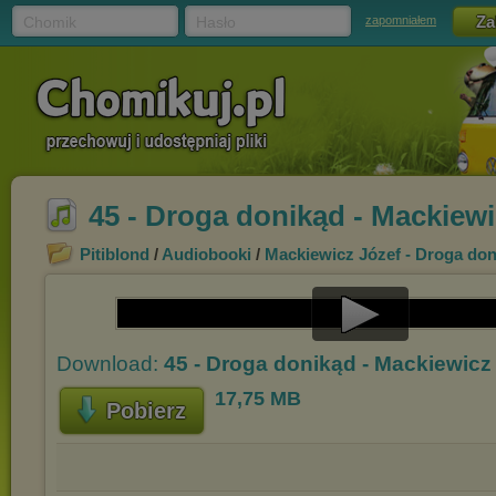
Chomik
Hasło
zapomniałem
45 - Droga donikąd - Mackiew
Pitiblond
/
Audiobooki
/
Mackiewicz Józef - Droga do
Play
Download:
45 - Droga donikąd - Mackiewicz
Video
17,75 MB
Pobierz