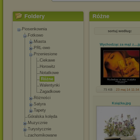
Foldery
Różne
Piosenkownia
sortuj według:
Fotkowo
Miasta
Wychodząc za mąż z...
.j
PRL-owo
Przeniesione
Ciekawe
Horowitz
Notatkowe
Różne
Walentynki
75 KB
23 maj 14 11:34
Zagadkowe
Różności
Książka
.jpg
Satyra
Tapety
Góralska kolęda
Muzycznie
Turystycznie
zachomikowane