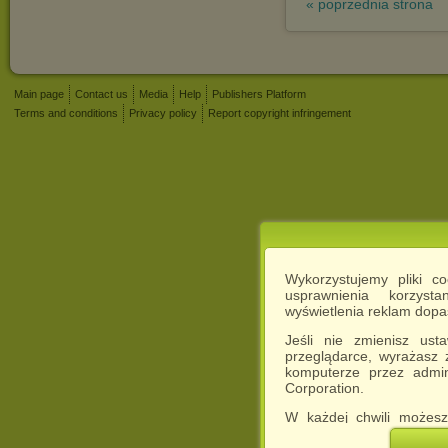
« poprzednia strona
Main page
Contact us
Media
Help
Publishers Platform
Terms and conditions
Privacy policy
Report copyright infringement
Wykorzystujemy pliki c
usprawnienia korzyst
wyświetlenia reklam dop
Jeśli nie zmienisz ust
przeglądarce, wyrażasz
komputerze przez admin
Corporation.
W każdej chwili możesz
cookies w swojej przeglą