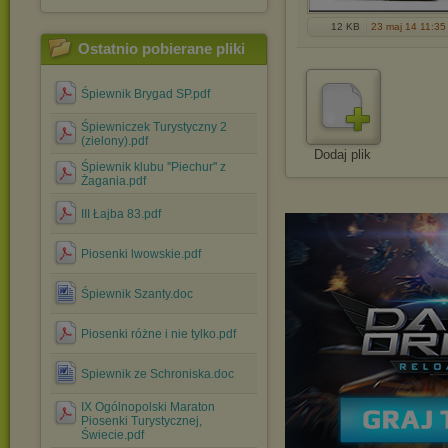
12 KB
23 maj 14 11:35
Ostatnio pobierane pliki
Śpiewnik Brygad SP.pdf
Śpiewniczek Turystyczny 2
(zielony).pdf
Dodaj plik
Śpiewnik klubu ''Piechur'' z
Żagania.pdf
III Łajba 83.pdf
Piosenki lwowskie.pdf
Śpiewnik Szanty.doc
Piosenki różne i nie tylko.pdf
Spiewnik ze Schroniska.doc
IX Ogólnopolski Maraton
Piosenki Turystycznej,
Świecie.pdf