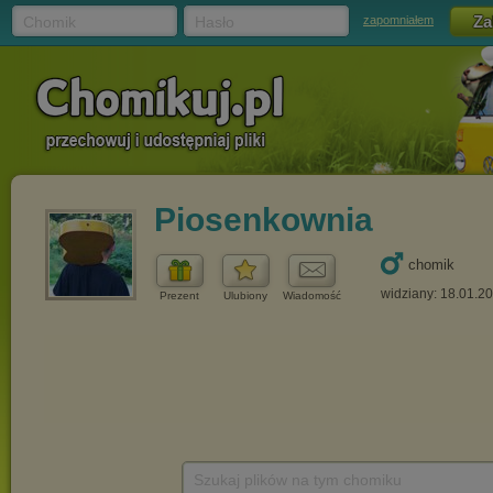
Chomik
Hasło
zapomniałem
Piosenkownia
chomik
widziany: 18.01.2
Prezent
Ulubiony
Wiadomość
Szukaj plików na tym chomiku