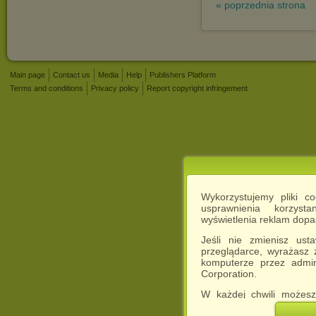
« poprzednia strona
Main page
Contact us
Media
Help
Publishers Platform
Terms and conditions
Privacy policy
Report copyright infringement
Wykorzystujemy pliki c
usprawnienia korzyst
wyświetlenia reklam dop
Jeśli nie zmienisz ust
przeglądarce, wyrażasz
komputerze przez admin
Corporation.
W każdej chwili możesz
cookies w swojej przeglą