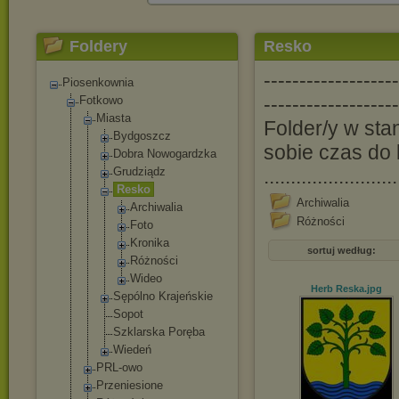
Foldery
Resko
-------------------
Piosenkownia
-------------------
Fotkowo
Miasta
Folder/y w st
Bydgoszcz
sobie czas do 
Dobra Nowogardzka
Grudziądz
.........................
Resko
Archiwalia
Archiwal
ia
Różności
Foto
Kronika
sortuj według:
Różności
Wideo
Herb Reska
.jpg
Sępólno Krajeńskie
Sopot
Szklarska Poręba
Wiedeń
PRL-owo
Przeniesione