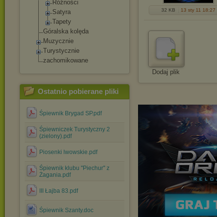
Różności
32 KB
13 sty 11 18:27
Satyra
Tapety
Góralska kolęda
Muzycznie
Turystycznie
zachomikowane
Dodaj plik
Ostatnio pobierane pliki
Śpiewnik Brygad SP.pdf
Śpiewniczek Turystyczny 2
(zielony).pdf
Piosenki lwowskie.pdf
Śpiewnik klubu ''Piechur'' z
Żagania.pdf
III Łajba 83.pdf
Śpiewnik Szanty.doc