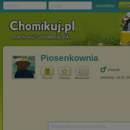
Chomik
Hasło
zapomniałem
Piosenkownia
chomik
widziany: 18.01.2
Prezent
Ulubiony
Wiadomość
Szukaj plików na tym chomiku