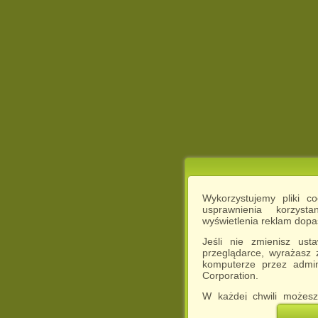
Wykorzystujemy pliki c
usprawnienia korzyst
wyświetlenia reklam dop
Jeśli nie zmienisz ust
przeglądarce, wyrażasz
komputerze przez admin
Corporation.
W każdej chwili możesz
cookies w swojej przeglą