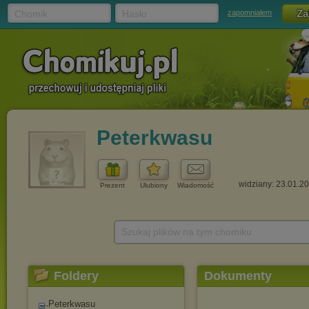
Chomik
Hasło
zapomniałem
Peterkwasu
widziany: 23.01.2
Prezent
Ulubiony
Wiadomość
Szukaj plików na tym chomiku
Foldery
Dokumenty
Peterkwasu