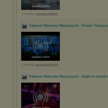
oglądaj online
z chomika
damiano199610
Kabaret Skeczów Męczących - Trwam Telegra
oglądaj online
z chomika
damiano199610
Kabaret Skeczów Męczących - Ojaki to wstyd
.
oglądaj online