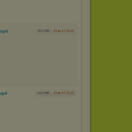
.mp4
25,0 MB
23 lip 17 15:15
mp4
19,3 MB
23 lip 17 15:15