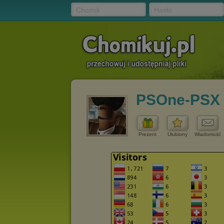
Chomik
Hasło
PSOne-PSX
Prezent
Ulubiony
Wiadomość