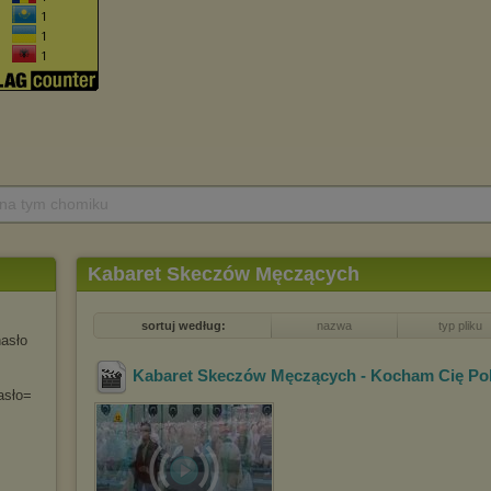
 na tym chomiku
Kabaret Skeczów Męczących
sortuj według:
nazwa
typ pliku
asło
Kabaret Skeczów Męczących - Kocham Cię Po
sło=