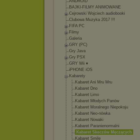
ANDROID
BAJKI-FILMY ANIMOWANE
Cejrowski Wojciech audiobooki
Clubowa Muzyka 2017 !!!
FIFA PC
Filmy
Galeria
GRY (PC)
Gry Java
Gry PSX
GRY Wii ♦
iPHONE iOS
Kabarety
Kabaret Ani Mru Mru
Kabaret Dno
Kabaret Limo
Kabaret Młodych Panów
Kabaret Moralnego Niepokoju
Kabaret Neo-nówka
Kabaret Nowaki
Kabaret Paranienormaln
i
Kabaret Skeczów Męczących
Kabaret Smile