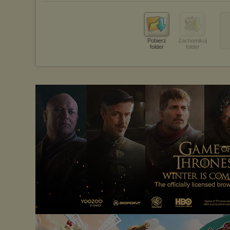
Pobierz
Zachomikuj
folder
folder