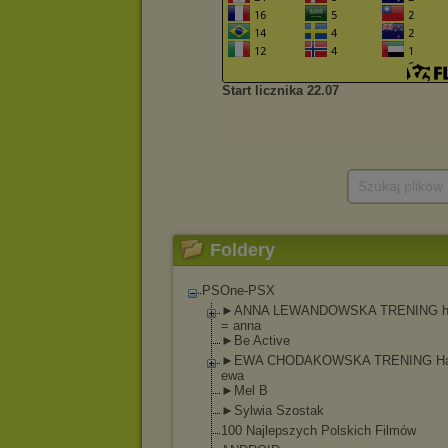
Szukaj plików
Foldery
PSOne-PSX
►ANNA LEWANDOWSKA TRENING h
= anna
►Be Active
►EWA CHODAKOWSKA TRENING Ha
ewa
►Mel B
►Sylwia Szostak
100 Najlepszych Polskich Filmów