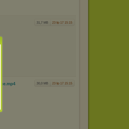
31,7 MB
23 lip 17 15:15
wce
.mp4
30,0 MB
23 lip 17 15:15