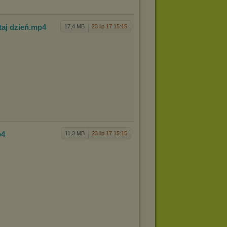
aj dzi
eń
.mp4
17,4 MB
23 lip 17 15:15
p4
11,3 MB
23 lip 17 15:15