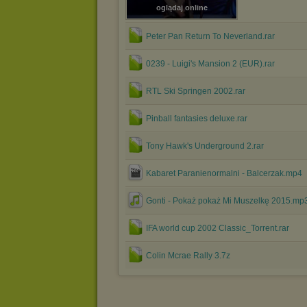
oglądaj online
Peter Pan Return To Neverland.rar
0239 - Luigi's Mansion 2 (EUR).rar
RTL Ski Springen 2002.rar
Pinball fantasies deluxe.rar
Tony Hawk's Underground 2.rar
Kabaret Paranienormalni - Balcerzak.mp4
Gonti - Pokaż pokaż Mi Muszelkę 2015.mp
IFA world cup 2002 Classic_Torrent.rar
Colin Mcrae Rally 3.7z