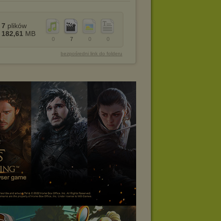
7
plików
182,61
MB
0
7
0
0
bezpośredni link do folderu