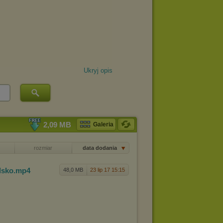
Ukryj opis
2,09 MB
Galeria
rozmiar
data dodania
lsko
.mp4
48,0 MB
23 lip 17 15:15