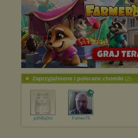
Zaprzyjaźnione i polecane chomiki
(2)
p3h8sj3m
Fafner75