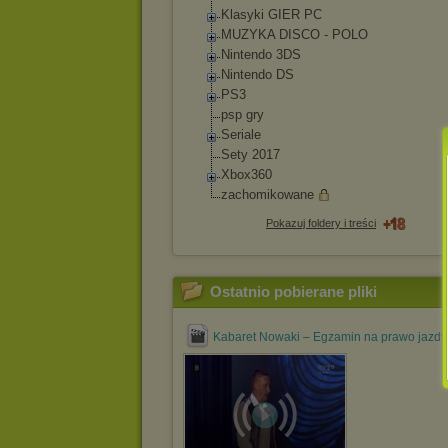
Klasyki GIER PC
MUZYKA DISCO - POLO
Nintendo 3DS
Nintendo DS
PS3
psp gry
Seriale
Sety 2017
Xbox360
zachomikowane
Pokazuj foldery i treści
Ostatnio pobierane pliki
Kabaret Nowaki – Egzamin na prawo jazd