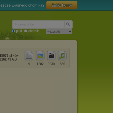
eszcze własnego chomika?
Załóż konto
Nazwa pliku
pliki
chomiki
15073
plików
9162,43
GB
9
1282
9230
836