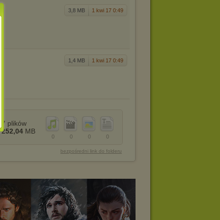
3,8 MB
1 kwi 17 0:49
1,4 MB
1 kwi 17 0:49
7
plików
252,04
MB
0
0
0
0
bezpośredni link do folderu