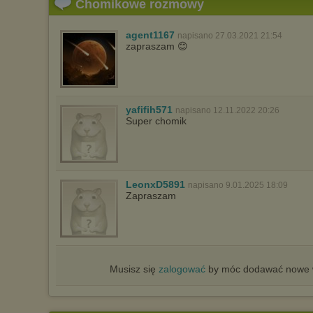
Chomikowe rozmowy
agent1167
napisano 27.03.2021 21:54
zapraszam 😊
yafifih571
napisano 12.11.2022 20:26
Super chomik
LeonxD5891
napisano 9.01.2025 18:09
Zapraszam
Musisz się
zalogować
by móc dodawać nowe w