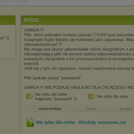
 na tym chomiku
NTDO
UWAGA !!!
Pliki, które pobrałeś możesz używać TYLKO pod warunkie
d''
ściagnięte kopie będzie się traktować jako zapasowa. Wszy
odpowiedzialność !!!
Nie mogą one służyć jakimkolwiek celom niezgodnym z pr
Udostępniający pliki nie ponosi żadnej odpowiedzialności
zawartych niezgodnie z ich przeznaczeniem,w szczególno
trzecich.
Jeśli się z tym nie zgadzasz, musisz natychmiast usunąć te 
Pliki zyskały status "password"
UWAGA !!! NIE PODAJĘ HASŁA BO DLA CHCĄCEGO, N
Nie tylko dla orłów -
Nie tylko dla orów
fragmenty ''password''
sortuj według:
nazwa
typ pliku
Nie tylko dla orłów - Klechdy sezonowe
.zip