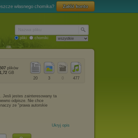
eszcze własnego chomika?
Załóż konto
Nazwa pliku
pliki
chomiki
507
plików
1,72
GB
20
3
0
477
Ukryj opis