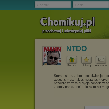
Chomik
Hasło
NTDO
Prezent
Ulubiony
Wiadomość