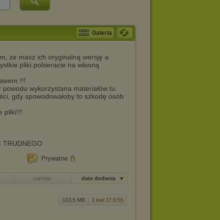
Galeria
m, ze masz ich oryginalną wersję a
stkie pliki pobieracie na własną
awem !!!
 z powodu wykorzystana materiałów tu
ści, gdy spowodowałoby to szkodę osób
pliki!!!
IC TRUDNEGO
Prywatne
rozmiar
data dodania
103,5 MB
1 kwi 17 0:55