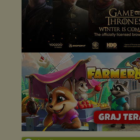
Istnieje możliwość zmiany ustawień przeglądarki internetowej w
sposób uniemożliwiający przechowywanie plików cookies na
urządzeniu końcowym. Można również usunąć pliki cookies,
dokonując odpowiednich zmian w ustawieniach przeglądarki
internetowej.
Pełną informację na ten temat znajdziesz pod adresem
http://chomikuj.pl/PolitykaPrywatnosci.aspx
.