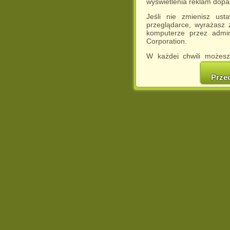
wyświetlenia reklam dop
Jeśli nie zmienisz ust
przeglądarce, wyrażasz
komputerze przez admin
Corporation.
W każdej chwili możesz
cookies w swojej przeglą
w naszej Pol
Prze
http://chomikuj.pl/Polity
Jednocześnie informuje
może spowodować ogr
Chomikuj.pl.
W przypadku braku twojej
prosimy o opuszczenie se
Wykorzystanie plików c
(dostosowanie reklam do
działań marketingowych).
Wyrażenie sprzeciwu spo
będzie dopasowana do Tw
wyświetlona przypadkowo
Istnieje możliwość zmian
sposób uniemożliwiając
urządzeniu końcowym. M