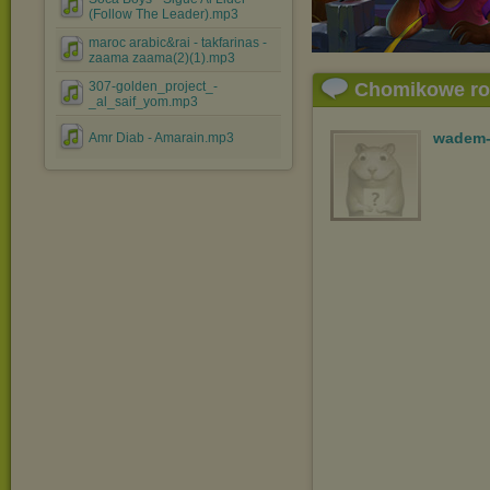
(Follow The Leader).mp3
maroc arabic&rai - takfarinas -
zaama zaama(2)(1).mp3
307-golden_project_-
Chomikowe r
_al_saif_yom.mp3
wadem-
Amr Diab - Amarain.mp3