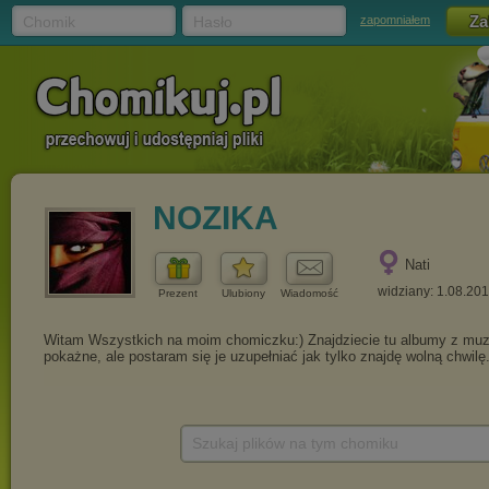
Chomik
Hasło
zapomniałem
NOZIKA
Nati
widziany: 1.08.20
Prezent
Ulubiony
Wiadomość
Szukaj plików na tym chomiku