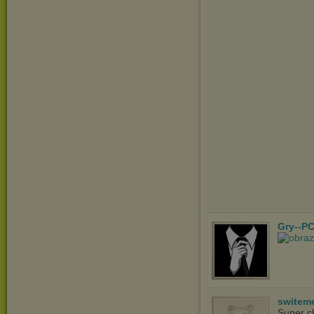
Gry--PC
switem
Super c