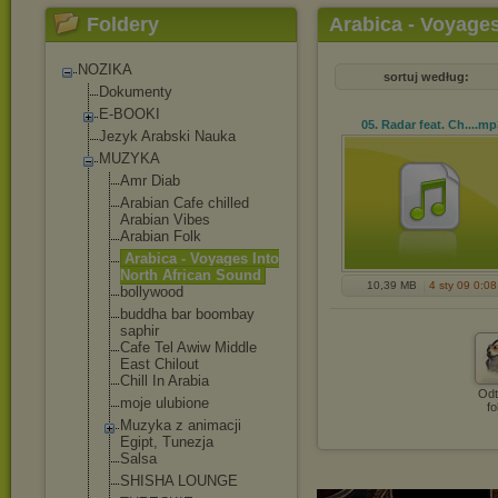
Foldery
Arabica - Voyages
NOZIKA
sortuj według:
Dokumenty
E-BOOKI
05. Radar feat. Ch...
.mp
Jezyk Arabski Nauka
MUZYKA
Amr Diab
Arabian Cafe chilled
Arabian Vibes
Arabian Folk
Arabica - Voyages Into
North African Sound
10,39 MB
4 sty 09 0:08
bollywood
buddha bar boombay
saphir
Cafe Tel Awiw Middle
East Chilout
Chill In Arabia
Odt
moje ulubione
fo
Muzyka z animacji
Egipt, Tunezja
Salsa
SHISHA LOUNGE