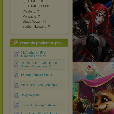
TURECKIE
TURKISH MIX
Playlisty
Prywatne
Study Wezyr
zachomikowane
Ostatnio pobierane pliki
03. Al-pha-X - First
Transmission.mp3
05. Radar feat. Christophe
Goze - Caravane.mp3
16-AudioTrack 16.mp3
Mini Disco - Veo, Veo.mp3
Hoky koky.mp3
Burcu Günes - Ay Sahit.mp3
Soca Boys - Sigue Al Lider