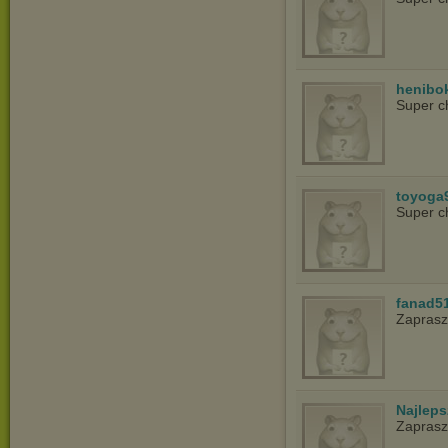
henibo
Super c
toyoga
Super c
fanad5
Zapras
Najlep
Zapras