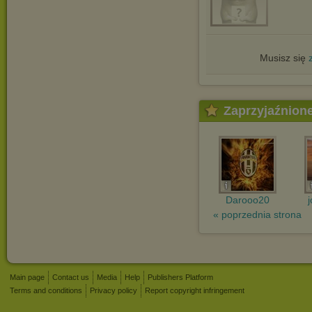
Musisz się
Zaprzyjaźnion
Darooo20
« poprzednia strona
Main page
Contact us
Media
Help
Publishers Platform
Terms and conditions
Privacy policy
Report copyright infringement