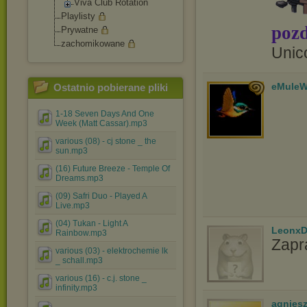
Viva Club Rotation
Playlisty
pozd
Prywatne
zachomikowane
Unic
eMuleW
Ostatnio pobierane pliki
1-18 Seven Days And One
Week (Matt Cassar).mp3
various (08) - cj stone _ the
sun.mp3
(16) Future Breeze - Temple Of
Dreams.mp3
(09) Safri Duo - Played A
Live.mp3
(04) Tukan - Light A
LeonxD
Rainbow.mp3
Zapr
various (03) - elektrochemie lk
_ schall.mp3
various (16) - c.j. stone _
infinity.mp3
agnies