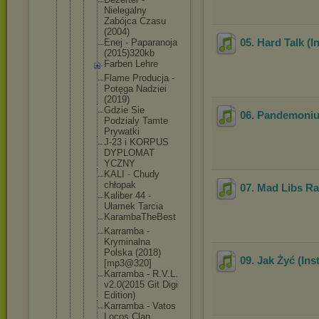
Nielegal
ny
Zabójca Czasu
(2004)
05. Hard Talk (I
Enej - Paparano
ja
(2015)32
0kb
Farben Lehre
Flame Producja -
Potęga Nadziei
(2019)
Gdzie Sie
06. Pandemoniu
Podzialy Tamte
Prywatki
J-23 i KORPUS
DYPLOMAT
YCZNY
KALI - Chudy
chłopak
07. Mad Libs Ra
Kaliber 44 -
Ułamek Tarcia
KarambaT
heBest
Karramba -
Kryminal
na
Polska (2018)
09. Jak Żyć (Ins
[mp3@320
]
Karramba - R.V.L.
v2.0(201
5 Git Digi
Edition)
Karramba - Vatos
Locos Clan