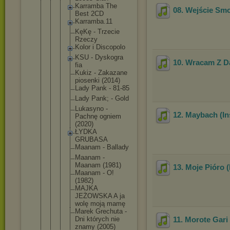
Karramba The
08. Wejście Smo
Best 2CD
Karramba
.11
KęKę - Trzecie
Rzeczy
Kolor i Discopol
o
KSU - Dyskogra
10. Wracam Z Da
fia
Kukiz - Zakazane
piosenki (2014)
Lady Pank - 81-85
Lady Pank; - Gold
Lukasyno -
12. Maybach (In
Pachnę ogniem
(2020)
ŁYDKA
GRUBASA
Maanam - Ballady
Maanam -
Maanam (1981)
13. Moje Pióro 
Maanam - O!
(1982)
MAJKA
JEŻOWSKA A ja
wolę moją mamę
Marek Grechuta -
Dni których nie
11. Morote Gari
znamy (2005)