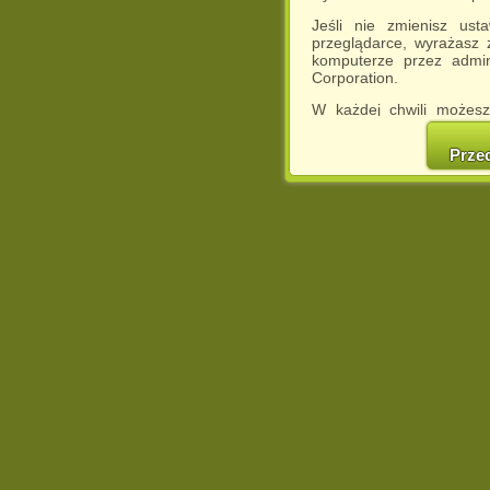
Jeśli nie zmienisz ust
przeglądarce, wyrażasz
komputerze przez admin
Corporation.
W każdej chwili możesz
cookies w swojej przeglą
w naszej Pol
Prze
http://chomikuj.pl/Polity
Jednocześnie informuje
może spowodować ogr
Chomikuj.pl.
W przypadku braku twojej
prosimy o opuszczenie se
Wykorzystanie plików c
(dostosowanie reklam do
działań marketingowych).
Wyrażenie sprzeciwu spo
będzie dopasowana do Tw
wyświetlona przypadkowo
Istnieje możliwość zmian
sposób uniemożliwiając
urządzeniu końcowym. M