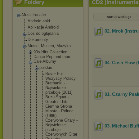
Foldery
CD2 (Instrumenta
MusicFanatic
sortuj według:
Android apki
Aplikacje Android
02. Mrok (Instr
Coś do oglądania
Dokumenty
Music, Musica, Muzyka
90s Hits Collection
Dance Pop and more
Całe Albumy
04. Cash Flow (
polskie
Bayer Full -
Wszyscy Polacy
Brathank
i -
Najwięks
ze
przeboje [2011]
01. Czarny Psal
Buzu Squat -
Greatest hits
Ciemna Strona
Miasta - Północ
(1996)
Czerwone Gitary -
Najwieks
ze
03. Michael Buff
przeboje
Czerwony
ch Gitar
Dezerter -