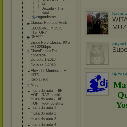
AC
Urszula - The
Best
Kasiul
zagraniczne
WIT
Classic Pop and Rock
MUZ
CLUBBING MUSIC
HISTORY
DEEPY
Disco Polo Classic 90'S
poyav1
HQ 320kbps
Supe
DiscoRadio&Dis
coparade
Do auta 1-2018
Do auta 2-2019
Ekwador Manieczki-ALL
Dj-Yos
HITS
Italo Disco
Mat
Mixy
muza do auta - HIP
Qu
HOP i RAP polski
muza do auta - HIP
Yo
HOP i RAP polski 2
muza do auta 1
muza do auta 2
muza do auta 3
muza do auta 4