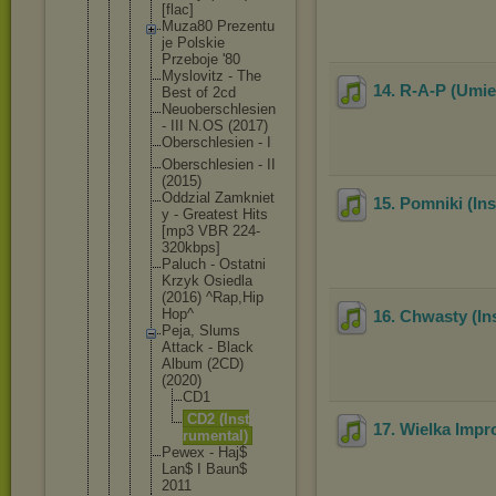
[flac]
Muza80 Prezentu
je Polskie
Przeboje '80
Myslovit
z - The
14. R-A-P (Umie
Best of 2cd
Neuobers
chlesien
- III N.OS (2017)
Oberschl
esien - I
Oberschl
esien - II
(2015)
Oddzial Zamkniet
15. Pomniki (In
y - Greatest Hits
[mp3 VBR 224-
320k
bps]
Paluch - Ostatni
Krzyk Osiedla
(2016) ^Rap,Hip
Hop^
16. Chwasty (In
Peja, Slums
Attack - Black
Album (2CD)
(2020)
CD1
CD2 (Inst
17. Wielka Impr
rumen
tal)
Pewex - Haj$
Lan$ I Baun$
2011