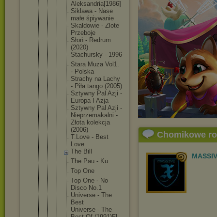
Aleksand
ria[1986
]
Siklawa - Nase
małe śpiywani
e
Skaldowi
e - Zlote
Przeboje
Słoń - Redrum
(2020)
Stachurs
ky - 1996
Stara Muza Vol1.
- Polska
Strachy na Lachy
- Piła tango (2005)
Sztywny Pal Azji -
Europa I Azja
Sztywny Pal Azji -
Nieprzem
akalni -
Złota kolekcja
(2006)
Chomikowe r
T.Love - Best
Love
The Bill
MASSIV
The Pau - Ku
Top One
Top One - No
Disco No.1
Universe - The
Best
Universe - The
Best Of (1991)FL