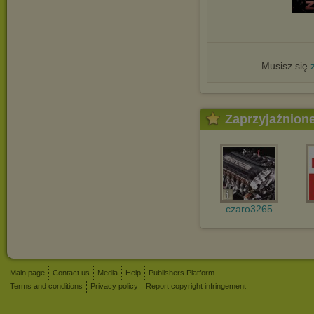
Musisz się
Zaprzyjaźnion
czaro3265
Main page
Contact us
Media
Help
Publishers Platform
Terms and conditions
Privacy policy
Report copyright infringement