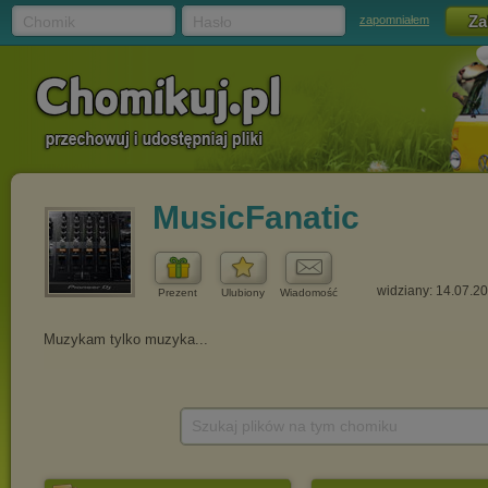
Chomik
Hasło
zapomniałem
MusicFanatic
widziany: 14.07.2
Prezent
Ulubiony
Wiadomość
Szukaj plików na tym chomiku