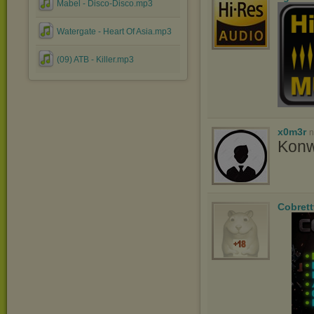
Mabel - Disco-Disco.mp3
Watergate - Heart Of Asia.mp3
(09) ATB - Killer.mp3
x0m3r
n
Konwe
Cobrett