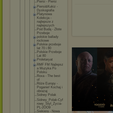
Piersi - Piersi
Piersi&K
ukiz -
Dyskogra
fia
Platynow
a
Kolekcja -
najlepsz
e z
najlepsz
ych
Pod Budą - Złote
Przeboje
polskie ballady
rockowe
Polskie przeboje
lat 70 i 80
Polskie Przeboje
Lat 80
Proletar
yat
RMF FM Najlepsz
a Muzyka Po
Polsku
Roxa - The best
of
Róże Europy -
Poganie! Kochaj i
obrażaj
Sidney Polak
Sidney_P
olak-Cyf
rowy_Sty
l_Życia-
PL-2OO9
Siekiera - Nowa