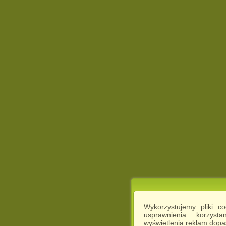
Wykorzystujemy pliki c
usprawnienia korzyst
wyświetlenia reklam dop