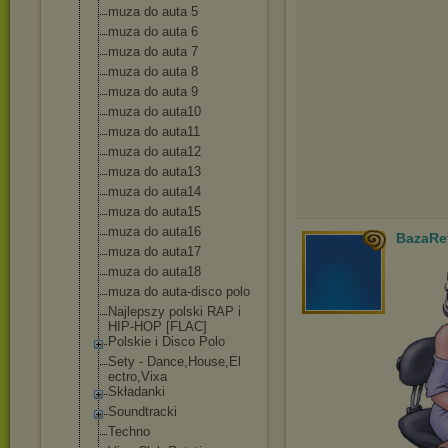
muza do auta 5
muza do auta 6
muza do auta 7
muza do auta 8
muza do auta 9
muza do auta10
muza do auta11
muza do auta12
muza do auta13
muza do auta14
muza do auta15
muza do auta16
BazaRe
muza do auta17
muza do auta18
muza do auta-disco polo
Najlepszy polski RAP i
HIP-HOP [FLAC]
Polskie i Disco Polo
Sety - Dance,House,El
ectro,Vixa
Składanki
Soundtracki
Techno