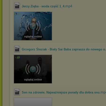
.mp4
Jerzy Zięba - woda część 1_4
oglądaj online
Grzegorz Śleziak - Biały Sai Baba zaprasza do nowego o.
oglądaj online
.mp
Sen na zdrowie. Najważniejsze porady dla dobra snu