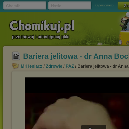
Chomik
Hasło
zapomniałem
Bariera jelitowa - dr Anna B
MrHeniacz
/
Zdrowie
/
PAZ
/ Bariera jelitowa - dr An