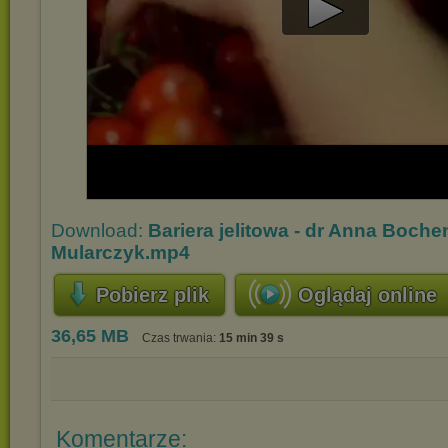
Play
Video
Download:
Bariera jelitowa - dr Anna Boche
Mularczyk.mp4
Pobierz plik
Oglądaj online
36,65 MB
Czas trwania:
15 min 39 s
Komentarze: