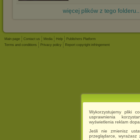
więcej plików z tego folderu..
Main page
Contact us
Media
Help
Publishers Platform
Terms and conditions
Privacy policy
Report copyright infringement
Wykorzystujemy pliki c
usprawnienia korzyst
wyświetlenia reklam dop
Jeśli nie zmienisz ust
przeglądarce, wyrażasz