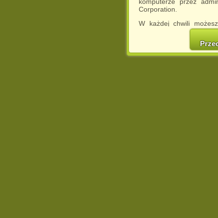
komputerze przez admin
Corporation.
W każdej chwili możesz
cookies w swojej przeglą
w naszej Pol
Prze
http://chomikuj.pl/Polity
Jednocześnie informuje
może spowodować ogr
Chomikuj.pl.
W przypadku braku twojej
prosimy o opuszczenie se
Wykorzystanie plików c
(dostosowanie reklam do
działań marketingowych).
Wyrażenie sprzeciwu spo
będzie dopasowana do Tw
wyświetlona przypadkowo
Istnieje możliwość zmian
sposób uniemożliwiając
urządzeniu końcowym. M
dokonując odpowiednich
internetowej.
Pełną informację na 