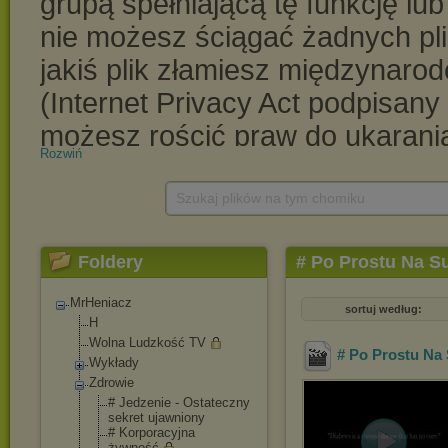
Rozwiń
Szukaj plików na tym chomiku
Foldery
# Po Prostu Na S
MrHeniacz
sortuj według:
H
Wolna Ludzkość TV
# Po Prostu Na
Wykłady
Zdrowie
# Jedzenie - Ostateczny
sekret ujawniony
# Korporacyjna
żywność