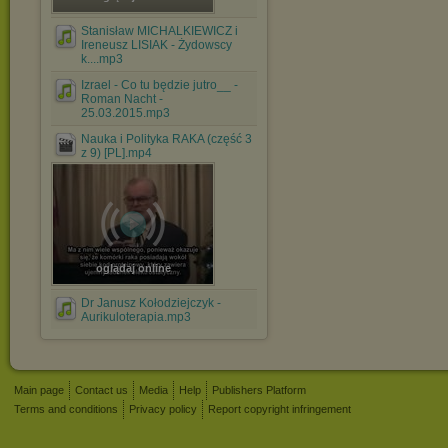
Stanisław MICHALKIEWICZ i
Ireneusz LISIAK - Żydowscy
k....mp3
Izrael - Co tu będzie jutro__ -
Roman Nacht -
25.03.2015.mp3
Nauka i Polityka RAKA (część 3
z 9) [PL].mp4
oglądaj online
Dr Janusz Kołodziejczyk -
Aurikuloterapia.mp3
Main page
Contact us
Media
Help
Publishers Platform
Terms and conditions
Privacy policy
Report copyright infringement