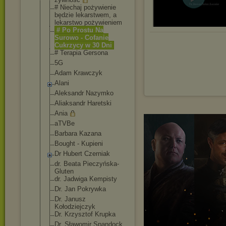
# Niechaj pożywienie
będzie lekarstwem, a
lekarstwo pożywieniem
# Po Prostu Na
Surowo - Cofanie
Cukrzycy w 30 Dni
# Terapia Gersona
5G
Adam Krawczyk
Alani
Aleksandr Nazymko
Aliaksandr Haretski
Ania
aTVBe
Barbara Kazana
Bought - Kupieni
Dr Hubert Czerniak
dr. Beata Pieczyńska-
Glu
ten
dr. Jadwiga Kempisty
Dr. Jan Pokrywka
Dr. Janusz
Kołodziejczyk
Dr. Krzysztof Krupka
Dr. Sławomir Spandock