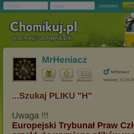
Chomik
Hasło
zapomniałem
MrHeniacz
MrHeniacz
widziany: 21.03.2
Prezent
Ulubiony
Wiadomość