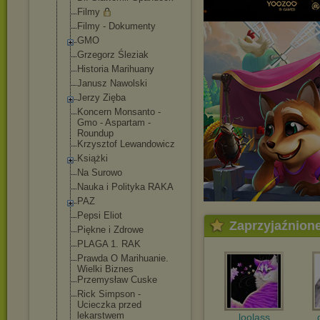
Filmy
Filmy - Dokumenty
GMO
Grzegorz Śleziak
Historia Marihuany
Janusz Nawolski
Jerzy Zięba
Koncern Monsanto -
Gmo - Aspartam -
Roundup
Krzysztof Lewandowicz
Książki
Na Surowo
Nauka i Polityka RAKA
PAZ
Pepsi Eliot
Zaprzyjaźnion
Piękne i Zdrowe
PLAGA 1. RAK
Prawda O Marihuanie.
Wielki Biznes
Przemysław Cuske
Rick Simpson -
Ucieczka przed
lekarstwem
loolass