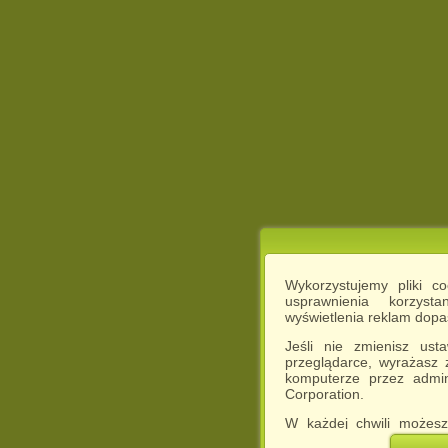
Wykorzystujemy pliki c
usprawnienia korzyst
wyświetlenia reklam dop
Jeśli nie zmienisz ust
przeglądarce, wyrażasz
komputerze przez admin
Corporation.
W każdej chwili możesz
cookies w swojej przeglą