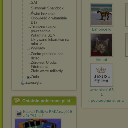
SAI
Sławomir Spandock
Świat bez raka.
Opowieść o witaminie
B17
Trucizna nasza
Limoncello
powszednia
Witamina B17-
Ukrywane lekarstwo na
raka_z
Wykłady
Zanim przeklną nas
dzieci
kkmnt
Zdrowie, Uroda,
Fitoterapia
Ziele warte miliardy
Zioła
Zwierzęta
weronisia165
1
« poprzednia strona
Ostatnio pobierane pliki
Nauka i Polityka RAKA (część 9
z 9) [PL].mp4