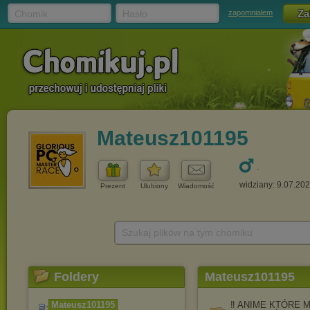
Chomik
Hasło
zapomniałem
Mateusz101195
.
widziany: 9.07.20
Prezent
Ulubiony
Wiadomość
Szukaj plików na tym chomiku
Foldery
Mateusz101195
Mateusz101195
‼ ANIME KTÓRE 