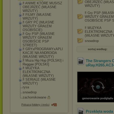
OBEJRZEĆ (WŁA
‼ ANIME KTÓRE MUSISZ
WRZUTY)
OBEJRZEĆ (WŁASNE
WRZUTY)
‼ Gry PSP (WŁAS
‼ FILMY (WŁASNE
WRZUTY GRAŁEM
WRZUTY)
OSOBIŚCIE PSP 
‼ GRY PC (WŁASNE
WRZUTY GRAŁEM
‼ MUZYKA
OSOBIŚCIE)
ELEKTRONICZNA
‼ Gry PSP (WŁASNE
(WŁASNE WRZUTY
WRZUTY GRAŁEM
snowdrop
OSOBIŚCIE PSP
STREET)
‼ GRYxPROGRAMYxAPLI
sortuj według:
KACJE NA ANDROIDA
(WŁASNE WRZUTY)
‼ Muza Hip Hop [POLSKI] i
The Strangers C
Reggae [POLSKI]
uRay.H265.AC3-A
‼ MUZYKA
ELEKTRONICZNA
(WŁASNE WRZUTY)
‼ SERIALE (WŁASNE
WRZUTY)
rysa
snowdrop
zachomikowane
generowanie podglądu
Pokazuj foldery i treści
Przeklęta woda