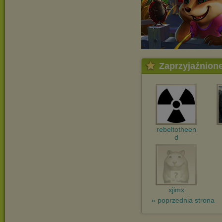
Zaprzyjaźnion
rebeltotheen
d
xjimx
« poprzednia strona