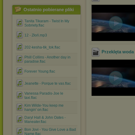
Ostatnio pobierane pliki
Tanita Tikaram - Twist In My
Sobriety.flac
12 - Złoń.mp3
202-kesha-tik_tok.flac
Przeklęta woda
Phill Collins - Another day in
paradise.flac
Forever Young.flac
Jeanette - Porque te vas.flac
Vanessa Paradis-Joe le
taxi.flac
Kim Wilde-You keep me
hangin' on.flac
Daryl Hall & John Oates -
Maneater.flac
Bon Jovi - You Give Love a Bad
Name.flac