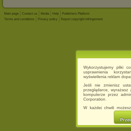
Main page
Contact us
Media
Help
Publishers Platform
Terms and conditions
Privacy policy
Report copyright infringement
Wykorzystujemy pliki c
usprawnienia korzyst
wyświetlenia reklam dop
Jeśli nie zmienisz ust
przeglądarce, wyrażasz
komputerze przez admin
Corporation.
W każdej chwili możesz
cookies w swojej przeglą
w naszej Pol
Prze
http://chomikuj.pl/Polity
Jednocześnie informuje