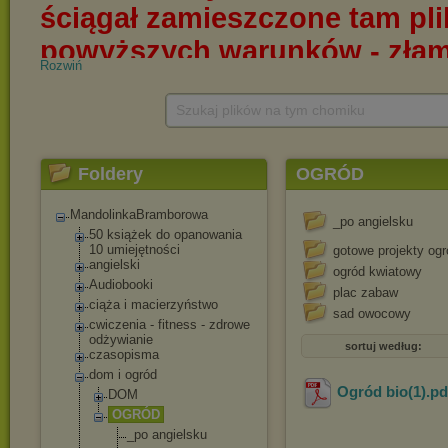
Rozwiń
Szukaj plików na tym chomiku
Foldery
OGRÓD
MandolinkaBramborowa
_po angielsku
50 książek do opanowania
10 umiejętności
gotowe projekty og
angielski
ogród kwiatowy
Audiobooki
plac zabaw
ciąża i macierzyństwo
sad owocowy
cwiczenia - fitness - zdrowe
odżywianie
sortuj według:
czasopisma
dom i ogród
Ogród bio(1)
.p
DOM
OGRÓD
_po angielsku