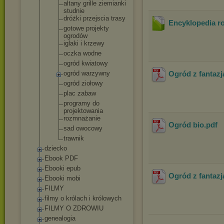
altany grille ziemianki
studnie
dróżki przejscia trasy
Encyklopedia ro
gotowe projekty
ogrodów
iglaki i krzewy
oczka wodne
ogród kwiatowy
ogród warzywny
Ogród z fantazj
ogród ziołowy
plac zabaw
programy do
projektowan
ia
rozmnażanie
Ogród bio
.pdf
sad owocowy
trawnik
dziecko
Ebook PDF
Ebooki epub
Ogród z fantazj
Ebooki mobi
FILMY
filmy o królach i królowych
FILMY O ZDROWIU
genealogia