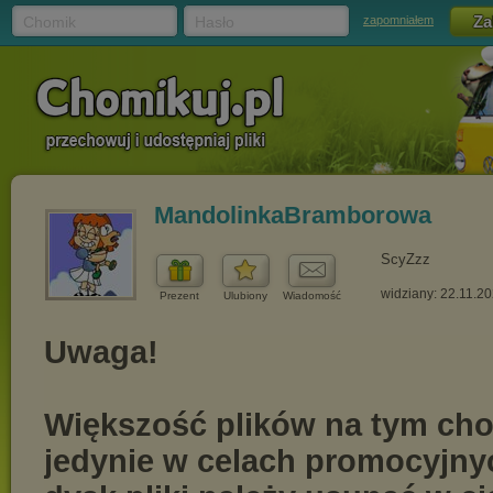
Chomik
Hasło
zapomniałem
MandolinkaBramborowa
ScyZzz
widziany: 22.11.2
Prezent
Ulubiony
Wiadomość