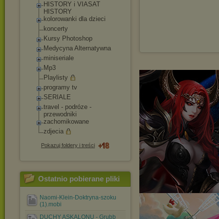
HISTORY i VIASAT
HISTORY
kolorowanki dla dzieci
koncerty
Kursy Photoshop
Medycyna Alternatywna
miniseriale
Mp3
Playlisty
programy tv
SERIALE
travel - podróze -
przewodniki
zachomikowane
zdjecia
Pokazuj foldery i treści
Ostatnio pobierane pliki
Naomi-Klein-Doktryna-szoku
(1).mobi
DUCHY ASKALONU - Grubb