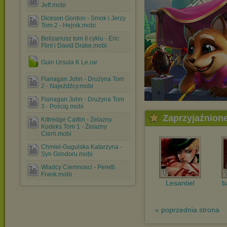
Jeff.mobi
Dickson Gordon - Smok i Jerzy
Tom 2 - Hejnik.mobi
Belizariusz tom II cyklu - Eric
Flint i David Drake.mobi
Guin Ursula K Le.rar
Flanagan John - Drużyna Tom
2 - Najeźdźcy.mobi
Flanagan John - Drużyna Tom
3 - Pościg.mobi
Zaprzyjaźnion
Kittredge Caitlin - Żelazny
Kodeks Tom 1 - Żelazny
Cierń.mobi
Chmiel-Gugulska Katarzyna -
Syn Gondoru.mobi
Wladcy Ciemnosci - Peretti
Frank.mobi
Lesantiel
b
« poprzednia strona