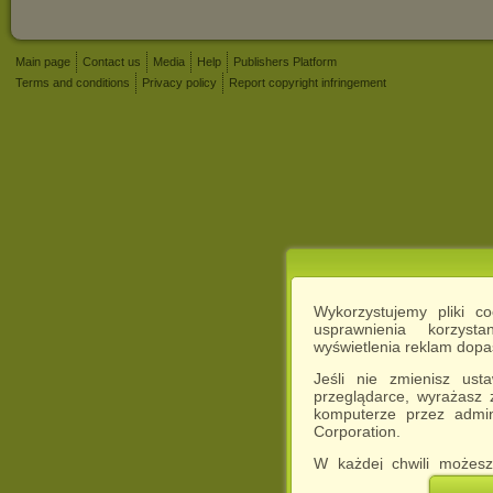
Main page
Contact us
Media
Help
Publishers Platform
Terms and conditions
Privacy policy
Report copyright infringement
Wykorzystujemy pliki c
usprawnienia korzyst
wyświetlenia reklam dop
Jeśli nie zmienisz ust
przeglądarce, wyrażasz
komputerze przez admin
Corporation.
W każdej chwili możesz
cookies w swojej przeglą