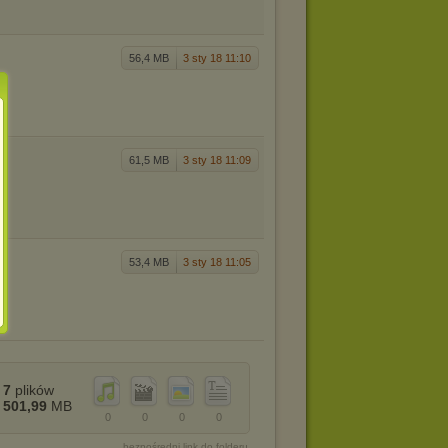
56,4 MB
3 sty 18 11:10
61,5 MB
3 sty 18 11:09
53,4 MB
3 sty 18 11:05
7
plików
501,99
MB
0
0
0
0
bezpośredni link do folderu