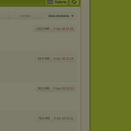
Galeria
rozmiar
data dodania
120,0 MB
3 sty 18 11:15
94,8 MB
3 sty 18 11:14
36,3 MB
3 sty 18 11:12
79,6 MB
3 sty 18 11:11