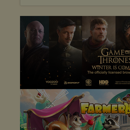
Wyrażenie sprzeciwu spowoduje, że wyświetlana Ci reklama nie
będzie dopasowana do Twoich preferencji, a będzie to reklama
wyświetlona przypadkowo.
Istnieje możliwość zmiany ustawień przeglądarki internetowej w
sposób uniemożliwiający przechowywanie plików cookies na
urządzeniu końcowym. Można również usunąć pliki cookies,
dokonując odpowiednich zmian w ustawieniach przeglądarki
internetowej.
Pełną informację na ten temat znajdziesz pod adresem
http://chomikuj.pl/PolitykaPrywatnosci.aspx
.