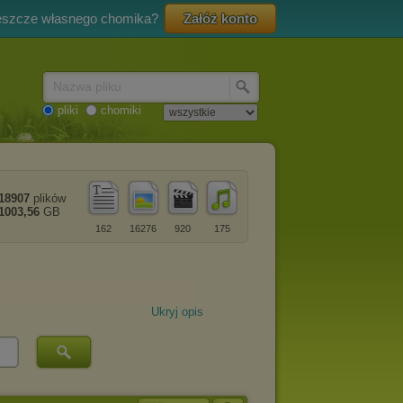
eszcze własnego chomika?
Załóż konto
Nazwa pliku
pliki
chomiki
18907
plików
1003,56
GB
162
16276
920
175
Ukryj opis