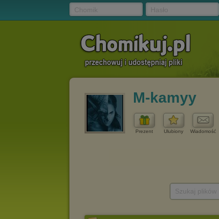
Chomik
Hasło
M-kamyy
Prezent
Ulubiony
Wiadomość
Szukaj plików