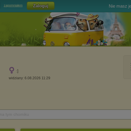
Nie masz j
zapomniałem
:]
widziany: 6.08.2026 11:29
 na tym chomiku