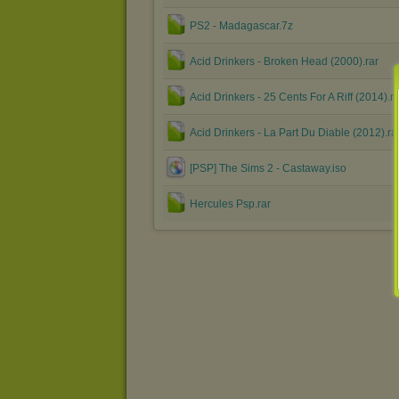
PS2 - Madagascar.7z
Acid Drinkers - Broken Head (2000).rar
Acid Drinkers - 25 Cents For A Riff (2014).ra
Acid Drinkers - La Part Du Diable (2012).ra
[PSP] The Sims 2 - Castaway.iso
Hercules Psp.rar