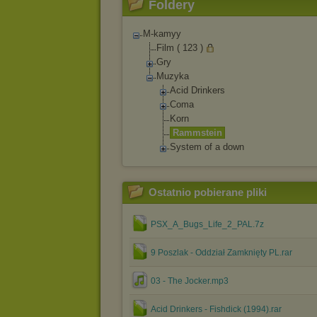
Foldery
M-kamyy
Film ( 123 )
Gry
Muzyka
Acid Drinkers
Coma
Korn
Rammstein
System of a down
Ostatnio pobierane pliki
PSX_A_Bugs_Life_2_PAL.7z
9 Poszlak - Oddział Zamknięty PL.rar
03 - The Jocker.mp3
Acid Drinkers - Fishdick (1994).rar