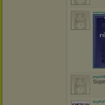
marcin
r
jegah5
Supe
GryPCP