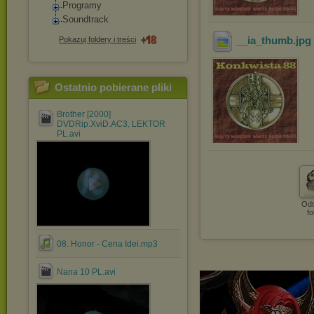
Programy
Soundtrack
__ia_thumb
.jpg
Pokazuj foldery i treści
Ostatnio pobierane pliki
Brother [2000]
DVDRip.XviD.AC3. LEKTOR
PL.avi
Odt
fo
08. Honor - Cena Idei.mp3
Nana 10 PL.avi