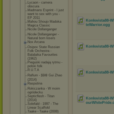
Lycaon - camera
obscura
Madmans Esprint - I just
want to sex with you -
EP 2011
Konkwista88-Wh
Mahou Shoujo Madoka
teWarrior
.ogg
Magica Classic
Nicole Dollanganger
Nicole Dollanganger -
Natural born losers
Nox Arcana
Konkwista88-Wh
Osipov State Russian
Folk Orchestra -
Balalaika Favourites
(1962)
Pieguski nadają rytmu -
polski folk
R.U.T.A
Konkwista88-Wh
Raflum - 歸棹 Gui Zhao
(2014)
Rasputina
Rokiczanka - W moim
ogródecku
Septicflesh - Titan
Konkwista88-W
(2014)
ourWhitePride
.
Solefald - 1997 - The
Linear Scaffold
Taake - Taake (2008)