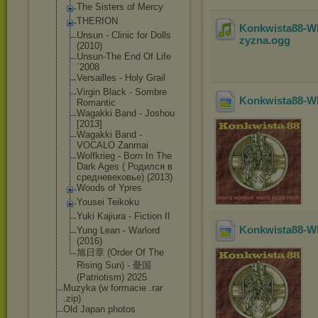
The Sisters of Mercy
THERION
Konkwista88-Wh
Unsun - Clinic for Dolls
zyzna
.ogg
(2010)
Unsun-The End Of Life
´2008
Versailles - Holy Grail
Virgin Black - Sombre
Konkwista88-W
Romantic
Wagakki Band - Joshou
[2013]
Wagakki Band -
VOCALO Zanmai
Wolfkrieg - Born In The
Dark Ages ( Родился в
средневековье) (2013)
Woods of Ypres
Yousei Teikoku
Yuki Kajiura - Fiction II
Konkwista88-W
Yung Lean - Warlord
(2016)
旭日章 (Order Of The
Rising Sun) - 憂国
(Patriotism) 2025
Muzyka (w formacie .rar
.zip)
Old Japan photos