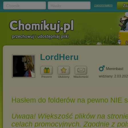
Chomik
Hasło
zapomniałem
LordHeru
Merenbast
widziany: 2.03.20
Prezent
Ulubiony
Wiadomość