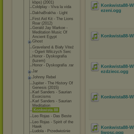
kbps) (2001)
Konkwista88-Wh
Coldplay - Viva la vida
ezeni
.ogg
DakhaBrakha - Light
First Aid Kit - The Lions
Roar (2012)
Gerald Jay Markoe -
Meditation Music Of
Konkwista88-W
Ancient Egypt
Ghost
Graveland & Biały Viteź
- Ogień Wilczych Serc
Honor - Dyskografia
(luzem)
Honor - Dyskografia .rar
Konkwista88-W
Jar
ezdziecc
.ogg
Johnny Rebel
Jupiter - The History Of
Genesis (2015)
Karl Sanders - Saurian
Exorcisms
Konkwista88-Wh
Karl Sanders - Saurian
Meditation
Konkwista 88
Leo Rojas - Das Beste
Leo Rojas - Spirit of the
Hawk
Konkwista88-Wh
Ludola - Przedwiośnie
liwosc
.ogg