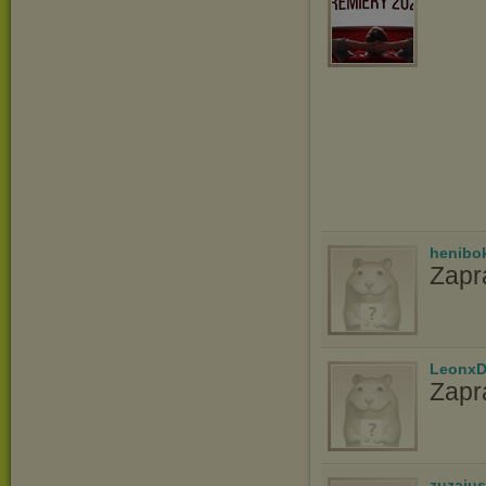
henibo
Zapr
LeonxD
Zapr
zuzaju