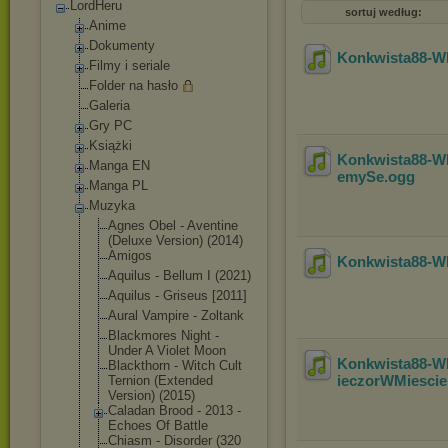
LordHeru
sortuj według:
Anime
Dokumenty
Konkwista88-Wh
Filmy i seriale
Folder na hasło
Galeria
Gry PC
Książki
Konkwista88-Wh
Manga EN
emySe
.ogg
Manga PL
Muzyka
Agnes Obel - Aventine
(Deluxe Version) (2014)
Amigos
Konkwista88-Wh
Aquilus - Bellum I (2021)
Aquilus - Griseus [2011]
Aural Vampire - Zoltank
Blackmores Night -
Under A Violet Moon
Konkwista88-W
Blackthorn - Witch Cult
ieczorWMiescie
Ternion (Extended
Version) (2015)
Caladan Brood - 2013 -
Echoes Of Battle
Chiasm - Disorder (320