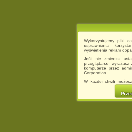
Wykorzystujemy pliki c
usprawnienia korzyst
wyświetlenia reklam dop
Jeśli nie zmienisz ust
przeglądarce, wyrażasz
komputerze przez admin
Corporation.
W każdej chwili możesz
cookies w swojej przeglą
w naszej Pol
Prze
http://chomikuj.pl/Polity
Jednocześnie informuje
może spowodować ogr
Chomikuj.pl.
W przypadku braku twojej
prosimy o opuszczenie se