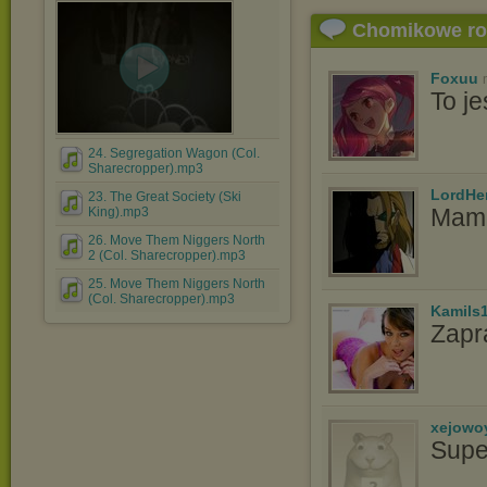
Chomikowe r
Foxuu
To j
24. Segregation Wagon (Col.
Sharecropper).mp3
LordHe
23. The Great Society (Ski
Mam 
King).mp3
26. Move Them Niggers North
2 (Col. Sharecropper).mp3
25. Move Them Niggers North
(Col. Sharecropper).mp3
Kamils
Zapr
xejowo
Supe