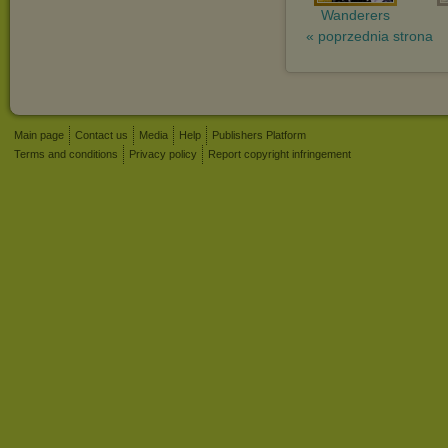
Wanderers
« poprzednia strona
Main page
Contact us
Media
Help
Publishers Platform
Terms and conditions
Privacy policy
Report copyright infringement