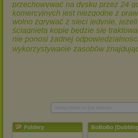
Szukaj plików na tym chomiku
Foldery
BoBoBo [Dubbing