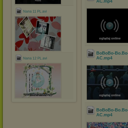
AC
.mp4
Nana 11 PL.avi
oglądaj online
BoBoBo-Bo.Bo-
AC
.mp4
Nana 12 PL.avi
oglądaj online
BoBoBo-Bo.Bo-
AC
.mp4