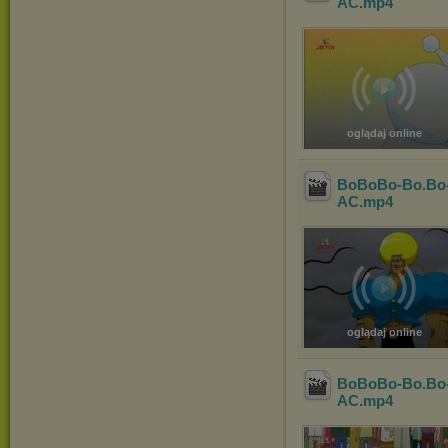
AC
.mp4
oglądaj online
BoBoBo-Bo.Bo-
AC
.mp4
oglądaj online
BoBoBo-Bo.Bo-
AC
.mp4