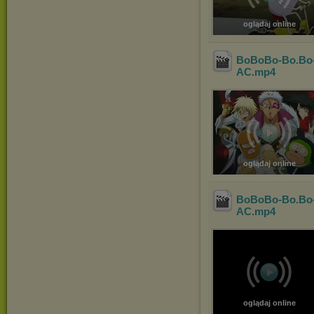
oglądaj online
BoBoBo-Bo.Bo-
AC
.mp4
oglądaj online
BoBoBo-Bo.Bo-
AC
.mp4
oglądaj online