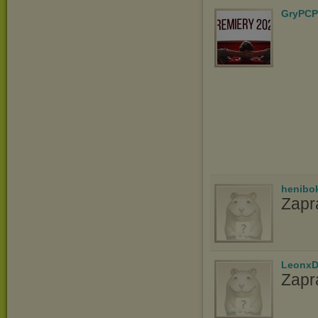
GryPCP
henibo
Zapr
LeonxD
Zapr