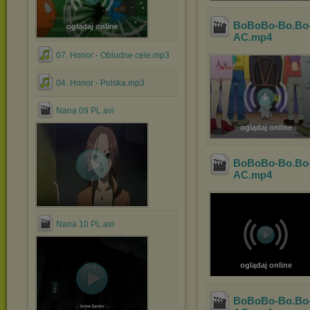
BoBoBo-Bo.Bo-
oglądaj online
AC
.mp4
07. Honor - Obludne cele.mp3
04. Honor - Polska.mp3
Nana 09 PL.avi
oglądaj online
BoBoBo-Bo.Bo-
AC
.mp4
Nana 10 PL.avi
oglądaj online
BoBoBo-Bo.Bo-