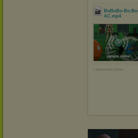
BoBoBo-Bo.Bo-
AC
.mp4
oglądaj online
« poprzednia strona