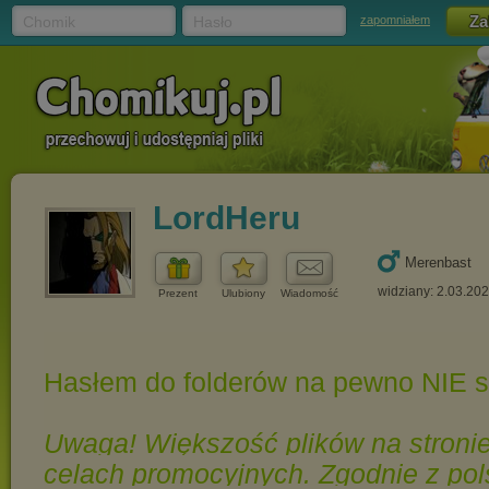
Chomik
Hasło
zapomniałem
LordHeru
Merenbast
widziany: 2.03.20
Prezent
Ulubiony
Wiadomość