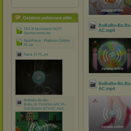
oglądaj online
Ostatnio pobierane pliki
BoBoBo-Bo.Bo-
TES III Morrowind GOTY
AC
.mp4
Spolszczenie.zip
SpellForce - Platinum Edition
PL.rar
Nana 15 PL.avi
oglądaj online
BoBoBo-Bo.Bo-
AC
.mp4
BoBoBo-Bo.Bo-
BoBo.26.TV.H264.AAC.PL-
Dub.Bizanc-BTV-AC.mp4
oglądaj online