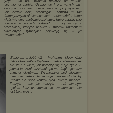
ryzyko, ale bez wahania śpieszy na ratunek
nieznajomej osobie. Osobie, do której natychmiast
zaczyna odczuwać niebezpieczne przyciąganie...
Jak będzie dalej przebiegać, zawarta w tak
dramatycznych okolicznościach, znajomość? I komu
właściwie grozi niebezpieczeństwo, które ustawicznie
powraca w wizjach Isabelli? Kim są osoby z
przeszłości, których uczucia i strzępki rozmów w
określonych sytuacjach pojawiają się w jej
świadomości?
Wybieram miłość 02 - McAdams Molly Ciąg
dalszy bestsellera Wybieram ciebie Wydawało mi
się, że już wiem, jak potoczy się moje życie. A
jednak los zaskoczył mnie po raz drugi – jeszcze
bardziej okrutnie... Wychowana pod kloszem
osiemnastoletnia Harper wyjechała na studia, by
uwolnić się spod kontroli ojca, oficera marines.
Zaczęła – tak jak marzyła - żyć własnym
życiem, lecz przekonała się, że dorosłość nie
jest taka prosta