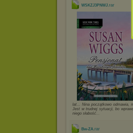
.rar
WSKZJ3PNWJ
lat… Nina początkowo odmawia, 
Jest w trudnej sytuacji, bo wpra
niego słabość...
.rar
Bw-ZA