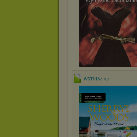
.rar
WSTH1Nc