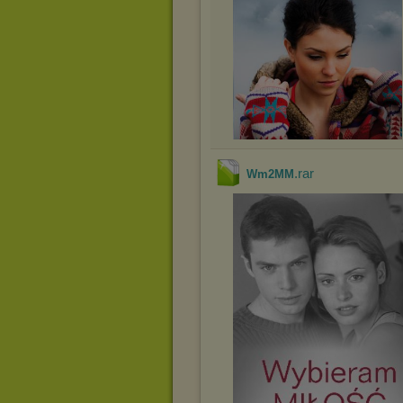
.rar
Wm2MM