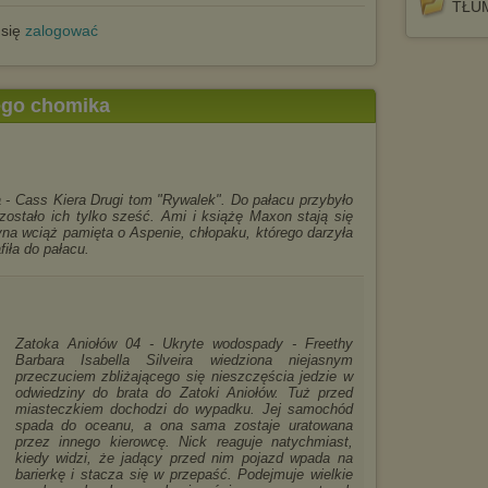
TŁUM
 się
zalogować
tego chomika
ta - Cass Kiera Drugi tom "Rywalek". Do pałacu przybyło
 zostało ich tylko sześć. Ami i książę Maxon stają się
yna wciąż pamięta o Aspenie, chłopaku, którego darzyła
fiła do pałacu.
Zatoka Aniołów 04 - Ukryte wodospady - Freethy
Barbara Isabella Silveira wiedziona niejasnym
przeczuciem zbliżającego się nieszczęścia jedzie w
odwiedziny do brata do Zatoki Aniołów. Tuż przed
miasteczkiem dochodzi do wypadku. Jej samochód
spada do oceanu, a ona sama zostaje uratowana
przez innego kierowcę. Nick reaguje natychmiast,
kiedy widzi, że jadący przed nim pojazd wpada na
barierkę i stacza się w przepaść. Podejmuje wielkie