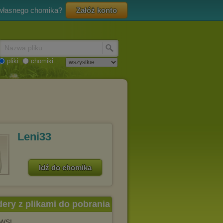
 własnego chomika?
Załóż konto
Nazwa pliku
pliki
chomiki
Leni33
Idź do chomika
dery z plikami do pobrania
EWS!