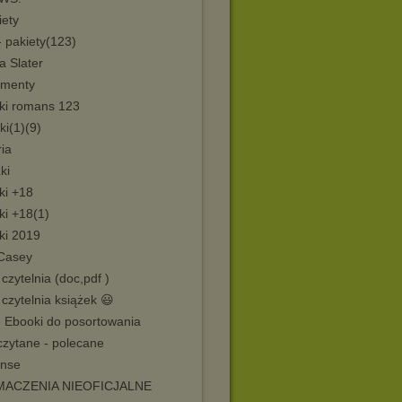
iety
 pakiety(123)
a Slater
menty
ki romans 123
i(1)(9)
ia
ki
ki +18
ki +18(1)
ki 2019
 Casey
czytelnia (doc,pdf )
czytelnia książek 😃
 Ebooki do posortowania
czytane - polecane
nse
MACZENIA NIEOFICJALNE