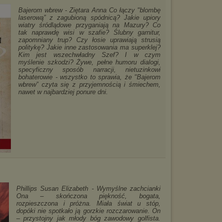
Bajerom wbrew - Ziętara Anna Co łączy "blombę
laserową” z zagubioną spódnicą? Jakie upiory
wiatry śródlądowe przyganiają na Mazury? Co
tak naprawdę wisi w szafie? Ślubny garnitur,
zapomniany trup? Czy łosie uprawiają strusią
politykę? Jakie inne zastosowania ma superklej?
Kim jest wszechwładny Szef? I w czym
myślenie szkodzi? Żywe, pełne humoru dialogi,
specyficzny sposób narracji, nietuzinkowi
bohaterowie - wszystko to sprawia, że "Bajerom
wbrew” czyta się z przyjemnością i śmiechem,
nawet w najbardziej ponure dni.
Phillips Susan Elizabeth - Wymyślne zachcianki
Ona – skończona piękność, bogata,
rozpieszczona i próżna. Miała świat u stóp,
dopóki nie spotkało ją gorzkie rozczarowanie. On
– przystojny jak młody bóg zawodowy golfista.