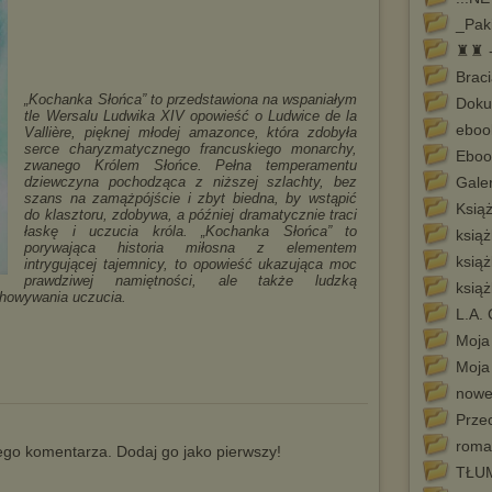
_Pak
♜♜ -
Braci
„Kochanka Słońca” to przedstawiona na wspaniałym
Doku
tle Wersalu Ludwika XIV opowieść o Ludwice de la
eboo
Vallière, pięknej młodej amazonce, która zdobyła
serce charyzmatycznego francuskiego monarchy,
Ebook
zwanego Królem Słońce. Pełna temperamentu
dziewczyna pochodząca z niższej szlachty, bez
Galer
szans na zamążpójście i zbyt biedna, by wstąpić
Książ
do klasztoru, zdobywa, a później dramatycznie traci
łaskę i uczucia króla. „Kochanka Słońca” to
książ
porywająca historia miłosna z elementem
książ
intrygującej tajemnicy, to opowieść ukazująca moc
prawdziwej namiętności, ale także ludzką
książ
chowywania uczucia.
L.A.
Moja 
Moja 
nowe
Prze
roma
go komentarza. Dodaj go jako pierwszy!
TŁU