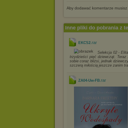
Aby dodawać komentarze musisz
Inne pliki do pobrania z 
.rar
EKCS2
Selekcja 02 - Eli
trzydzieści pięć dziewcząt. Teraz
sobie coraz bliżsi, jednak dziewcz
szczerą miłością jeszcze zanim tra
.rar
ZA04-Uw-FB