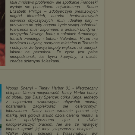
Miał mnóstwo problemów, ale spotkanie Franceski
wydaje się początkiem największego... Susan
Elizabeth Phillips – zdobywczyni prestiżowych
nagród literackich, autorka bestsellerowych
powieści obyczajowych, m.in. Idealnej pary –
przewraca do góry nogami życie swojej bohaterki.
Francesca musi zapomnieć o urokach Londynu i
przepychu Nowego Jorku, o sukniach Armaniego,
futrach Fendiego i butach Valentina. Przed nią
bezdroża Luizjany, pustynna mieścina w Teksasie
i odkrycie, że bywają kłopoty większe niż odprysk
lakieru na paznokciu. Że życie jest pełne
niespodzianek, los bywa kapryśny, a miłość
chadza dziwnymi ścieżkami…
Woods Sherryl - Trinity Harbor 01 - Niegrzeczny
chłopiec Urocza miejscowość Trinity Harbor huczy
od plotek, gdy Daisy Spencer, córka Kinga, jednego
z najbardziej szacownych obywateli miasta,
postanawia zaopiekować się osieroconym
łobuziakiem. Daisy chce wreszcie poczuć się
matką, jest gotowa stawić czoła całemu miastu, a
także apodyktycznemu ojcu i dwóm
nadopiekuńczym braciom. Nie wie, że najwięcej
kłopotu sprawi jej inny „niegrzeczny chłopiec” –
Walker Ames, policjant z Waszyngtonu, wuj