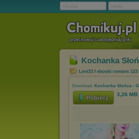
Chomik
Hasło
Kochanka Słońc
Leni33
/
ebooki romans 123
Download:
Kochanka Słońca - G
3,26 MB
Pobierz