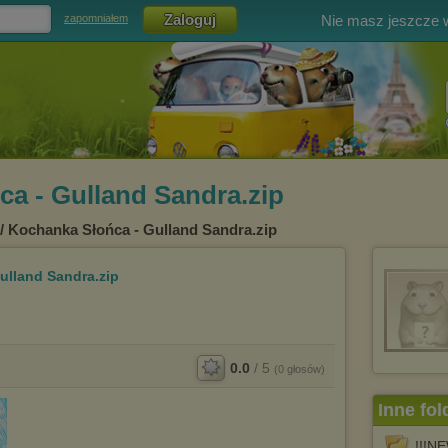
Nie masz jeszcze
zapomniałem
a - Gulland Sandra.zip
/ Kochanka Słońca - Gulland Sandra.zip
ulland Sandra.zip
0.0
/
5
(
0
głosów)
Inne fol
!!!N