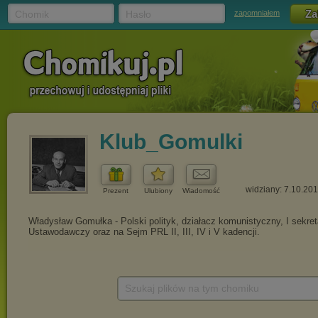
Chomik
Hasło
zapomniałem
Klub_Gomulki
widziany: 7.10.20
Prezent
Ulubiony
Wiadomość
Szukaj plików na tym chomiku