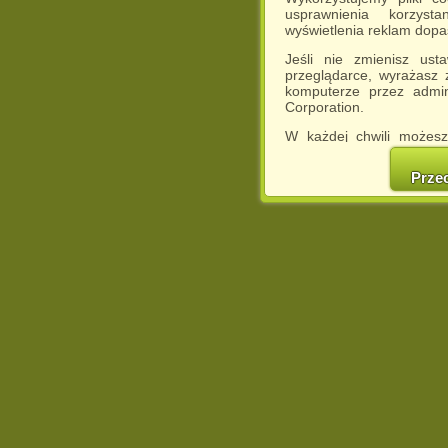
usprawnienia korzyst
wyświetlenia reklam dop
Jeśli nie zmienisz ust
przeglądarce, wyrażasz
komputerze przez admin
Corporation.
W każdej chwili możesz
cookies w swojej przeglą
w naszej Pol
Prze
http://chomikuj.pl/Polity
Jednocześnie informuje
może spowodować ogr
Chomikuj.pl.
W przypadku braku twojej
prosimy o opuszczenie se
Wykorzystanie plików c
(dostosowanie reklam do
działań marketingowych).
Wyrażenie sprzeciwu spo
będzie dopasowana do Tw
wyświetlona przypadkowo
Istnieje możliwość zmian