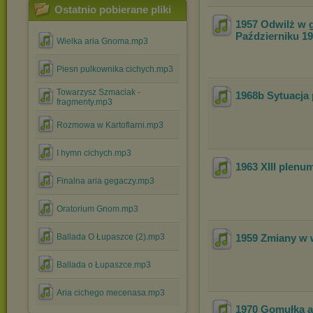
Ostatnio pobierane pliki
1957 Odwilż w 
Październiku 1
Wielka aria Gnoma.mp3
Piesn pulkownika cichych.mp3
Towarzysz Szmaciak -
1968b Sytuacja p
fragmenty.mp3
Rozmowa w Kartoflarni.mp3
I hymn cichych.mp3
1963 XIII plenu
Finalna aria gegaczy.mp3
Oratorium Gnom.mp3
Ballada O Łupaszce (2).mp3
1959 Zmiany w w
Ballada o Łupaszce.mp3
Aria cichego mecenasa.mp3
1970 Gomułka a