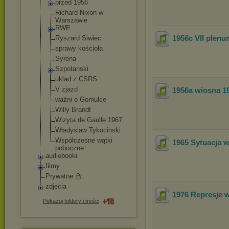
przed 1956
Richard Nixon w
Warszawie
RWE
1956c VII plenu
Ryszard Siwiec
sprawy kościoła
Syrena
Szpotanski
uklad z CSRS
V zjazd
1956a wiosna 1
ważni o Gomulce
Willy Brandt
Wizyta de Gaulle 1967
Władyslaw Tykocinski
Współczesne wątki
1965 Sytuacja w
poboczne
audiobooki
filmy
Prywatne
zdjęcia
1976 Represje 
Pokazuj foldery i treści