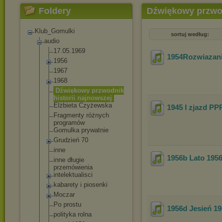
Foldery
Dźwiękowy przwod
Klub_Gomulki
sortuj według:
audio
17.05.1969
1954Rozwiazan
1956
1967
1968
Dźwiękowy przwodnik
historii najnowszej
Elżbieta Czyżewska
1945 I zjazd PP
Fragmenty różnych
programów
Gomulka prywatnie
Grudzień 70
inne
1956b Lato 195
inne długie
przemówienia
intelektualisc
i
kabarety i piosenki
Moczar
Po prostu
1956d Jesień 1
polityka rolna