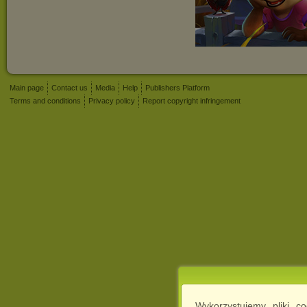
Main page
Contact us
Media
Help
Publishers Platform
Terms and conditions
Privacy policy
Report copyright infringement
Wykorzystujemy pliki c