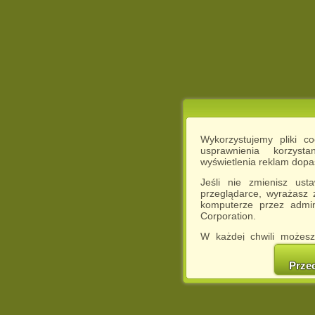
Wykorzystujemy pliki c
usprawnienia korzyst
wyświetlenia reklam dop
Jeśli nie zmienisz ust
przeglądarce, wyrażasz
komputerze przez admin
Corporation.
W każdej chwili możesz
cookies w swojej przeglą
w naszej Pol
Prze
http://chomikuj.pl/Polity
Jednocześnie informuje
może spowodować ogr
Chomikuj.pl.