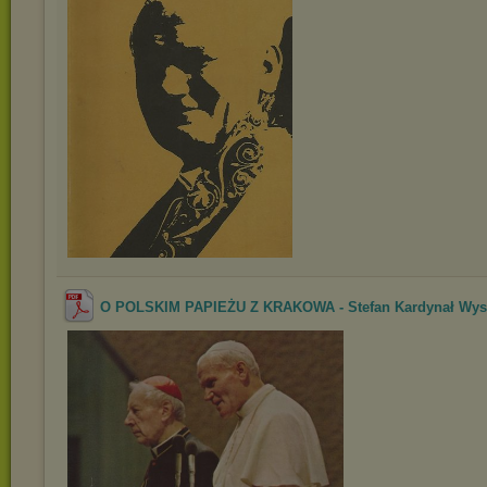
O POLSKIM PAPIEŻU Z KRAKOWA - Stefan Kardynał Wys