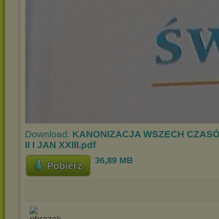
Download:
KANONIZACJA WSZECH CZASÓ
II I JAN XXIII.pdf
36,89 MB
Pobierz