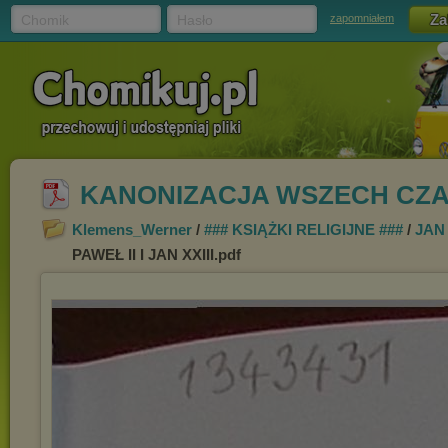
Chomik
Hasło
zapomniałem
KANONIZACJA WSZECH CZASÓW
Klemens_Werner
/
### KSIĄŻKI RELIGIJNE ###
/
JAN 
PAWEŁ II I JAN XXIII.pdf