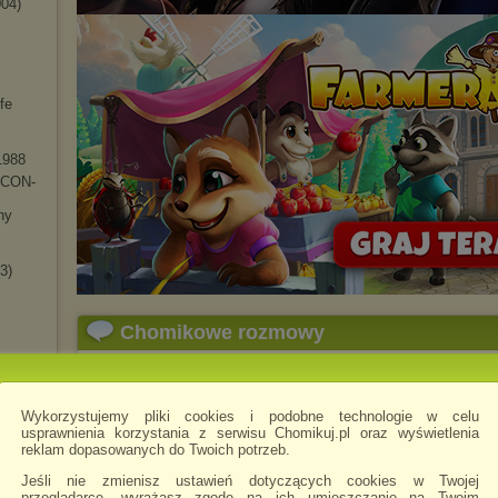
04)
fe
1988
- CON-
hy
3)
Chomikowe rozmowy
Back2Rave
napisano 15.04.2025 20:29
Wykorzystujemy pliki cookies i podobne technologie w celu
usprawnienia korzystania z serwisu Chomikuj.pl oraz wyświetlenia
reklam dopasowanych do Twoich potrzeb.
Jeśli nie zmienisz ustawień dotyczących cookies w Twojej
herapy
przeglądarce, wyrażasz zgodę na ich umieszczanie na Twoim