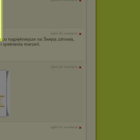
zgłoś do usunięcia
, co najpiękniejsze na Święta zdrowia,
 i spełnienia marzeń.
zgłoś do usunięcia
zgłoś do usunięcia