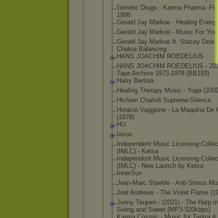
Genetic Drugs - Karma Pharma -FL
1998
Gerald Jay Markoe - Healing Energ
Gerald Jay Markoe - Music For Yog
Gerald Jay Markoe ft. Stacey Dean 
Chakra Balancing
HANS JOACHIM ROEDELIUS
HANS JOACHIM ROEDELIUS - 201
Tape Archive 1973-1978 (BB193)
Harry Bertoia
Healing Therapy Music - Yoga (2000
Hicham Chahidi Supreme-Silenc
e
Horacio Vaggione - La Maquina De 
(1978)
HU
Iasos
Independent Music Licensing Collec
(IMLC) - Ketsa
Independent Music Licensing Collec
(IMLC) - New Launch by Ketsa
InnerSun
Jean-Marc Staehle - Anti-Stress Mu
Joel Andrews - The Violet Flame (1
Jonny Teupen - (2021) - The Harp in
Swing and Sweet (MP3-320kbps)
Karma Cosmic - Music for Tantra &