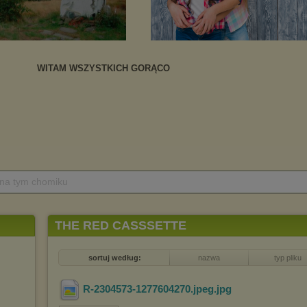
 na tym chomiku
THE RED CASSSETTE
sortuj według:
nazwa
typ pliku
R-2304573-1277604270.jpeg
.jpg