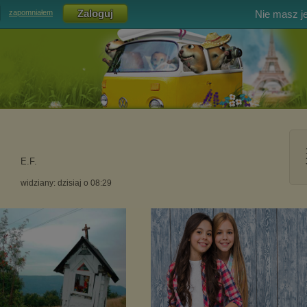
Nie masz j
zapomniałem
E.F.
widziany: dzisiaj o 08:29