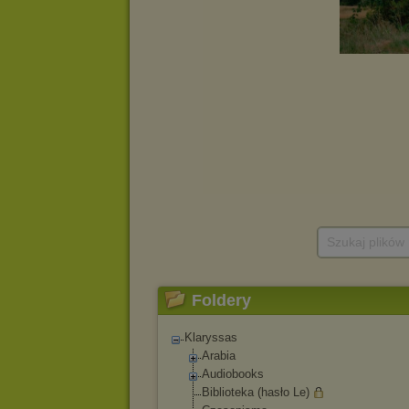
Szukaj plików
Foldery
Klaryssas
Arabia
Audiobooks
Biblioteka (hasło Le)