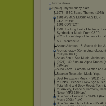
Różne dzieje
Spokój umysłu duszy ciała
1978 - BBC Space Themes (1978)
1981 ASMUS MUSIK AUS DER
GRAUZONE
1981 CONTEXT
1991, Looking East - Electronic Eas
Synthesizer Music From ČSFR
2020 - Louie Vega - Elements Of Li
A.C. Monteneiro
Anima Adversa - El Sueno de los J
Aromatherapy (Kompletna relaxacni
muzyka 10CD)
Asian Zen： Spa Music Meditation 
(2021) - 40 Binaural Alpha Drones 
320kbps)
Aurio Corra - Catedral Mistica (2003
Balance-Relaxa
tion Music-Yoga
Best Relaxation Music - (2021) - 1
to Relax - Peaceful New Age Music 
Total Mind and Body Reset, Techni
for Anxiety, Peace & Harmony, Heal
Noise (MP3-320kbps)
Blue Sun - Festival 1970-1971 (Ka
Music 2006) FLAC
Blue Sun And Jytte Pilloni - It's All