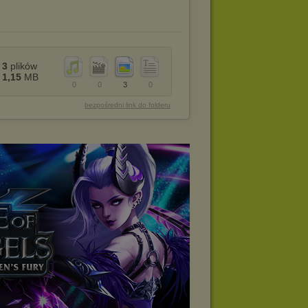
3
plików
1,15
MB
0
0
3
0
bezpośredni link do folderu