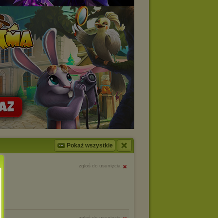
Pokaż wszystkie
zgłoś do usunięcia
zgłoś do usunięcia