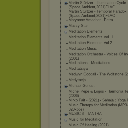
Martin Stürtzer - Illumination Cycle
(Space,Ambient
,2021)FLAC
Martin Stürtzer - Temporal Paradox
(Space,Ambient
,2021)FLAC
Maryanne Amacher - Petra
Mazzy Star
Meditation Elements
Meditation Elements Vol. 1
Meditation Elements Vol.2
Meditation Music
Meditation Orchestra - Voices Of In
(2001)
Meditations - Meditations
Meditatsiya
Medwyn Goodall - The Wolfstone (2
Medytacja
Michael Genest
Michel Pépé & Logos - Harmonia Te
(2006)
Mirko Fait - (2021) - Sahaja：Yoga
Music Therapy for Meditation (MP3-
320kbps)
MUSIC 8 - TANTRA
Music for Meditation
Music Of Healing (2021)