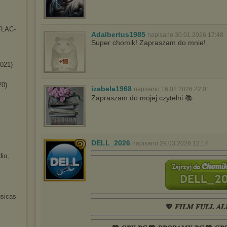
-FLAC-
Adalbertus1985
napisano 30.01.2026 17:48
Super chomik! Zapraszam do mnie!
2021)
20)
izabela1968
napisano 16.02.2026 22:01
Zapraszam do mojej czytelni 📚
DELL_2026
napisano 29.03.2026 12:17
dio,
úsicas
💖 𝑭𝑰𝑳𝑴 𝑭𝑼𝑳𝑳 𝑨𝑳