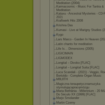
Meditation (2004)
Karmacosmic - Music For Tantra &
Meditation
Kataxu - Ancestral Mysteries - CD
2021
Kraftwerk Hits 2008
Krishna Das
Kumasi - Live at Marigny Studios (
Kygo
Lars Marco - Garden In Heaven (20
Latin chants for meditation
Life Is... Dimensions (2005)
LIGICIMAIN
LIGMODEX
Longital ‎– Divoko [FLAC]
Longital ‎– Longital Suita [FLAC]
Luca Scandali - (2021) - Veggio, Ro
Bertoldo - Complete Organ Music
M8L8TH
Magiczna teraupetycznam
uzyka
stymulującapra
cęmózgu
Maria Bethânia - Millennium - 20 M
Do Século XX (1999) [FLAC]
Marjo Smolander
Martin Czerny