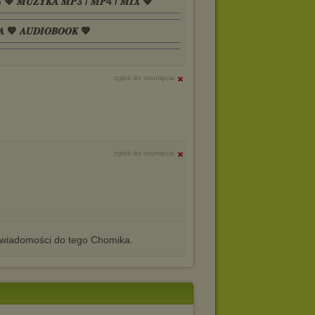
𝑺 💖 𝑴𝑼𝒁𝒀𝑲𝑨 𝑴𝑷3 / 𝑴𝑷4 / 𝑴𝑰𝑿 💖
𝑨 💖 𝑨𝑼𝑫𝑰𝑶𝑩𝑶𝑶𝑲 💖
zgłoś do usunięcia
zgłoś do usunięcia
iadomości do tego Chomika.