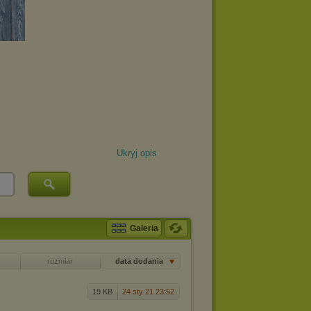
Ukryj opis
Galeria
rozmiar
data dodania
19 KB
24 sty 21 23:52