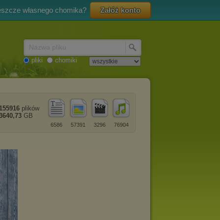
eszcze własnego chomika?
Załóż konto
Nazwa pliku
pliki
chomiki
155916
plików
3640,73
GB
6586
57391
3296
76904