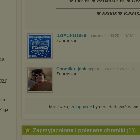
💖 𝑮𝑹𝒀 𝑷𝑪 💖 𝑷𝑹𝑶𝑹𝑨𝑴𝒀 𝑷𝑪 💖 𝑮𝑷
💖 𝑬𝑩𝑶𝑶𝑲 💖 𝑬-𝑷𝑹𝑨𝑺
DZIACHO1966
napisano 20.06.2026 07:51
Zapraszam
dia
Chomikuj.jack
napisano 25.07.2026 21:27
Zapraszam
021)
rra
Musisz się
zalogować
by móc dodawać nowe w
 Raga
Zaprzyjaźnione i polecane chomiki
(28)