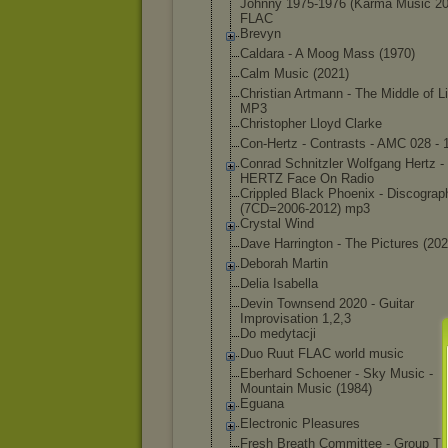
Johnny 1975-1976 (Karma Music 20
FLAC
Brevyn
Caldara - A Moog Mass (1970)
Calm Music (2021)
Christian Artmann - The Middle of Li
MP3
Christopher Lloyd Clarke
Con-Hertz - Contrasts - AMC 028 - 
Conrad Schnitzler Wolfgang Hertz 
HERTZ Face On Radio
Crippled Black Phoenix - Discograp
(7CD=2006-2012
) mp3
Crystal Wind
Dave Harrington - The Pictures (202
Deborah Martin
Delia Isabella
Devin Townsend 2020 - Guitar
Improvisation 1,2,3
Do medytacji
Duo Ruut FLAC world music
Eberhard Schoener - Sky Music -
Mountain Music (1984)
Eguana
Electronic Pleasures
Fresh Breath Committee - Group T