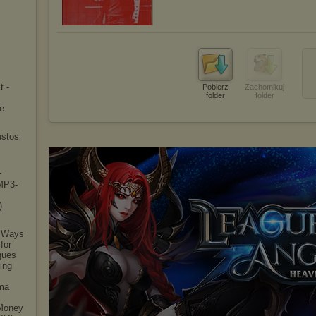
t -
Pobierz
Zachomikuj
folder
folder
fe
ustos
-
(MP3-
)
5 Ways
for
ques
ing
rma
 Money