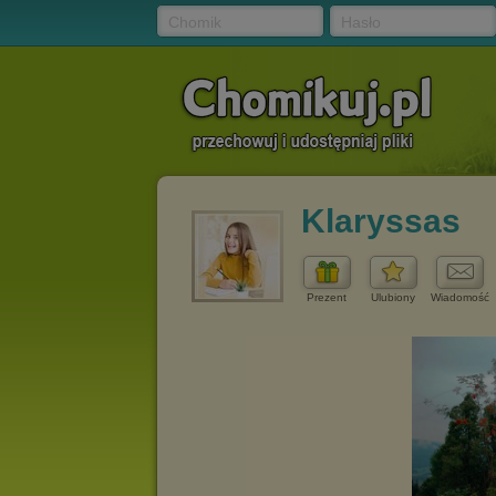
Chomik
Hasło
Klaryssas
Prezent
Ulubiony
Wiadomość