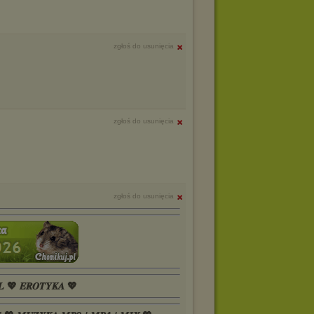
zgłoś do usunięcia
zgłoś do usunięcia
zgłoś do usunięcia
𝑳 💖 𝑬𝑹𝑶𝑻𝒀𝑲𝑨 💖