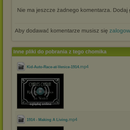
Nie ma jeszcze żadnego komentarza. Dodaj g
Aby dodawać komentarze musisz się
zalogo
Inne pliki do pobrania z tego chomika
.mp4
Kid-Auto-Race-at-Venice-1914
oglądaj online
.mp4
1914 - Making A Living