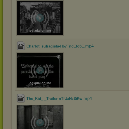
oglądaj online
.mp4
Charlot_sufragista-H67TncEfo5E
oglądaj online
.mp4
The_Kid_-_Trailer-nTlUxNzt5Kw