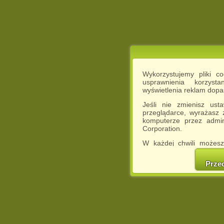
Wykorzystujemy pliki c
usprawnienia korzyst
wyświetlenia reklam dop
Jeśli nie zmienisz ust
przeglądarce, wyrażasz
komputerze przez admin
Corporation.
W każdej chwili możesz
cookies w swojej przeglą
w naszej Pol
Prze
http://chomikuj.pl/Polity
Jednocześnie informuje
może spowodować ogr
Chomikuj.pl.
W przypadku braku twojej
prosimy o opuszczenie se