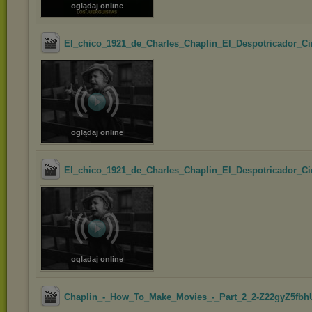
oglądaj online
El_chico_1921_de_Charles_Chaplin_El_Despotricador_Cin
oglądaj online
El_chico_1921_de_Charles_Chaplin_El_Despotricador_Cin
oglądaj online
Chaplin_-_How_To_Make_Movies_-_Part_2_2-Z22gyZ5fbh