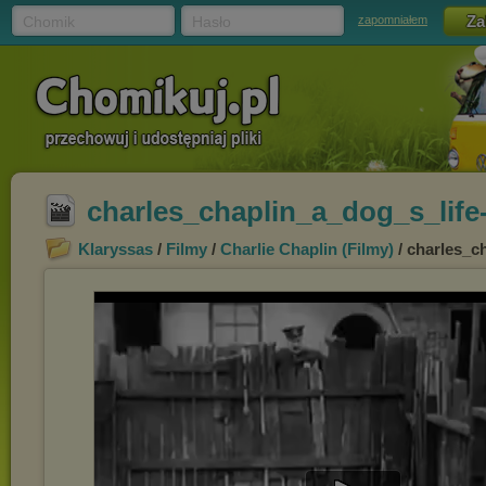
Chomik
Hasło
zapomniałem
charles_chaplin_a_dog_s_lif
Klaryssas
/
Filmy
/
Charlie Chaplin (Filmy)
/ charles_c