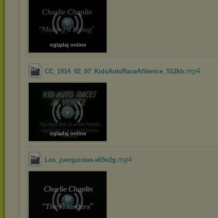
oglądaj online
.mp4
CC_1914_02_07_KidsAutoRaceAtVenice_512kb
oglądaj online
.mp4
Los_juerguistas-x65v2g