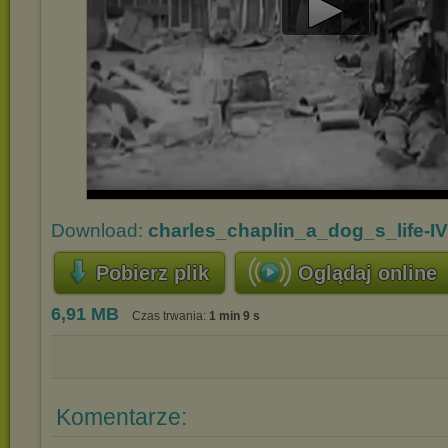
Play
Video
Download:
charles_chaplin_a_dog_s_life-
Pobierz plik
Oglądaj online
6,91 MB
Czas trwania:
1 min 9 s
Komentarze: