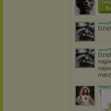
mona7
Dzięk
mona7
Dzię
najpi
najw
marz
TRADIT