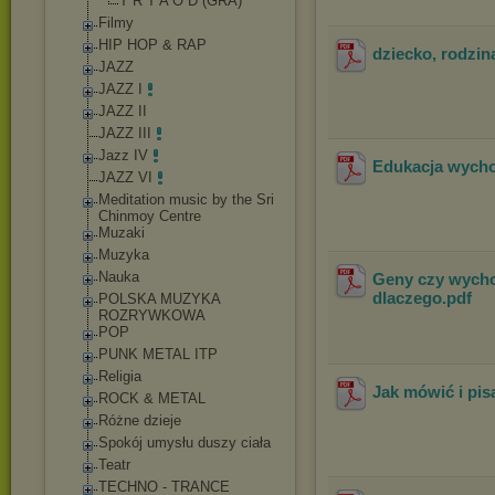
T R T A O D (GRA)
Filmy
HIP HOP & RAP
dziecko, rodzi
JAZZ
JAZZ I
JAZZ II
JAZZ III
Jazz IV
Edukacja wych
JAZZ VI
Meditation music by the Sri
Chinmoy Centre
Muzaki
Muzyka
Nauka
Geny czy wycho
dlaczego
.pdf
POLSKA MUZYKA
ROZRYWKOWA
POP
PUNK METAL ITP
Religia
Jak mówić i pi
ROCK & METAL
Różne dzieje
Spokój umysłu duszy ciała
Teatr
TECHNO - TRANCE