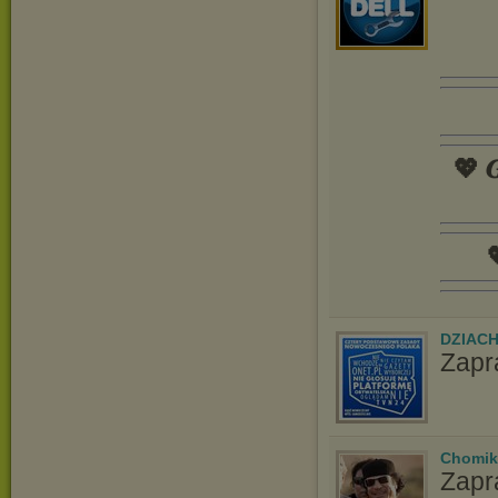
💖 𝑮

DZIAC
Zapr
Chomik
Zapr