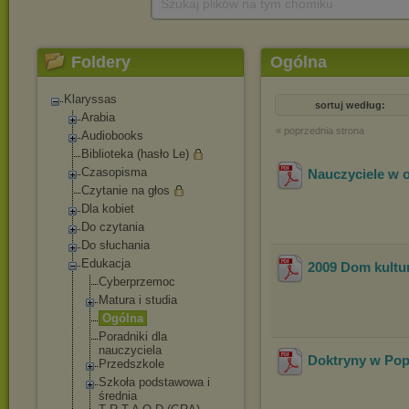
Szukaj plików na tym chomiku
Foldery
Ogólna
Klaryssas
sortuj według:
Arabia
« poprzednia strona
Audiobooks
Biblioteka (hasło Le)
Czasopisma
Nauczyciele w 
Czytanie na głos
Dla kobiet
Do czytania
Do słuchania
Edukacja
2009 Dom kultu
Cyberprzemoc
Matura i studia
Ogólna
Poradniki dla
nauczyciela
Doktryny w Pop
Przedszkole
Szkoła podstawowa i
średnia