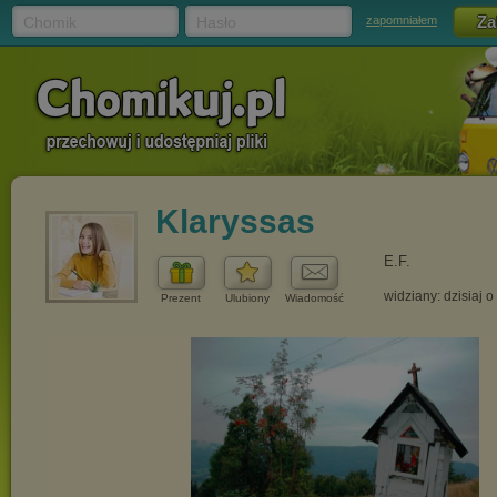
Chomik
Hasło
zapomniałem
Klaryssas
E.F.
widziany: dzisiaj o
Prezent
Ulubiony
Wiadomość