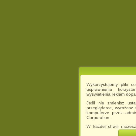
Wykorzystujemy pliki c
usprawnienia korzyst
wyświetlenia reklam dop
Jeśli nie zmienisz ust
przeglądarce, wyrażasz
komputerze przez admin
Corporation.
W każdej chwili możesz
cookies w swojej przeglą
w naszej Pol