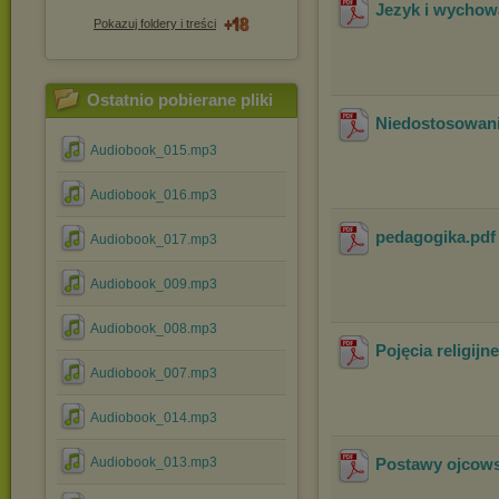
Jezyk i wychow
Pokazuj foldery i treści
Ostatnio pobierane pliki
Niedostosowani
Audiobook_015.mp3
Audiobook_016.mp3
pedagogika
.pd
Audiobook_017.mp3
Audiobook_009.mp3
Audiobook_008.mp3
Pojęcia religijne
Audiobook_007.mp3
Audiobook_014.mp3
Audiobook_013.mp3
Postawy ojcows